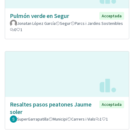
Pulmón verde en Segur
Acceptada
Jonatan López García
Segur
Parcs i Jardins Sostenibles
0
1
Resaltes pasos peatones Jaume
Acceptada
soler
SuperGarrapatilla
Municipi
Carrers i Vials
1
1