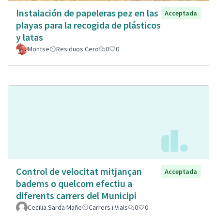
Instalación de papeleras pez en las
Acceptada
playas para la recogida de plásticos
y latas
Montse
Residuos Cero
0
0
Control de velocitat mitjançan
Acceptada
badems o quelcom efectiu a
diferents carrers del Municipi
Cecilia Sarda Mañe
Carrers i Vials
0
0