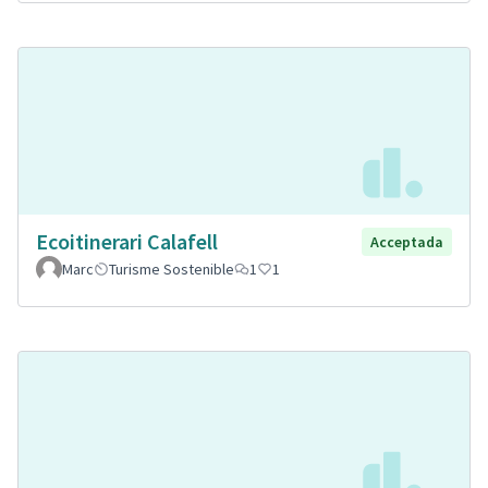
Ecoitinerari Calafell
Acceptada
Marc
Turisme Sostenible
1
1