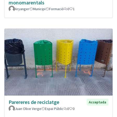
monomarentals
Aryanger
Municipi
Formació
0
1
Parereres de reciclatge
Acceptada
Juan Olive Verge
Espai Públic
0
0