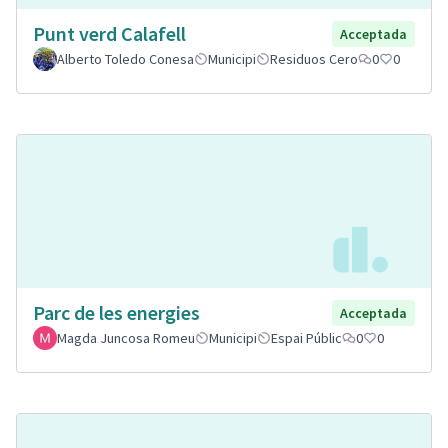
Punt verd Calafell
Acceptada
Alberto Toledo Conesa
Municipi
Residuos Cero
0
0
Parc de les energies
Acceptada
Magda Juncosa Romeu
Municipi
Espai Públic
0
0