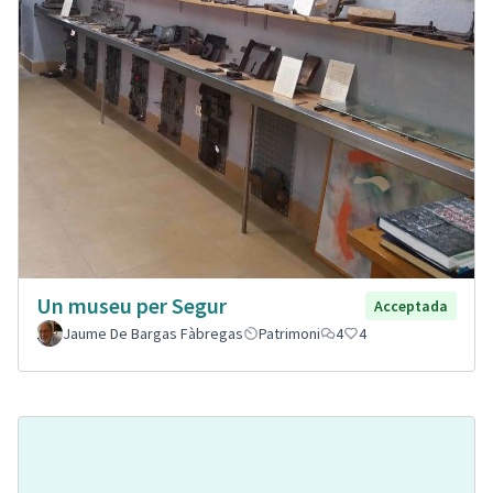
Un museu per Segur
Acceptada
Jaume De Bargas Fàbregas
Patrimoni
4
4