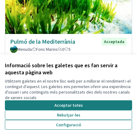
Pulmó de la Mediterrània
Acceptada
Menuda
Fons Marins
0
5
Informació sobre les galetes que es fan servir a
aquesta pàgina web
Utilitzem galetes en el nostre lloc web per a millorar el rendiment i el
contingut d'aquest. Les galetes ens permeten oferir una experiència
d'usuari i uns continguts més personalitzats des dels nostres canals
de xarxes socials.
Acceptar totes
Rebutjar-les
Configuració
Pantalles acustiques per soroll del
Acceptada
tren.