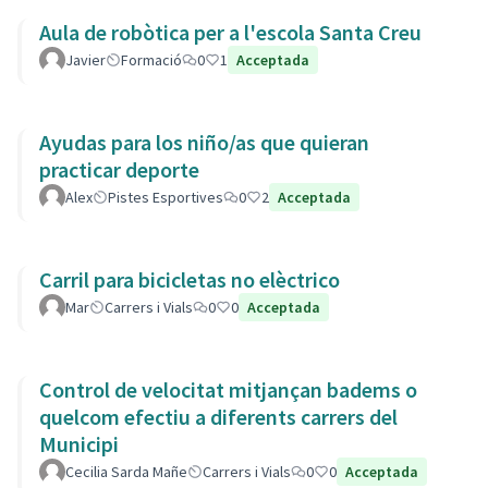
Aula de robòtica per a l'escola Santa Creu
Javier
Formació
0
1
Acceptada
Ayudas para los niño/as que quieran
practicar deporte
Alex
Pistes Esportives
0
2
Acceptada
Carril para bicicletas no elèctrico
Mar
Carrers i Vials
0
0
Acceptada
Control de velocitat mitjançan badems o
quelcom efectiu a diferents carrers del
Municipi
Cecilia Sarda Mañe
Carrers i Vials
0
0
Acceptada