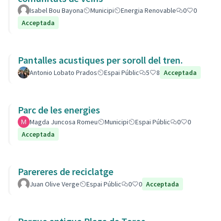
Isabel Bou Bayona
Municipi
Energia Renovable
0
0
Acceptada
Pantalles acustiques per soroll del tren.
Antonio Lobato Prados
Espai Públic
5
8
Acceptada
Parc de les energies
Magda Juncosa Romeu
Municipi
Espai Públic
0
0
Acceptada
Parereres de reciclatge
Juan Olive Verge
Espai Públic
0
0
Acceptada