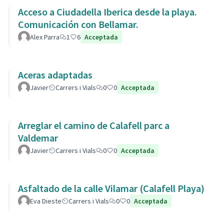
Acceso a Ciudadella Iberica desde la playa.
Comunicación con Bellamar.
Alex Parra
1
6
Acceptada
Aceras adaptadas
Javier
Carrers i Vials
0
0
Acceptada
Arreglar el camino de Calafell parc a
Valdemar
Javier
Carrers i Vials
0
0
Acceptada
Asfaltado de la calle Vilamar (Calafell Playa)
Eva Dieste
Carrers i Vials
0
0
Acceptada