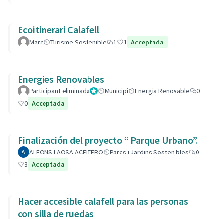
Ecoitinerari Calafell
Marc
Turisme Sostenible
1
1
Acceptada
Energies Renovables
Participant eliminada
Administrador
Municipi
Energia Renovable
0
0
Acceptada
Finalización del proyecto “ Parque Urbano”.
ALFONS LAOSA ACEITERO
Parcs i Jardins Sostenibles
0
3
Acceptada
Hacer accesible calafell para las personas
con silla de ruedas