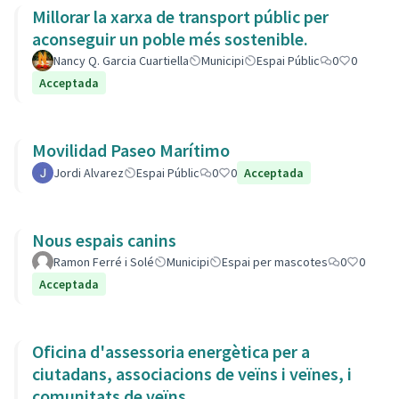
Millorar la xarxa de transport públic per
aconseguir un poble més sostenible.
Nancy Q. Garcia Cuartiella
Municipi
Espai Públic
0
0
Acceptada
Movilidad Paseo Marítimo
Jordi Alvarez
Espai Públic
0
0
Acceptada
Nous espais canins
Ramon Ferré i Solé
Municipi
Espai per mascotes
0
0
Acceptada
Oficina d'assessoria energètica per a
ciutadans, associacions de veïns i veïnes, i
comunitats de veïns