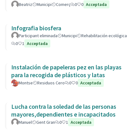
Beatriz
Municipi
Comerç
0
0
Acceptada
Infografia biosfera
Participant eliminada
Municipi
Rehabilitación ecológica
0
1
Acceptada
Instalación de papeleras pez en las playas
para la recogida de plásticos y latas
Montse
Residuos Cero
0
0
Acceptada
Lucha contra la soledad de las personas
mayores,dependientes e incapacitados
Manuel
Gent Gran
0
1
Acceptada