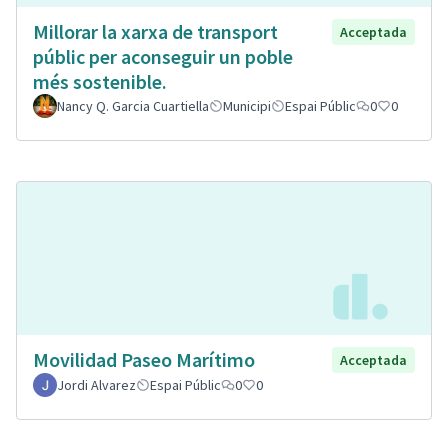
Millorar la xarxa de transport
Acceptada
públic per aconseguir un poble
més sostenible.
Nancy Q. Garcia Cuartiella
Municipi
Espai Públic
0
0
Movilidad Paseo Marítimo
Acceptada
Jordi Alvarez
Espai Públic
0
0