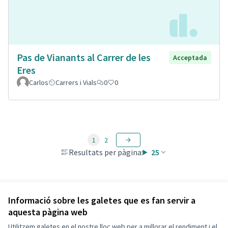
Pas de Vianants al Carrer de les
Acceptada
Eres
Carlos
Carrers i Vials
0
0
1
2
Resultats per pàgina:
25
Veure totes les propostes retirades
Informació sobre les galetes que es fan servir a
aquesta pàgina web
Utilitzem galetes en el nostre lloc web per a millorar el rendiment i el