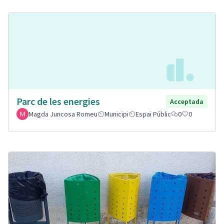
Parc de les energies
Acceptada
Magda Juncosa Romeu
Municipi
Espai Públic
0
0