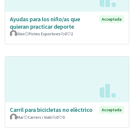
Ayudas para los niño/as que
Acceptada
quieran practicar deporte
Alex
Pistes Esportives
0
2
Carril para bicicletas no elèctrico
Acceptada
Mar
Carrers i Vials
0
0