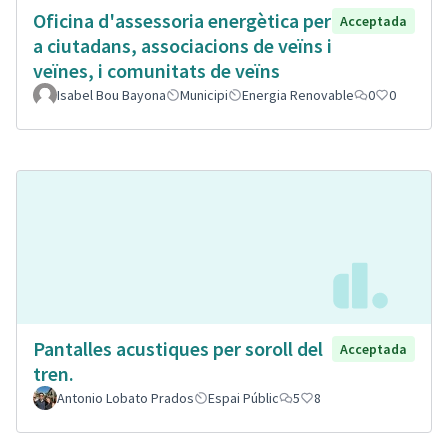
Oficina d'assessoria energètica per
Acceptada
a ciutadans, associacions de veïns i
veïnes, i comunitats de veïns
Isabel Bou Bayona
Municipi
Energia Renovable
0
0
Pantalles acustiques per soroll del
Acceptada
tren.
Antonio Lobato Prados
Espai Públic
5
8