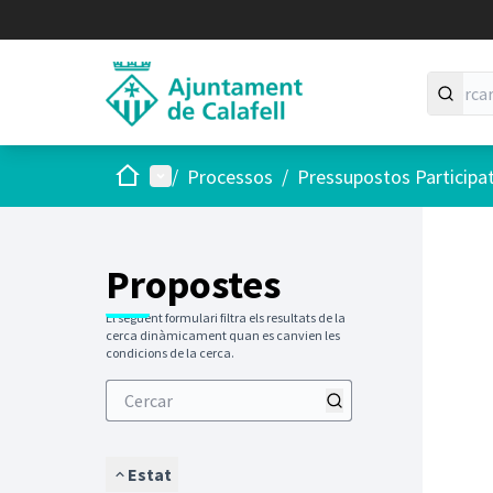
Inici
Menú principal
/
Processos
/
Pressupostos Participa
Saltar
El següen
+
−
Propostes
El següent formulari filtra els resultats de la
cerca dinàmicament quan es canvien les
condicions de la cerca.
Estat