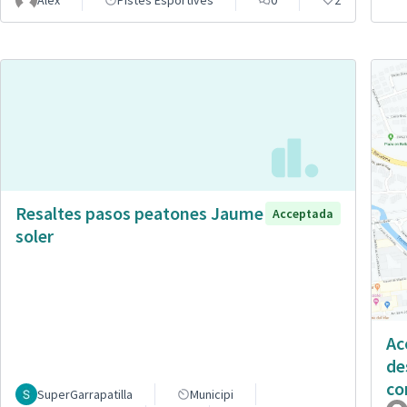
Alex
Pistes Esportives
0
2
Resaltes pasos peatones Jaume
Acceptada
soler
Ac
de
co
SuperGarrapatilla
Municipi