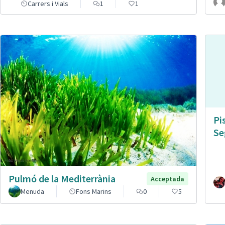
Carrers i Vials
1
1
Pi
Se
Pulmó de la Mediterrània
Acceptada
Menuda
Fons Marins
0
5