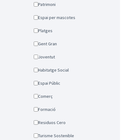
Patrimoni
Espai per mascotes
Platges
Gent Gran
Joventut
Habitatge Social
Espai Públic
Comerç
Formació
Residuos Cero
Turisme Sostenible