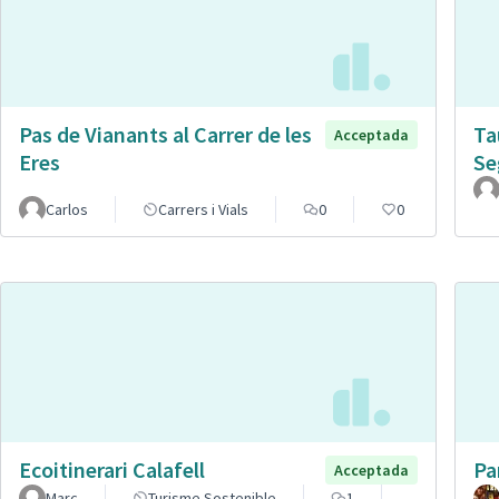
Pas de Vianants al Carrer de les
Ta
Acceptada
Eres
Se
Carlos
Carrers i Vials
0
0
Ecoitinerari Calafell
Pa
Acceptada
Marc
Turisme Sostenible
1