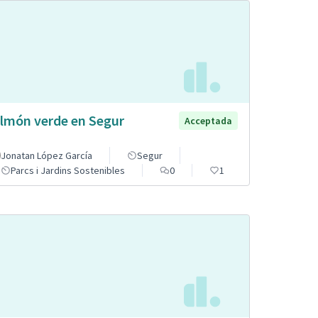
lmón verde en Segur
Acceptada
Jonatan López García
Segur
Parcs i Jardins Sostenibles
0
1