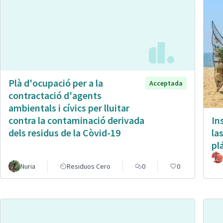
Plà d'ocupació per a la
Acceptada
contractació d'agents
ambientals i cívics per lluitar
In
contra la contaminació derivada
la
dels residus de la Còvid-19
pl
Nuria
Residuos Cero
0
0