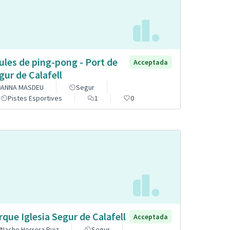
ules de ping-pong - Port de
Acceptada
gur de Calafell
ANNA MASDEU
Segur
Pistes Esportives
1
0
rque Iglesia Segur de Calafell
Acceptada
Nacho Herrera Ruiz
Segur