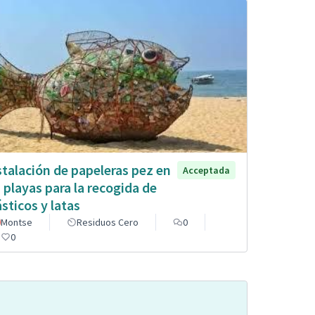
stalación de papeleras pez en
Acceptada
s playas para la recogida de
ásticos y latas
Montse
Residuos Cero
0
0