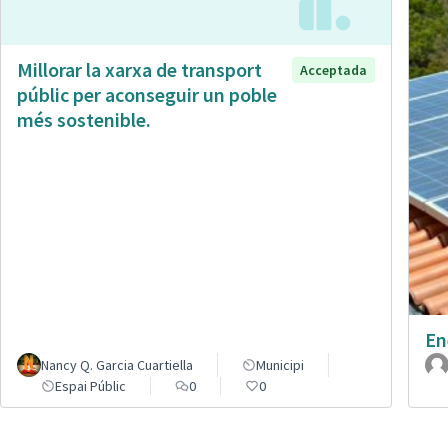
Millorar la xarxa de transport
Acceptada
públic per aconseguir un poble
més sostenible.
En
Nancy Q. Garcia Cuartiella
Municipi
Espai Públic
0
0