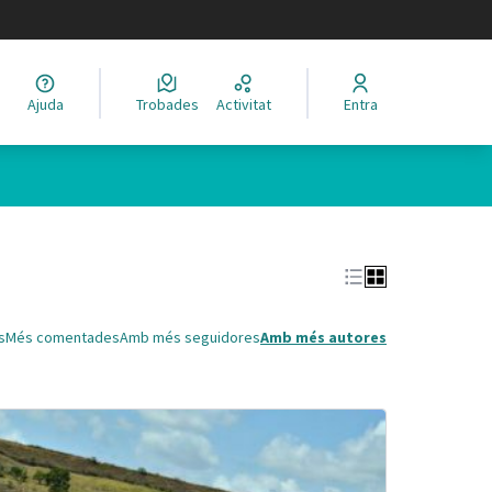
legir el idioma
Ajuda
Trobades
Activitat
Entra
Leaflet
|
©
HERE maps
 com a punts al mapa. L'element es pot fer servir amb un lector 
s
Més comentades
Amb més seguidores
Amb més autores