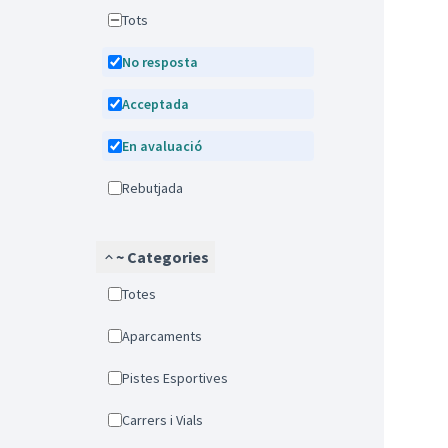
Tots
No resposta
Acceptada
En avaluació
Rebutjada
~ Categories
Totes
Aparcaments
Pistes Esportives
Carrers i Vials