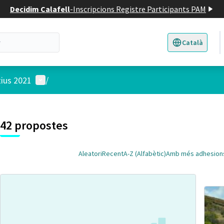
Decidim Calafell
-
Inscripcions Registre Participants PAM
Català
Triar la llengua
E
Menú d'usuari
tius 2021
/
 el mapa
3
t element és un mapa que presenta els components d'aquesta pàgina
42 propostes
Aleatori
Recent
A-Z (Alfabètic)
Amb més adhesion