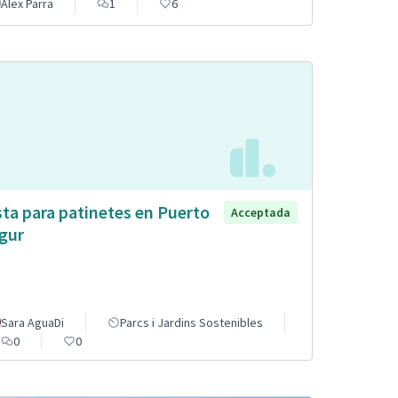
Alex Parra
1
6
sta para patinetes en Puerto
Acceptada
gur
Sara AguaDi
Parcs i Jardins Sostenibles
0
0