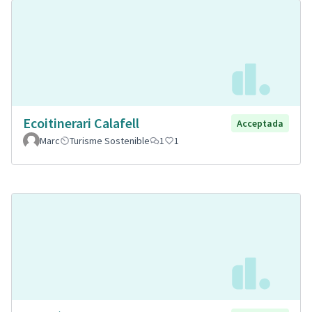
Ecoitinerari Calafell
Acceptada
Marc
Turisme Sostenible
1
1