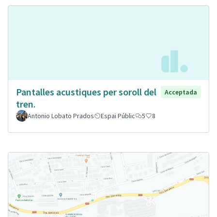
Pantalles acustiques per soroll del
Acceptada
tren.
Antonio Lobato Prados
Espai Públic
5
8