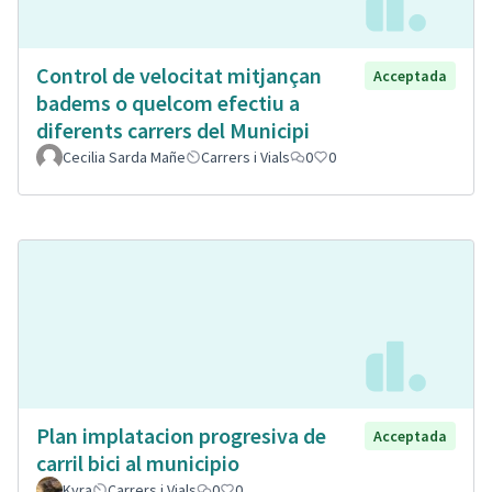
Control de velocitat mitjançan
Acceptada
badems o quelcom efectiu a
diferents carrers del Municipi
Cecilia Sarda Mañe
Carrers i Vials
0
0
Plan implatacion progresiva de
Acceptada
carril bici al municipio
Kyra
Carrers i Vials
0
0