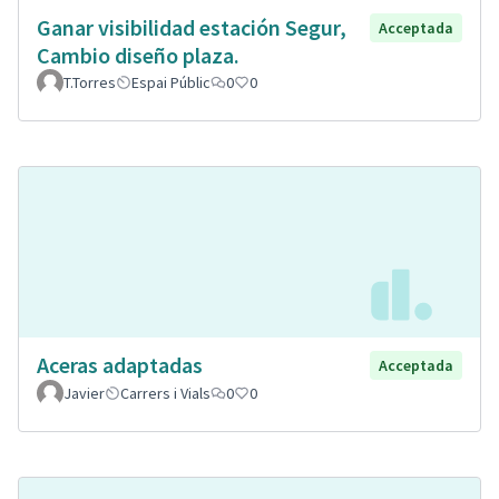
Ganar visibilidad estación Segur,
Acceptada
Cambio diseño plaza.
T.Torres
Espai Públic
0
0
Aceras adaptadas
Acceptada
Javier
Carrers i Vials
0
0