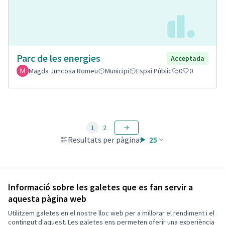
Parc de les energies
Acceptada
Magda Juncosa Romeu
Municipi
Espai Públic
0
0
1
2
Resultats per pàgina:
25
Veure totes les propostes retirades
Informació sobre les galetes que es fan servir a
aquesta pàgina web
Utilitzem galetes en el nostre lloc web per a millorar el rendiment i el
Termes i condicions d'ús
contingut d'aquest. Les galetes ens permeten oferir una experiència
Configuració de les galetes