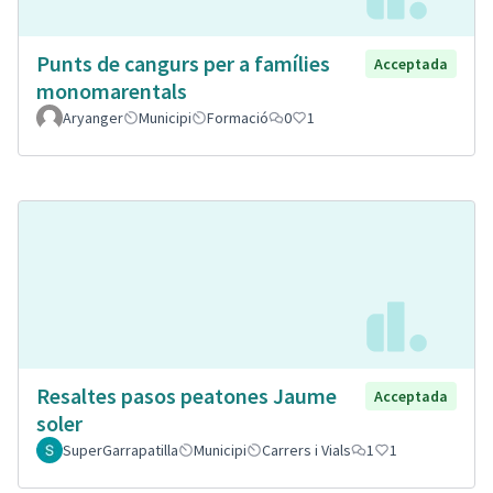
Punts de cangurs per a famílies
Acceptada
monomarentals
Aryanger
Municipi
Formació
0
1
Resaltes pasos peatones Jaume
Acceptada
soler
SuperGarrapatilla
Municipi
Carrers i Vials
1
1