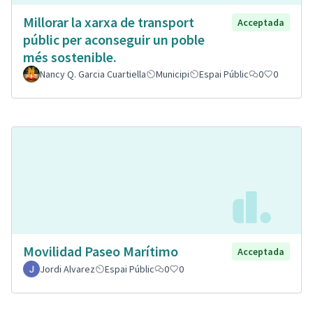
Millorar la xarxa de transport
Acceptada
públic per aconseguir un poble
més sostenible.
Nancy Q. Garcia Cuartiella
Municipi
Espai Públic
0
0
Movilidad Paseo Marítimo
Acceptada
Jordi Alvarez
Espai Públic
0
0