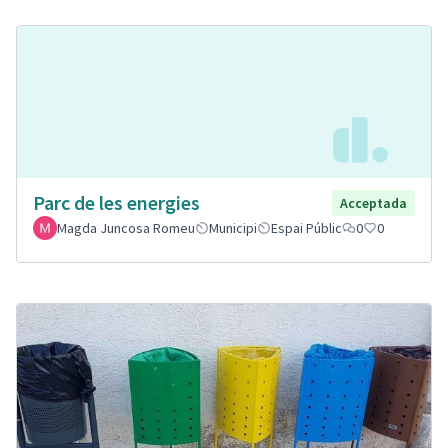
Parc de les energies
Acceptada
Magda Juncosa Romeu
Municipi
Espai Públic
0
0