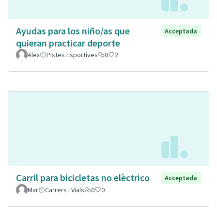
Ayudas para los niño/as que
Acceptada
quieran practicar deporte
Alex
Pistes Esportives
0
2
Carril para bicicletas no elèctrico
Acceptada
Mar
Carrers i Vials
0
0