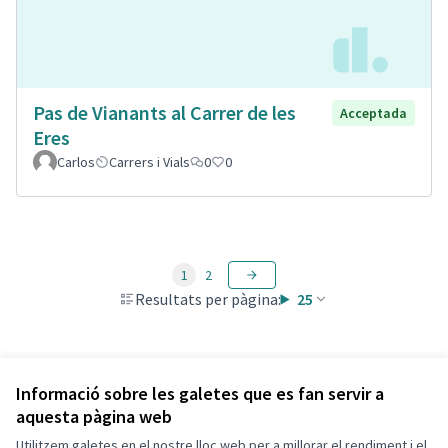
Pas de Vianants al Carrer de les
Acceptada
Eres
Carlos
Carrers i Vials
0
0
1
2
Resultats per pàgina:
25
Veure totes les propostes retirades
Informació sobre les galetes que es fan servir a
aquesta pàgina web
Utilitzem galetes en el nostre lloc web per a millorar el rendiment i el