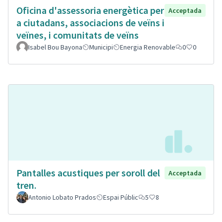
Oficina d'assessoria energètica per
Acceptada
a ciutadans, associacions de veïns i
veïnes, i comunitats de veïns
Isabel Bou Bayona
Municipi
Energia Renovable
0
0
Pantalles acustiques per soroll del
Acceptada
tren.
Antonio Lobato Prados
Espai Públic
5
8