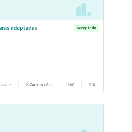
eras adaptadas
Acceptada
Javier
Carrers i Vials
0
0