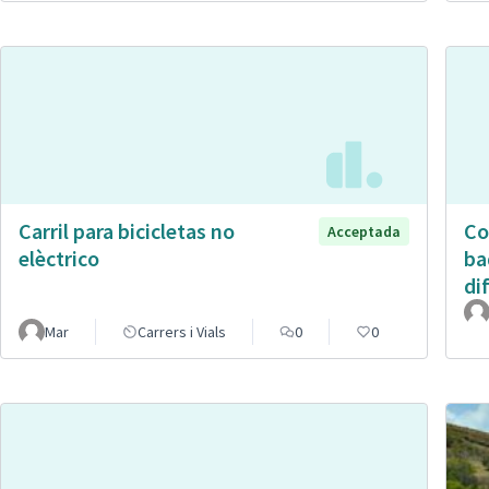
Carril para bicicletas no
Co
Acceptada
elèctrico
ba
di
Mar
Carrers i Vials
0
0