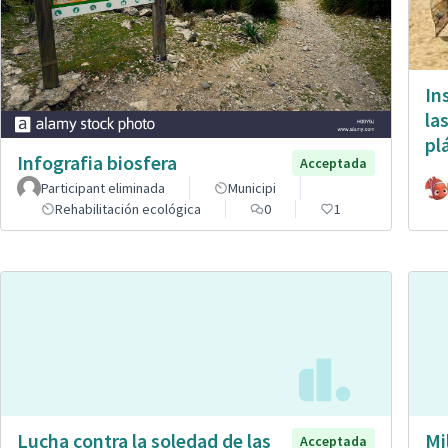
In
la
pl
Infografia biosfera
Acceptada
Participant eliminada
Municipi
Rehabilitación ecológica
0
1
Lucha contra la soledad de las
Mi
Acceptada