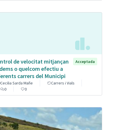
ntrol de velocitat mitjançan
Acceptada
dems o quelcom efectiu a
ferents carrers del Municipi
Cecilia Sarda Mañe
Carrers i Vials
0
0