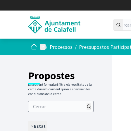
Inici
Menú principal
/
Processos
/
Pressupostos Participa
Saltar
El següen
+
−
Propostes
El següent formulari filtra els resultats de la
cerca dinàmicament quan es canvien les
condicions de la cerca.
Estat