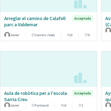
Arreglar el camino de Calafell
As
Acceptada
parc a Valdemar
(C
Javier
Carrers i Vials
0
0
Aula de robòtica per a l'escola
Ay
Acceptada
Santa Creu
qu
Javier
Formació
0
1