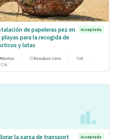
stalación de papeleras pez en
Acceptada
s playas para la recogida de
ásticos y latas
Montse
Residuos Cero
0
0
llorar la xarxa de transport
Acceptada