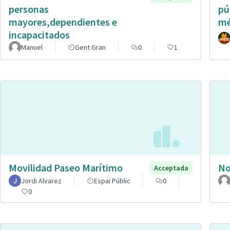
personas
pú
mayores,dependientes e
mé
incapacitados
Manuel
Gent Gran
0
1
Movilidad Paseo Marítimo
No
Acceptada
Jordi Alvarez
Espai Públic
0
0