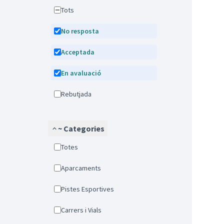
Tots
No resposta
Acceptada
En avaluació
Rebutjada
~ Categories
Totes
Aparcaments
Pistes Esportives
Carrers i Vials