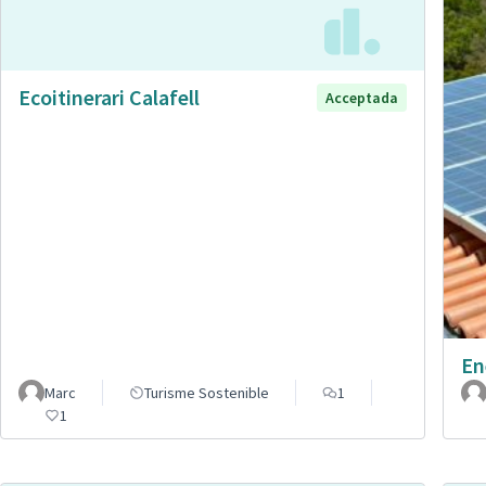
Ecoitinerari Calafell
Acceptada
En
Marc
Turisme Sostenible
1
1