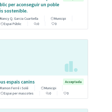
blic per aconseguir un poble
s sostenible.
Nancy Q. Garcia Cuartiella
Municipi
Espai Públic
0
0
us espais canins
Acceptada
Ramon Ferré i Solé
Municipi
Espai per mascotes
0
0