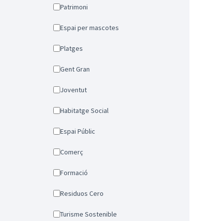
Patrimoni
Espai per mascotes
Platges
Gent Gran
Joventut
Habitatge Social
Espai Públic
Comerç
Formació
Residuos Cero
Turisme Sostenible