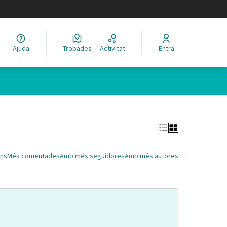
legir el idioma
Ajuda
Trobades
Activitat
Entra
Leaflet
|
©
HERE maps
 com a punts al mapa. L'element es pot fer servir amb un lector 
ns
Més comentades
Amb més seguidores
Amb més autores