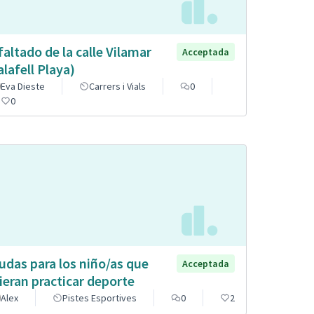
faltado de la calle Vilamar
Acceptada
alafell Playa)
Eva Dieste
Carrers i Vials
0
0
udas para los niño/as que
Acceptada
ieran practicar deporte
Alex
Pistes Esportives
0
2