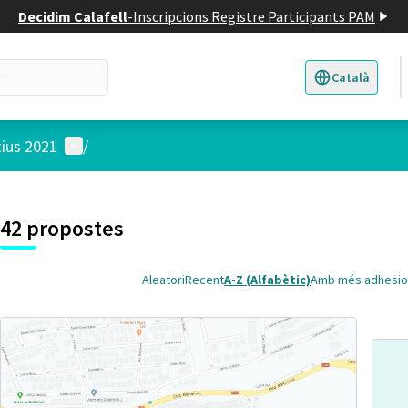
Decidim Calafell
-
Inscripcions Registre Participants PAM
Català
Triar la llengua
E
Menú d'usuari
tius 2021
/
 el mapa
t element és un mapa que presenta els components d'aquesta pàgina
7
42 propostes
Aleatori
Recent
A-Z (Alfabètic)
Amb més adhesio