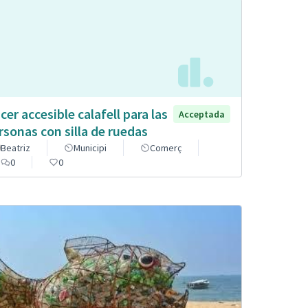
cer accesible calafell para las
Acceptada
rsonas con silla de ruedas
Beatriz
Municipi
Comerç
0
0