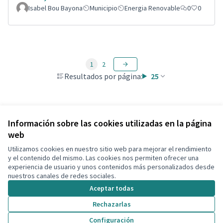
Isabel Bou Bayona
Municipio
Energia Renovable
0
0
1
2
Resultados por página:
25
Ver todas las propuestas retiradas
Información sobre las cookies utilizadas en la página
web
Utilizamos cookies en nuestro sitio web para mejorar el rendimiento
Términos y condiciones de uso
y el contenido del mismo. Las cookies nos permiten ofrecer una
Configuración de cookies
experiencia de usuario y unos contenidos más personalizados desde
Decidim Calafell en X
Decidim Calafell en Facebook
Decidim Calafell en YouTube
Decidim Calafell en GitHub
nuestros canales de redes sociales.
(Enlace externo)
(Enlace externo)
(Enlace externo)
(Enlace externo)
Aceptar todas
Rechazarlas
Con licenci
(Enlace exte
Configuración
(Enlace externo)