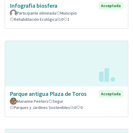
Infografia biosfera
Acceptada
Participante eliminada
Municipio
Rehabilitación Ecológica
0
1
Parque antigua Plaza de Toros
Acceptada
Marianne Peeters
Segur
Parques y Jardines Sostenibles
0
0