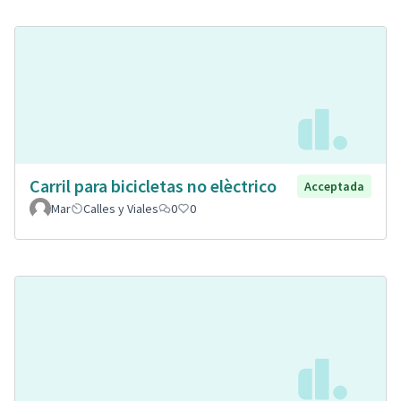
Carril para bicicletas no elèctrico
Acceptada
Mar
Calles y Viales
0
0