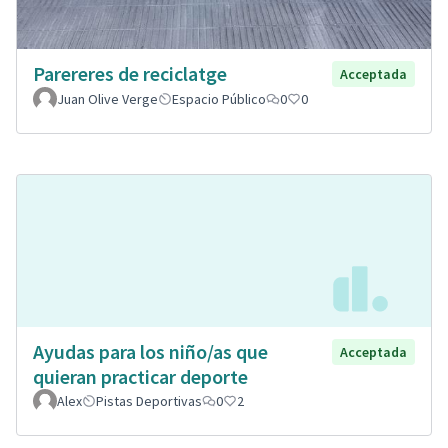
Parereres de reciclatge
Acceptada
Juan Olive Verge
Espacio Público
0
0
Ayudas para los niño/as que
Acceptada
quieran practicar deporte
Alex
Pistas Deportivas
0
2