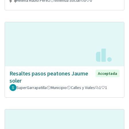
Helena Rubio Pérez
Vivienda Social
0
0
Resaltes pasos peatones Jaume
Acceptada
soler
SuperGarrapatilla
Municipio
Calles y Viales
1
1