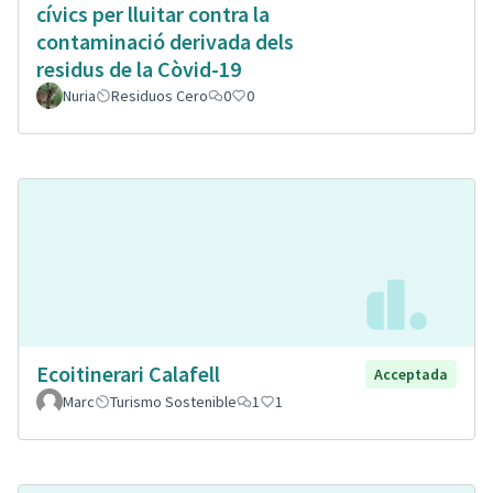
cívics per lluitar contra la
contaminació derivada dels
residus de la Còvid-19
Nuria
Residuos Cero
0
0
Ecoitinerari Calafell
Acceptada
Marc
Turismo Sostenible
1
1