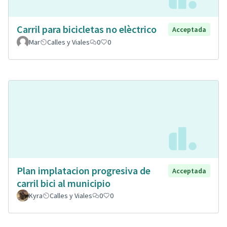
Carril para bicicletas no elèctrico
Acceptada
Mar
Calles y Viales
0
0
Plan implatacion progresiva de
Acceptada
carril bici al municipio
Kyra
Calles y Viales
0
0