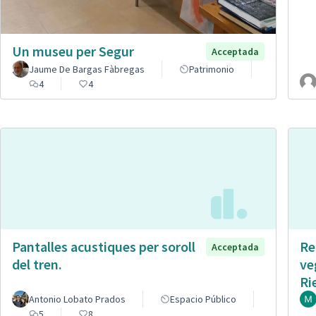
Un museu per Segur
Acceptada
Jaume De Bargas Fàbregas
Patrimonio
4
4
Pantalles acustiques per soroll
Re
Acceptada
del tren.
ve
Ri
Antonio Lobato Prados
Espacio Público
5
8