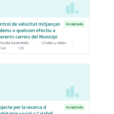
ntrol de velocitat mitjançan
Acceptada
dems o quelcom efectiu a
ferents carrers del Municipi
Cecilia Sarda Mañe
Calles y Viales
0
0
ojecte per la recerca d
Acceptada
abitatge social a Calafell