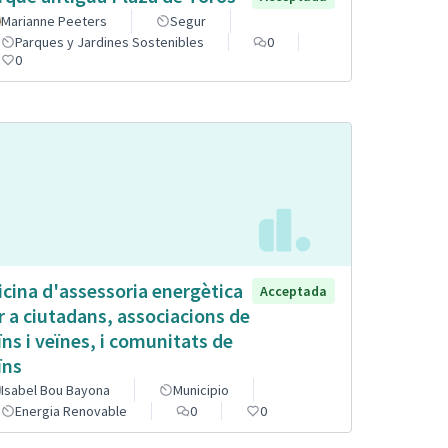
Marianne Peeters
Segur
Parques y Jardines Sostenibles
0
0
icina d'assessoria energètica
Acceptada
r a ciutadans, associacions de
ïns i veïnes, i comunitats de
ïns
Isabel Bou Bayona
Municipio
Energia Renovable
0
0