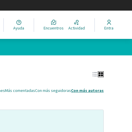
legir el idioma
Ayuda
Encuentros
Actividad
Entra
Leaflet
|
©
HERE maps
ina como puntos en el mapa. El elemento se puede utilizar con un 
nes
Más comentadas
Con más seguidoras
Con más autoras