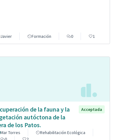
Javier
Formación
0
1
cuperación de la fauna y la
Acceptada
getación autóctona de la
era de los Patos.
Mar Torres
Rehabilitación Ecológica
0
2