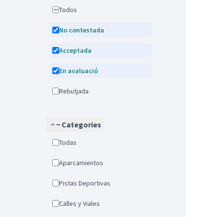
Todos
No contestada
Acceptada
En avaluació
Rebutjada
~ Categories
Todas
Aparcamientos
Pistas Deportivas
Calles y Viales