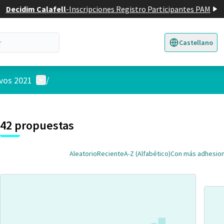
Decidim Calafell
-
Inscripciones Registro Participantes PAM
Castellano
Triar la llengua
E
Menú de usuario
ivos 2021
/
 el mapa
4
nte elemento es un mapa que presenta los componentes de esta pág
42 propuestas
Aleatorio
Reciente
A-Z (Alfabético)
Con más adhesio