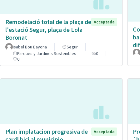
Remodelació total de la plaça de
Acceptada
Co
l'estació Segur, plaça de Lola
ba
Boronat
di
Isabel Bou Bayona
Segur
Parques y Jardines Sostenibles
0
0
Plan implatacion progresiva de
Pr
Acceptada
carril bici al municipio
´h