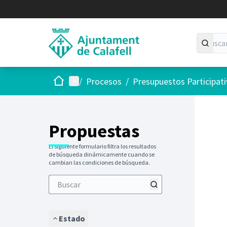
Inicio
Menú principal
/
Procesos
/
Presupuestos Participat
Saltar
El siguie
+
−
Propuestas
El siguiente formulario filtra los resultados
de búsqueda dinámicamente cuando se
cambian las condiciones de búsqueda.
Estado