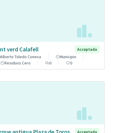
nt verd Calafell
Acceptada
Alberto Toledo Conesa
Municipio
Residuos Cero
0
0
rque antigua Plaza de Toros
Acceptada