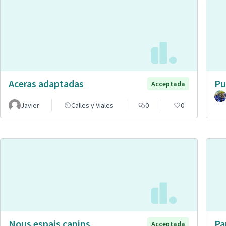
Aceras adaptadas
Pu
Acceptada
Javier
Calles y Viales
0
0
Nous espais canins
Pa
Acceptada