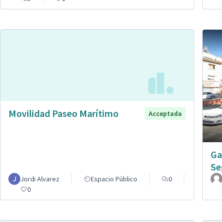
Movilidad Paseo Marítimo
Acceptada
Ga
Se
Jordi Alvarez
Espacio Público
0
0