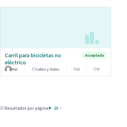
Carril para bicicletas no
Acceptada
elèctrico
Mar
Calles y Viales
0
0
Resultados por página:
25