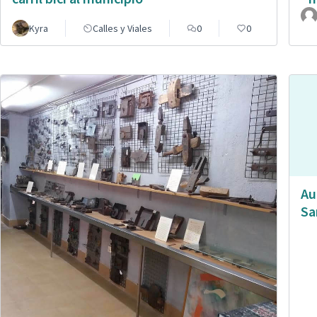
Kyra
Calles y Viales
0
0
Au
Sa