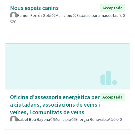
Nous espais canins
Acceptada
Ramon Ferré i Solé
Municipio
Espacio para mascotas
0
0
Oficina d'assessoria energètica per
Acceptada
a ciutadans, associacions de veïns i
veïnes, i comunitats de veïns
Isabel Bou Bayona
Municipio
Energia Renovable
0
0