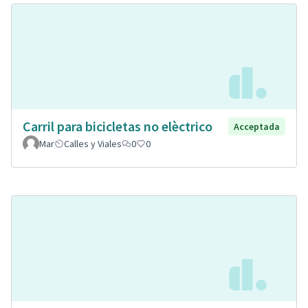
Carril para bicicletas no elèctrico
Acceptada
Mar
Calles y Viales
0
0