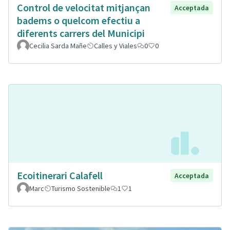
Control de velocitat mitjançan
Acceptada
badems o quelcom efectiu a
diferents carrers del Municipi
Cecilia Sarda Mañe
Calles y Viales
0
0
Ecoitinerari Calafell
Acceptada
Marc
Turismo Sostenible
1
1