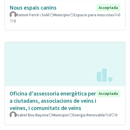
Nous espais canins
Acceptada
Ramon Ferré i Solé
Municipio
Espacio para mascotas
0
0
Oficina d'assessoria energètica per
Acceptada
a ciutadans, associacions de veïns i
veïnes, i comunitats de veïns
Isabel Bou Bayona
Municipio
Energia Renovable
0
0