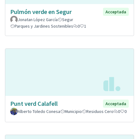
Pulmón verde en Segur
Acceptada
Jonatan López García
Segur
Parques y Jardines Sostenibles
0
1
Punt verd Calafell
Acceptada
Alberto Toledo Conesa
Municipio
Residuos Cero
0
0