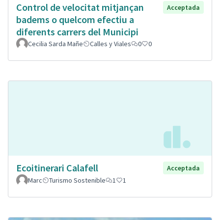
Control de velocitat mitjançan
Acceptada
badems o quelcom efectiu a
diferents carrers del Municipi
Cecilia Sarda Mañe
Calles y Viales
0
0
Ecoitinerari Calafell
Acceptada
Marc
Turismo Sostenible
1
1