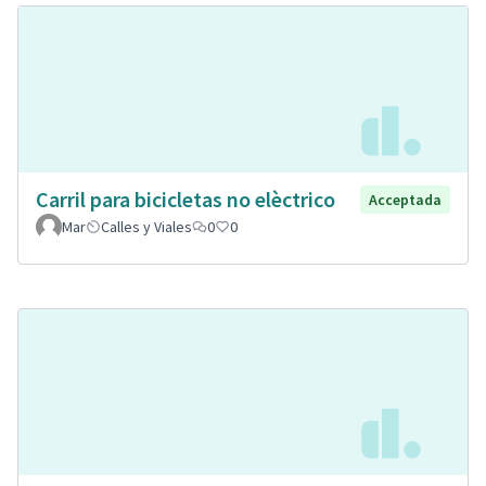
Carril para bicicletas no elèctrico
Acceptada
Mar
Calles y Viales
0
0