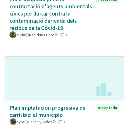
contractació d'agents ambientals i
cívics per lluitar contra la
contaminació derivada dels
residus de la Còvid-19
Nuria
Residuos Cero
0
0
Plan implatacion progresiva de
Acceptada
carril bici al municipio
Kyra
Calles y Viales
0
0