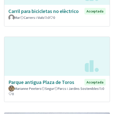
Carril para bicicletas no elèctrico
Acceptada
Mar
Carrers i Vials
0
0
Parque antigua Plaza de Toros
Acceptada
Marianne Peeters
Segur
Parcs i Jardins Sostenibles
0
0