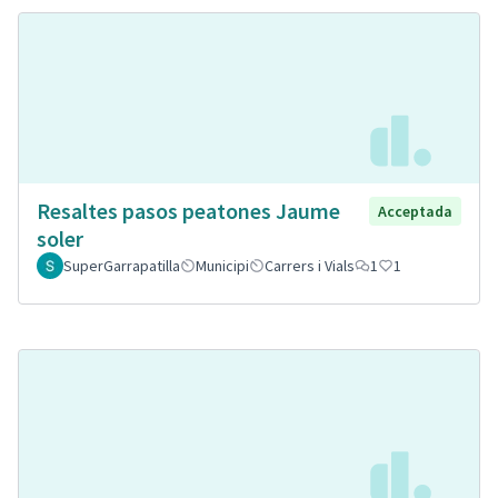
Resaltes pasos peatones Jaume
Acceptada
soler
SuperGarrapatilla
Municipi
Carrers i Vials
1
1