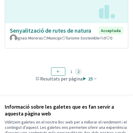
Senyalització de rutes de natura
Acceptada
Ignasi Moreras
Municipi
Turisme Sostenible
0
0
1
2
Resultats per pàgina:
25
Veure totes les propostes retirades
Informació sobre les galetes que es fan servir a
aquesta pàgina web
Utilitzem galetes en el nostre lloc web per a millorar el rendiment i el
Termes i condicions d'ús
contingut d'aquest. Les galetes ens permeten oferir una experiència
Configuració de les galetes
d'usuari i uns continguts més personalitzats des dels nostres canals