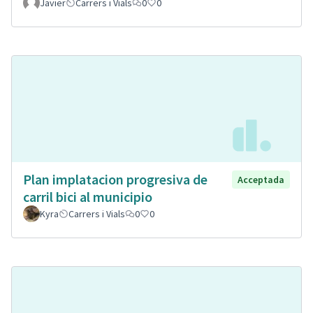
Javier
Carrers i Vials
0
0
Plan implatacion progresiva de
Acceptada
carril bici al municipio
Kyra
Carrers i Vials
0
0