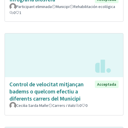
Participant eliminada
Municipi
Rehabilitación ecológica
0
1
Control de velocitat mitjançan
Acceptada
badems o quelcom efectiu a
diferents carrers del Municipi
Cecilia Sarda Mañe
Carrers i Vials
0
0