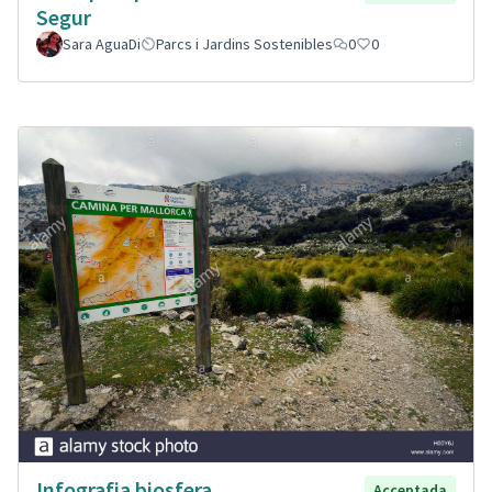
Segur
Sara AguaDi
Parcs i Jardins Sostenibles
0
0
Infografia biosfera
Acceptada