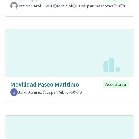
Ramon Ferré i Solé
Municipi
Espai per mascotes
0
0
Movilidad Paseo Marítimo
Acceptada
Jordi Alvarez
Espai Públic
0
0