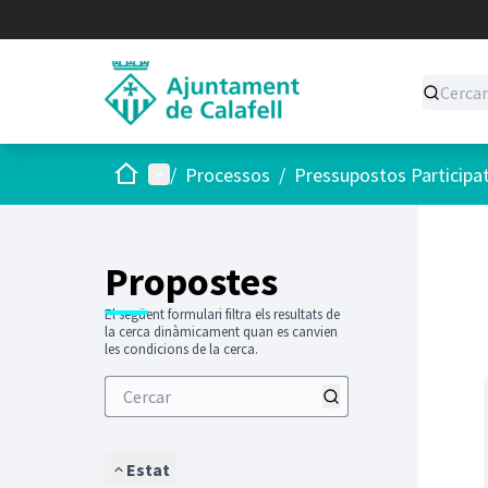
Inici
Menú principal
/
Processos
/
Pressupostos Participa
Saltar
El següen
+
−
Propostes
El següent formulari filtra els resultats de
la cerca dinàmicament quan es canvien
les condicions de la cerca.
Estat