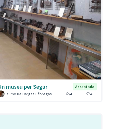
Un museu per Segur
Acceptada
Jaume De Bargas Fàbregas
4
4