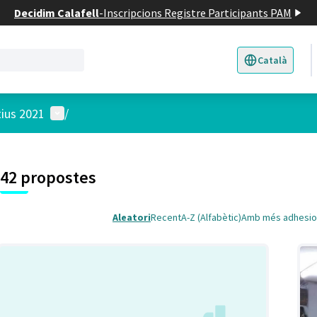
Decidim Calafell
-
Inscripcions Registre Participants PAM
Català
Triar la llengua
E
Menú d'usuari
tius 2021
/
 el mapa
t element és un mapa que presenta els components d'aquesta pàgina
7
42 propostes
Aleatori
Recent
A-Z (Alfabètic)
Amb més adhesio