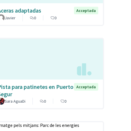
Aceras adaptadas
Acceptada
Javier
0
0
Pista para patinetes en Puerto
Acceptada
Segur
Sara AguaDi
0
0