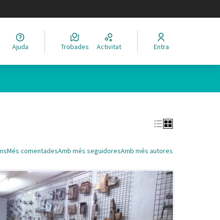
legir el idioma
Ajuda
Trobades
Activitat
Entra
Leaflet
|
©
HERE maps
 com a punts al mapa. L'element es pot fer servir amb un lector 
ns
Més comentades
Amb més seguidores
Amb més autores