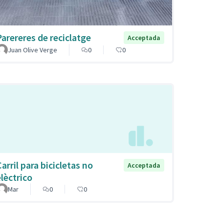
Parereres de reciclatge
Acceptada
Juan Olive Verge
0
0
arril para bicicletas no
Acceptada
elèctrico
Mar
0
0