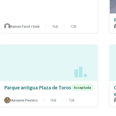
Ramon Ferré i Solé
0
0
Parque antigua Plaza de Toros
C
Acceptada
Marianne Peeters
0
0