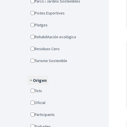
Parcs i Jardins Sostenibles
Pistes Esportives
Platges
Rehabilitación ecológica
Residuos Cero
Turisme Sostenible
Origen
Tots
Oficial
Participants
Trobades