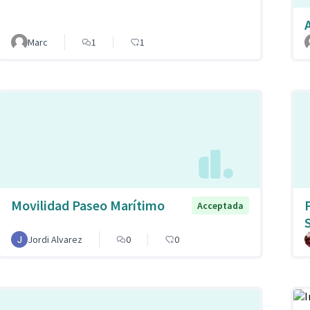
Marc
1
1
Movilidad Paseo Marítimo
Acceptada
Jordi Alvarez
0
0