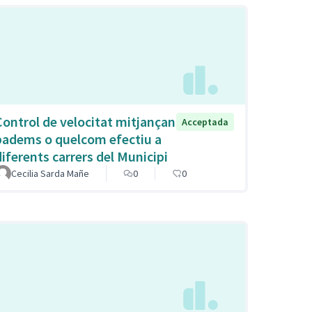
Control de velocitat mitjançan
Acceptada
badems o quelcom efectiu a
diferents carrers del Municipi
Cecilia Sarda Mañe
0
0