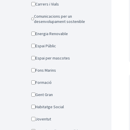
Carrers i Vials
Comunicacions per un
desenvolupament sostenible
Energia Renovable
Espai Públic
Espai per mascotes
Fons Marins
Formació
Gent Gran
Habitatge Social
Joventut