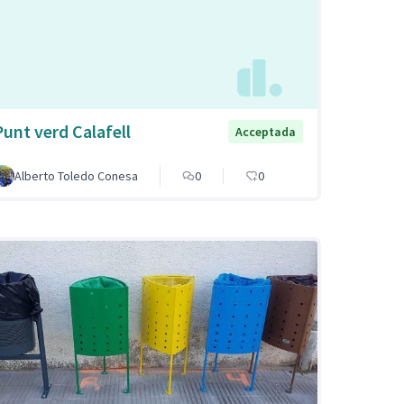
Punt verd Calafell
Acceptada
Alberto Toledo Conesa
0
0