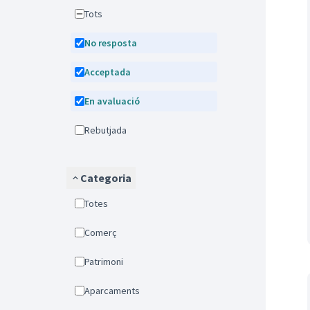
Tots
No resposta
Acceptada
En avaluació
Rebutjada
Categoria
Totes
Comerç
Patrimoni
Aparcaments