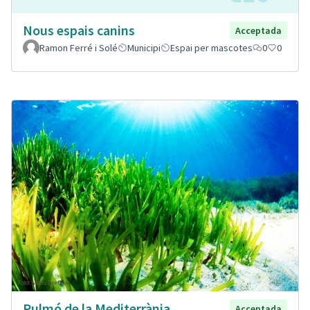
Nous espais canins
Acceptada
Ramon Ferré i Solé
Municipi
Espai per mascotes
0
0
Pulmó de la Mediterrània
Acceptada