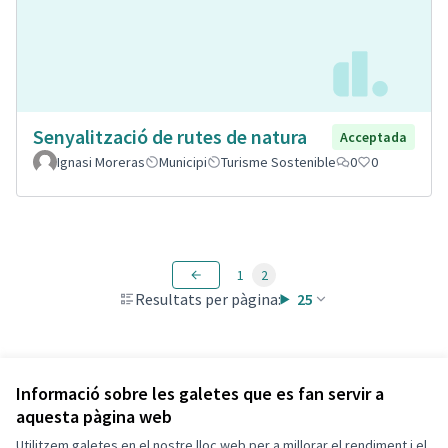
Senyalització de rutes de natura
Acceptada
Ignasi Moreras
Municipi
Turisme Sostenible
0
0
1
2
Resultats per pàgina:
25
Veure totes les propostes retirades
Informació sobre les galetes que es fan servir a
aquesta pàgina web
Utilitzem galetes en el nostre lloc web per a millorar el rendiment i el