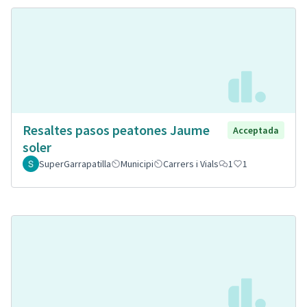
Resaltes pasos peatones Jaume
Acceptada
soler
SuperGarrapatilla
Municipi
Carrers i Vials
1
1