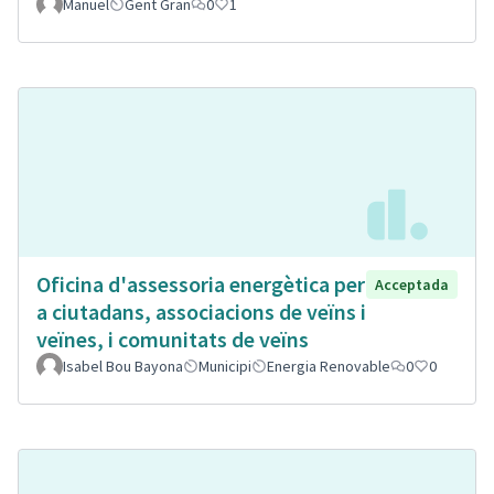
Manuel
Gent Gran
0
1
Oficina d'assessoria energètica per
Acceptada
a ciutadans, associacions de veïns i
veïnes, i comunitats de veïns
Isabel Bou Bayona
Municipi
Energia Renovable
0
0