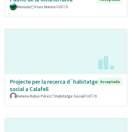
Menuda
Fons Marins
0
5
Projecte per la recerca d´habitatge
Acceptada
social a Calafell
Helena Rubio Pérez
Habitatge Social
0
0