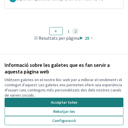
1
2
Resultats per pàgina:
25
Veure totes les propostes retirades
Informació sobre les galetes que es fan servir a
aquesta pàgina web
Utilitzem galetes en el nostre lloc web per a millorar el rendiment i el
Termes i condicions d'ús
contingut d'aquest. Les galetes ens permeten oferir una experiència
Configuració de les galetes
d'usuari i uns continguts més personalitzats des dels nostres canals
Decidim Calafell a X
Decidim Calafell a Facebook
Decidim Calafell a YouTube
Decidim Calafell a GitHub
de xarxes socials.
(Enllaç extern)
(Enllaç extern)
(Enllaç extern)
(Enllaç extern)
Acceptar totes
Rebutjar-les
Amb llicènc
(Enllaç exte
Configuració
(Enllaç extern)
Web creada amb
programari lliure
.
(Enllaç extern)