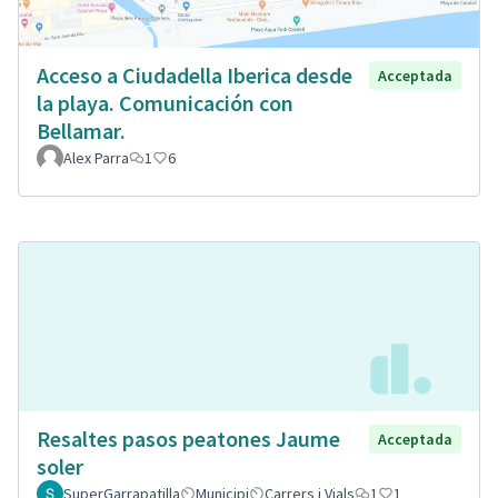
Acceso a Ciudadella Iberica desde
Acceptada
la playa. Comunicación con
Bellamar.
Alex Parra
1
6
Resaltes pasos peatones Jaume
Acceptada
soler
SuperGarrapatilla
Municipi
Carrers i Vials
1
1