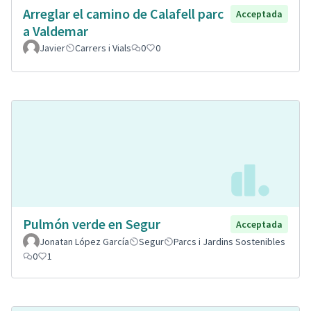
Arreglar el camino de Calafell parc
Acceptada
a Valdemar
Javier
Carrers i Vials
0
0
Pulmón verde en Segur
Acceptada
Jonatan López García
Segur
Parcs i Jardins Sostenibles
0
1