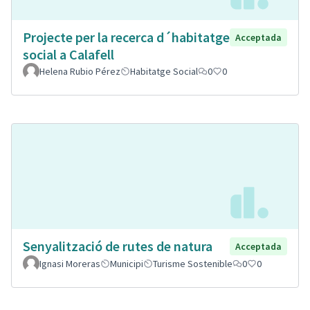
Projecte per la recerca d´habitatge
Acceptada
social a Calafell
Helena Rubio Pérez
Habitatge Social
0
0
Senyalització de rutes de natura
Acceptada
Ignasi Moreras
Municipi
Turisme Sostenible
0
0