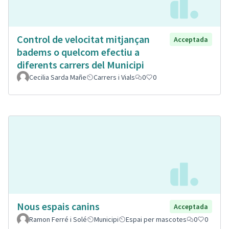
Control de velocitat mitjançan
Acceptada
badems o quelcom efectiu a
diferents carrers del Municipi
Cecilia Sarda Mañe
Carrers i Vials
0
0
Nous espais canins
Acceptada
Ramon Ferré i Solé
Municipi
Espai per mascotes
0
0