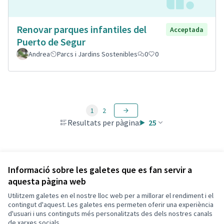
Renovar parques infantiles del
Acceptada
Puerto de Segur
Andrea
Parcs i Jardins Sostenibles
0
0
1
2
Resultats per pàgina:
25
Veure totes les propostes retirades
Informació sobre les galetes que es fan servir a
aquesta pàgina web
Utilitzem galetes en el nostre lloc web per a millorar el rendiment i el
Termes i condicions d'ús
contingut d'aquest. Les galetes ens permeten oferir una experiència
Configuració de les galetes
d'usuari i uns continguts més personalitzats des dels nostres canals
Decidim Calafell a X
Decidim Calafell a Facebook
Decidim Calafell a YouTube
Decidim Calafell a GitHub
de xarxes socials.