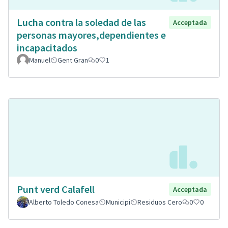
Lucha contra la soledad de las
Acceptada
personas mayores,dependientes e
incapacitados
Manuel
Gent Gran
0
1
Punt verd Calafell
Acceptada
Alberto Toledo Conesa
Municipi
Residuos Cero
0
0