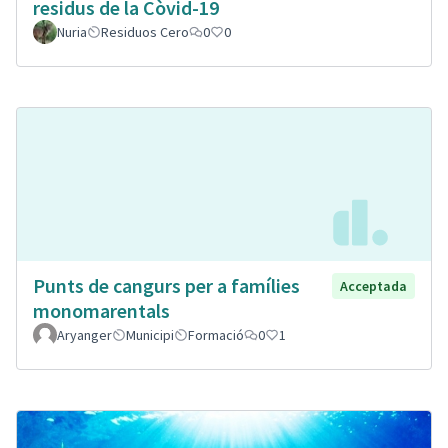
residus de la Còvid-19
Nuria
Residuos Cero
0
0
Punts de cangurs per a famílies
Acceptada
monomarentals
Aryanger
Municipi
Formació
0
1