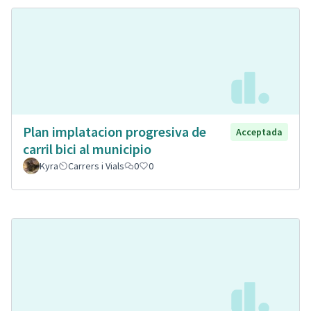
Plan implatacion progresiva de
Acceptada
carril bici al municipio
Kyra
Carrers i Vials
0
0