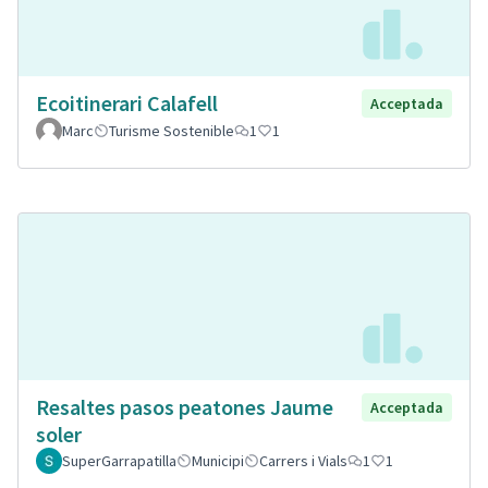
Ecoitinerari Calafell
Acceptada
Marc
Turisme Sostenible
1
1
Resaltes pasos peatones Jaume
Acceptada
soler
SuperGarrapatilla
Municipi
Carrers i Vials
1
1