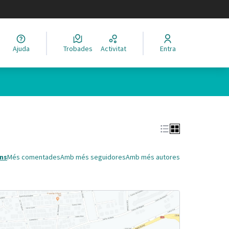
legir el idioma
Ajuda
Trobades
Activitat
Entra
Leaflet
|
©
HERE maps
 com a punts al mapa. L'element es pot fer servir amb un lector 
ns
Més comentades
Amb més seguidores
Amb més autores