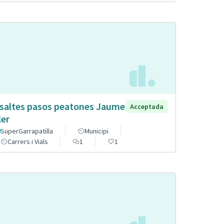
saltes pasos peatones Jaume
Acceptada
ler
SuperGarrapatilla
Municipi
Carrers i Vials
1
1