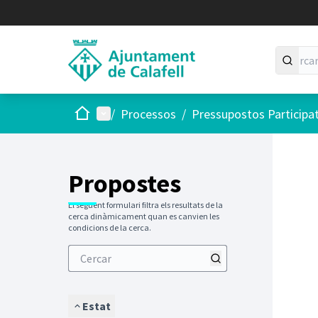
Inici
Menú principal
/
Processos
/
Pressupostos Participa
Saltar
El següen
+
−
Propostes
El següent formulari filtra els resultats de la
cerca dinàmicament quan es canvien les
condicions de la cerca.
Estat