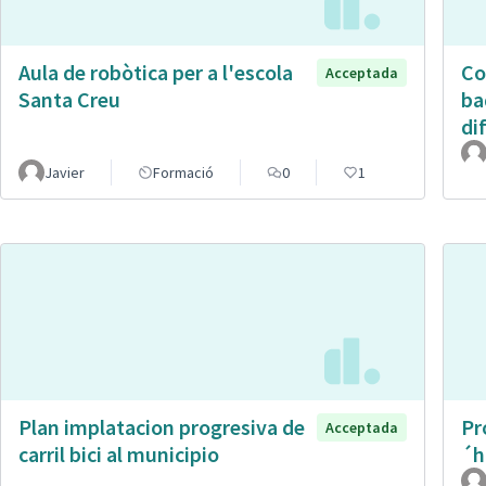
Aula de robòtica per a l'escola
Co
Acceptada
Santa Creu
ba
di
Javier
Formació
0
1
Plan implatacion progresiva de
Pr
Acceptada
carril bici al municipio
´h