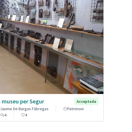
 museu per Segur
Acceptada
Jaume De Bargas Fàbregas
Patrimoni
4
4