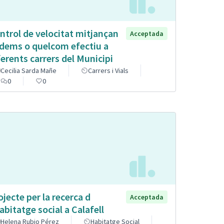
ntrol de velocitat mitjançan
Acceptada
dems o quelcom efectiu a
ferents carrers del Municipi
Cecilia Sarda Mañe
Carrers i Vials
0
0
ojecte per la recerca d
Acceptada
abitatge social a Calafell
Helena Rubio Pérez
Habitatge Social