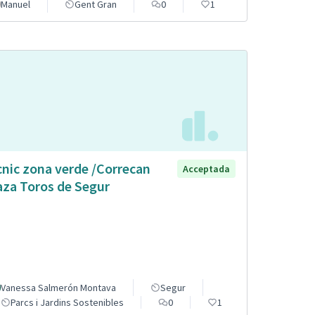
Manuel
Gent Gran
0
1
cnic zona verde /Correcan
Acceptada
aza Toros de Segur
Vanessa Salmerón Montava
Segur
Parcs i Jardins Sostenibles
0
1