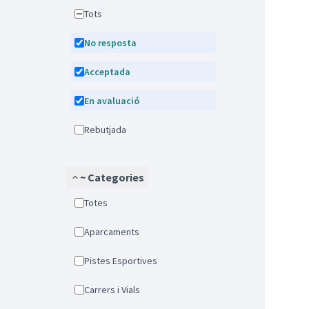
Tots
No resposta
Acceptada
En avaluació
Rebutjada
~ Categories
Totes
Aparcaments
Pistes Esportives
Carrers i Vials