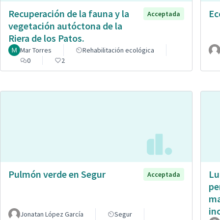
Recuperación de la fauna y la
Ec
Acceptada
vegetación autóctona de la
Riera de los Patos.
Mar Torres
Rehabilitación ecológica
0
2
Pulmón verde en Segur
Lu
Acceptada
pe
ma
in
Jonatan López García
Segur