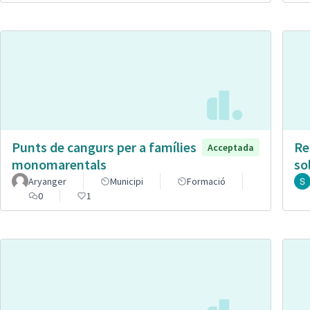
Punts de cangurs per a famílies
Re
Acceptada
monomarentals
so
Aryanger
Municipi
Formació
0
1