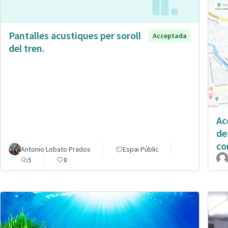
Pantalles acustiques per soroll
Acceptada
del tren.
Ac
de
co
Antonio Lobato Prados
Espai Públic
5
8