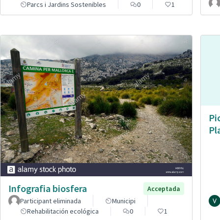
Parcs i Jardins Sostenibles
0
1
Pi
Pl
Infografia biosfera
Acceptada
Participant eliminada
Municipi
Rehabilitación ecológica
0
1