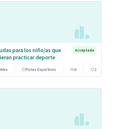
udas para los niño/as que
Acceptada
ieran practicar deporte
Alex
Pistes Esportives
0
2