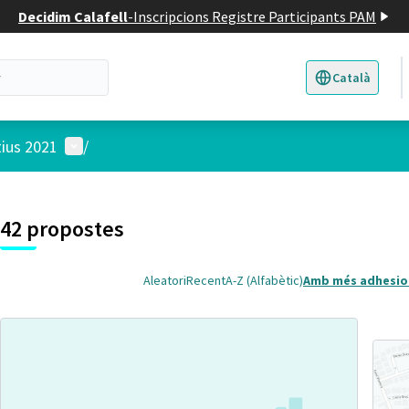
Decidim Calafell
-
Inscripcions Registre Participants PAM
Català
Triar la llengua
E
Menú d'usuari
tius 2021
/
 el mapa
4
t element és un mapa que presenta els components d'aquesta pàgina
42 propostes
Aleatori
Recent
A-Z (Alfabètic)
Amb més adhesio