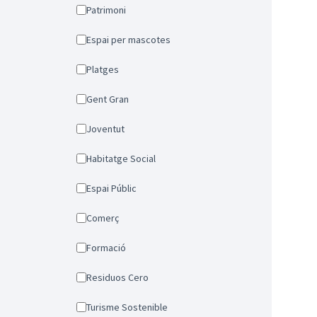
Patrimoni
Espai per mascotes
Platges
Gent Gran
Joventut
Habitatge Social
Espai Públic
Comerç
Formació
Residuos Cero
Turisme Sostenible