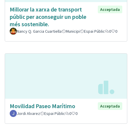
Millorar la xarxa de transport
Acceptada
públic per aconseguir un poble
més sostenible.
Nancy Q. Garcia Cuartiella
Municipi
Espai Públic
0
0
Movilidad Paseo Marítimo
Acceptada
Jordi Alvarez
Espai Públic
0
0