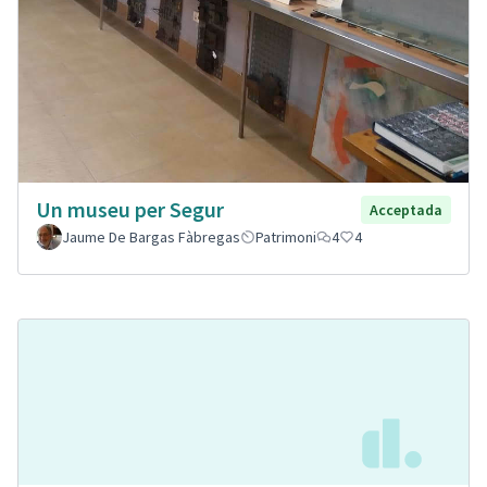
Un museu per Segur
Acceptada
Jaume De Bargas Fàbregas
Patrimoni
4
4