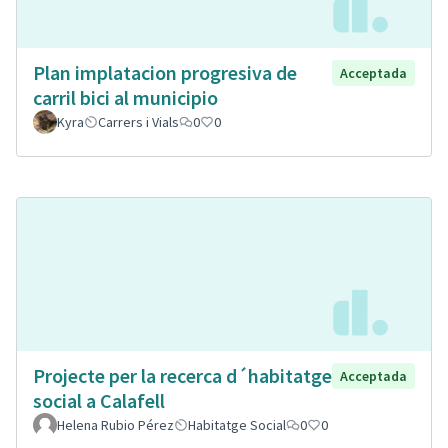
Plan implatacion progresiva de
Acceptada
carril bici al municipio
Kyra
Carrers i Vials
0
0
Projecte per la recerca d´habitatge
Acceptada
social a Calafell
Helena Rubio Pérez
Habitatge Social
0
0