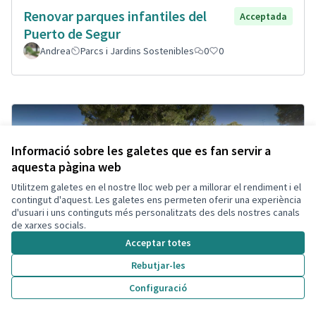
Renovar parques infantiles del
Acceptada
Puerto de Segur
Andrea
Parcs i Jardins Sostenibles
0
0
Informació sobre les galetes que es fan servir a
aquesta pàgina web
Utilitzem galetes en el nostre lloc web per a millorar el rendiment i el
contingut d'aquest. Les galetes ens permeten oferir una experiència
d'usuari i uns continguts més personalitzats des dels nostres canals
de xarxes socials.
Acceptar totes
Rebutjar-les
Configuració
Ganar visibilidad estación Segur,
Acceptada
Cambio diseño plaza.