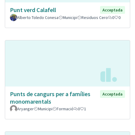
Punt verd Calafell
Acceptada
Alberto Toledo Conesa
Municipi
Residuos Cero
0
0
Punts de cangurs per a famílies
Acceptada
monomarentals
Aryanger
Municipi
Formació
0
1