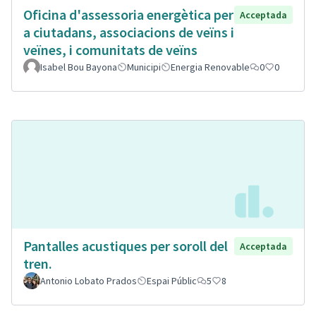
Oficina d'assessoria energètica per
Acceptada
a ciutadans, associacions de veïns i
veïnes, i comunitats de veïns
Isabel Bou Bayona
Municipi
Energia Renovable
0
0
Pantalles acustiques per soroll del
Acceptada
tren.
Antonio Lobato Prados
Espai Públic
5
8