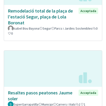
Remodelació total de la plaça de
Acceptada
l'estació Segur, plaça de Lola
Boronat
Isabel Bou Bayona
Segur
Parcs i Jardins Sostenibles
0
0
Resaltes pasos peatones Jaume
Acceptada
soler
SuperGarrapatilla
Municipi
Carrers i Vials
1
1