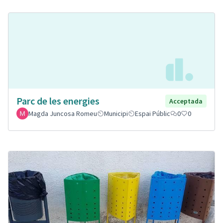
Parc de les energies
Acceptada
Magda Juncosa Romeu
Municipi
Espai Públic
0
0