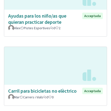
Ayudas para los niño/as que
Acceptada
quieran practicar deporte
Alex
Pistes Esportives
0
2
Carril para bicicletas no elèctrico
Acceptada
Mar
Carrers i Vials
0
0