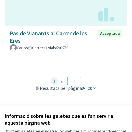
Pas de Vianants al Carrer de les
Acceptada
Eres
Carlos
Carrers i Vials
0
0
1
2
Resultats per pàgina:
20
Veure totes les propostes retirades
Informació sobre les galetes que es fan servir a
aquesta pàgina web
Utilitzem galetes en el nostre lloc web per a millorar el rendiment i el