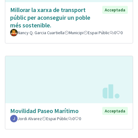
Millorar la xarxa de transport
Acceptada
públic per aconseguir un poble
més sostenible.
Nancy Q. Garcia Cuartiella
Municipi
Espai Públic
0
0
Movilidad Paseo Marítimo
Acceptada
Jordi Alvarez
Espai Públic
0
0