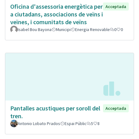
Oficina d'assessoria energètica per
Acceptada
a ciutadans, associacions de veïns i
veïnes, i comunitats de veïns
Isabel Bou Bayona
Municipi
Energia Renovable
0
0
Pantalles acustiques per soroll del
Acceptada
tren.
Antonio Lobato Prados
Espai Públic
5
8