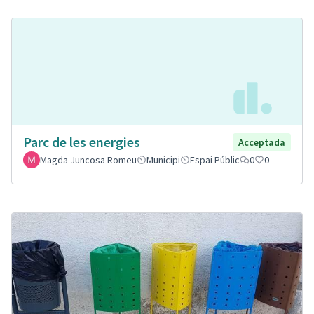
Parc de les energies
Acceptada
Magda Juncosa Romeu
Municipi
Espai Públic
0
0