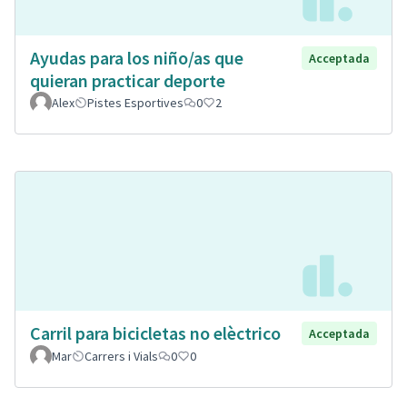
Ayudas para los niño/as que
Acceptada
quieran practicar deporte
Alex
Pistes Esportives
0
2
Carril para bicicletas no elèctrico
Acceptada
Mar
Carrers i Vials
0
0