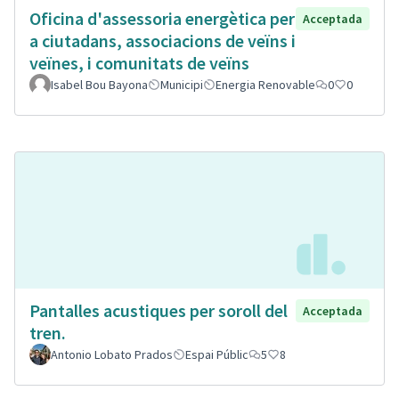
Oficina d'assessoria energètica per
Acceptada
a ciutadans, associacions de veïns i
veïnes, i comunitats de veïns
Isabel Bou Bayona
Municipi
Energia Renovable
0
0
Pantalles acustiques per soroll del
Acceptada
tren.
Antonio Lobato Prados
Espai Públic
5
8