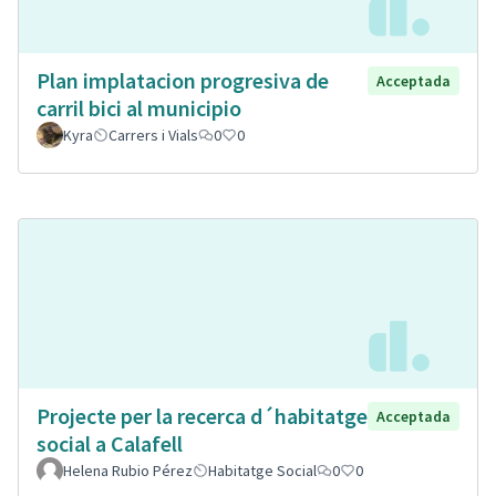
Plan implatacion progresiva de
Acceptada
carril bici al municipio
Kyra
Carrers i Vials
0
0
Projecte per la recerca d´habitatge
Acceptada
social a Calafell
Helena Rubio Pérez
Habitatge Social
0
0