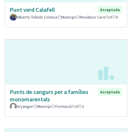
Punt verd Calafell
Acceptada
Alberto Toledo Conesa
Municipi
Residuos Cero
0
0
Punts de cangurs per a famílies
Acceptada
monomarentals
Aryanger
Municipi
Formació
0
1