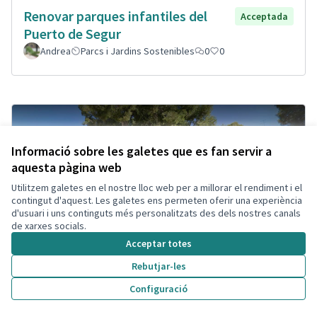
Renovar parques infantiles del
Acceptada
Puerto de Segur
Andrea
Parcs i Jardins Sostenibles
0
0
Informació sobre les galetes que es fan servir a
aquesta pàgina web
Utilitzem galetes en el nostre lloc web per a millorar el rendiment i el
contingut d'aquest. Les galetes ens permeten oferir una experiència
d'usuari i uns continguts més personalitzats des dels nostres canals
de xarxes socials.
Acceptar totes
Rebutjar-les
Configuració
Ganar visibilidad estación Segur,
Acceptada
Cambio diseño plaza.