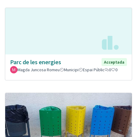
Parc de les energies
Acceptada
Magda Juncosa Romeu
Municipi
Espai Públic
0
0