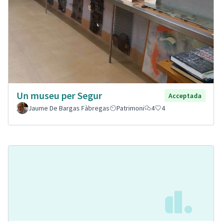
Un museu per Segur
Acceptada
Jaume De Bargas Fàbregas
Patrimoni
4
4