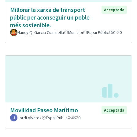
Millorar la xarxa de transport
Acceptada
públic per aconseguir un poble
més sostenible.
Nancy Q. Garcia Cuartiella
Municipi
Espai Públic
0
0
Movilidad Paseo Marítimo
Acceptada
Jordi Alvarez
Espai Públic
0
0