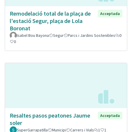
Remodelació total de la plaça de
Acceptada
l'estació Segur, plaça de Lola
Boronat
Isabel Bou Bayona
Segur
Parcs i Jardins Sostenibles
0
0
Resaltes pasos peatones Jaume
Acceptada
soler
SuperGarrapatilla
Municipi
Carrers i Vials
1
1