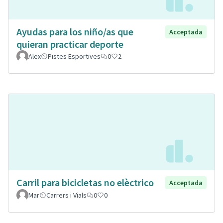
Ayudas para los niño/as que
Acceptada
quieran practicar deporte
Alex
Pistes Esportives
0
2
Carril para bicicletas no elèctrico
Acceptada
Mar
Carrers i Vials
0
0