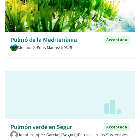
Pulmó de la Mediterrània
Acceptada
Menuda
Fons Marins
0
5
Pulmón verde en Segur
Acceptada
Jonatan López García
Segur
Parcs i Jardins Sostenibles