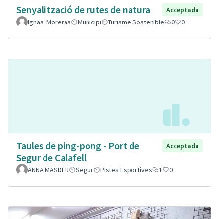
Senyalització de rutes de natura
Acceptada
Ignasi Moreras
Municipi
Turisme Sostenible
0
0
Taules de ping-pong - Port de
Acceptada
Segur de Calafell
ANNA MASDEU
Segur
Pistes Esportives
1
0