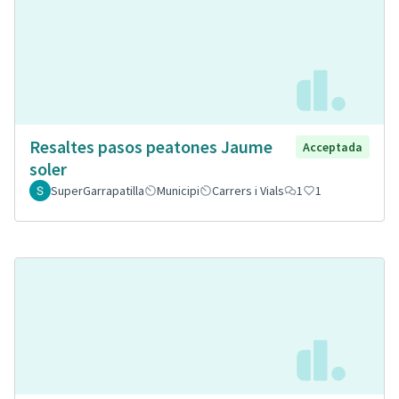
Resaltes pasos peatones Jaume
Acceptada
soler
SuperGarrapatilla
Municipi
Carrers i Vials
1
1