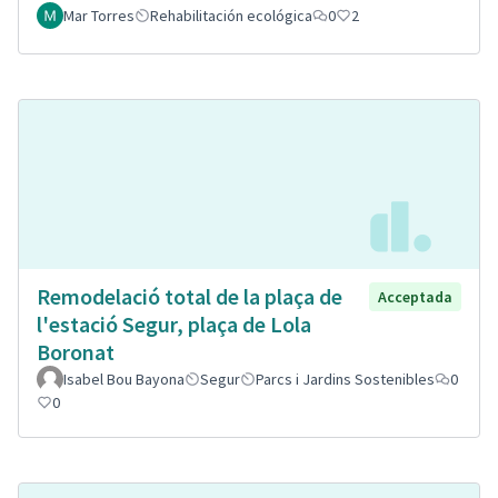
Mar Torres
Rehabilitación ecológica
0
2
Remodelació total de la plaça de
Acceptada
l'estació Segur, plaça de Lola
Boronat
Isabel Bou Bayona
Segur
Parcs i Jardins Sostenibles
0
0