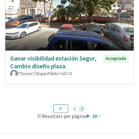
Ganar visibilidad estación Segur,
Acceptada
Cambio diseño plaza.
T.Torres
Espai Públic
0
0
1
2
Resultats per pàgina:
20