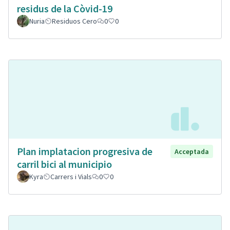
residus de la Còvid-19
Nuria
Residuos Cero
0
0
Plan implatacion progresiva de
Acceptada
carril bici al municipio
Kyra
Carrers i Vials
0
0