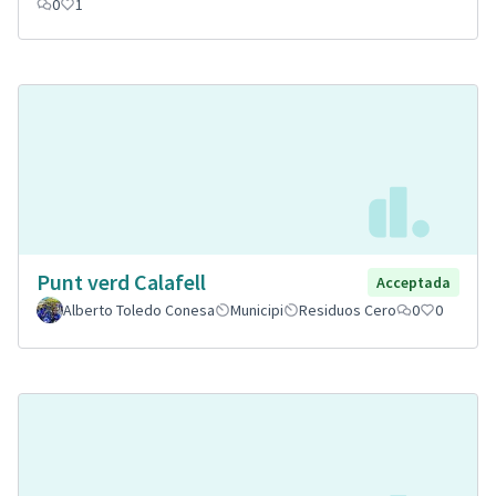
0
1
Punt verd Calafell
Acceptada
Alberto Toledo Conesa
Municipi
Residuos Cero
0
0