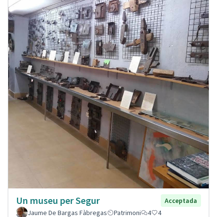
Un museu per Segur
Acceptada
Jaume De Bargas Fàbregas
Patrimoni
4
4