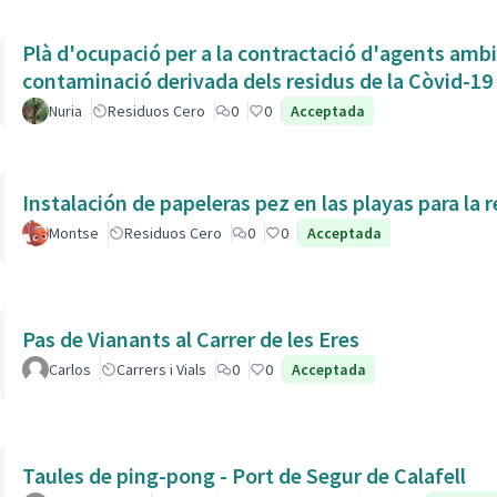
Plà d'ocupació per a la contractació d'agents ambien
contaminació derivada dels residus de la Còvid-19
Nuria
Residuos Cero
0
0
Acceptada
Instalación de papeleras pez en las playas para la r
Montse
Residuos Cero
0
0
Acceptada
Pas de Vianants al Carrer de les Eres
Carlos
Carrers i Vials
0
0
Acceptada
Taules de ping-pong - Port de Segur de Calafell