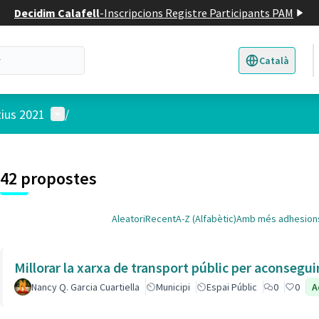
Decidim Calafell
-
Inscripcions Registre Participants PAM
Català
Triar la llengua
E
Menú d'usuari
tius 2021
/
 el mapa
3
t element és un mapa que presenta els components d'aquesta pàgina
42 propostes
Aleatori
Recent
A-Z (Alfabètic)
Amb més adhesion
Millorar la xarxa de transport públic per aconsegu
Nancy Q. Garcia Cuartiella
Municipi
Espai Públic
0
0
A