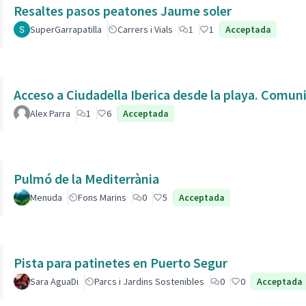
Resaltes pasos peatones Jaume soler
SuperGarrapatilla
Carrers i Vials
1
1
Acceptada
Acceso a Ciudadella Iberica desde la playa. Comun
Alex Parra
1
6
Acceptada
Pulmó de la Mediterrània
Menuda
Fons Marins
0
5
Acceptada
Pista para patinetes en Puerto Segur
Sara AguaDi
Parcs i Jardins Sostenibles
0
0
Acceptada