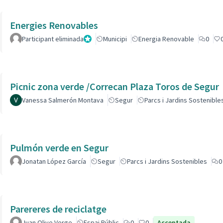
Energies Renovables
Participant eliminada
Administrador
Municipi
Energia Renovable
0
Picnic zona verde /Correcan Plaza Toros de Segur
Vanessa Salmerón Montava
Segur
Parcs i Jardins Sostenible
Pulmón verde en Segur
Jonatan López García
Segur
Parcs i Jardins Sostenibles
0
Parereres de reciclatge
Juan Olive Verge
Espai Públic
0
0
Acceptada