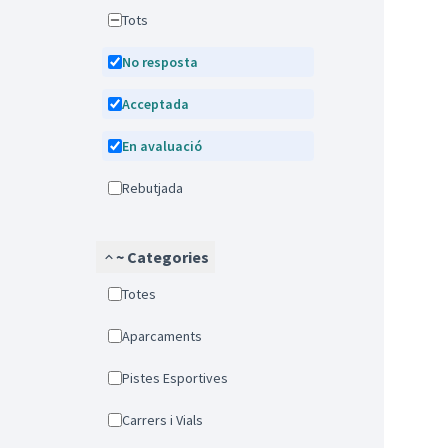
Tots
No resposta
Acceptada
En avaluació
Rebutjada
~ Categories
Totes
Aparcaments
Pistes Esportives
Carrers i Vials