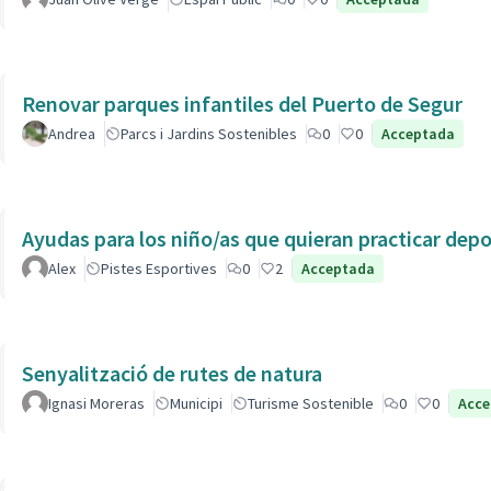
Renovar parques infantiles del Puerto de Segur
Andrea
Parcs i Jardins Sostenibles
0
0
Acceptada
Ayudas para los niño/as que quieran practicar dep
Alex
Pistes Esportives
0
2
Acceptada
Senyalització de rutes de natura
Ignasi Moreras
Municipi
Turisme Sostenible
0
0
Acce