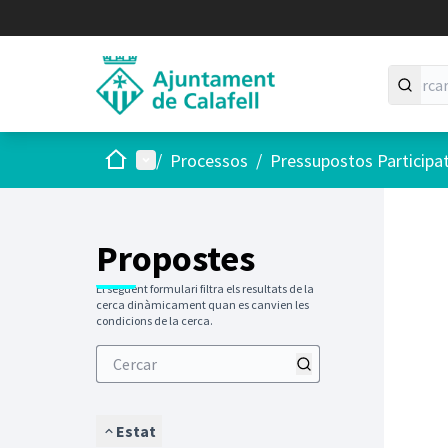
Inici
Menú principal
/
Processos
/
Pressupostos Participa
Saltar
El següen
+
−
Propostes
El següent formulari filtra els resultats de la
cerca dinàmicament quan es canvien les
condicions de la cerca.
Estat