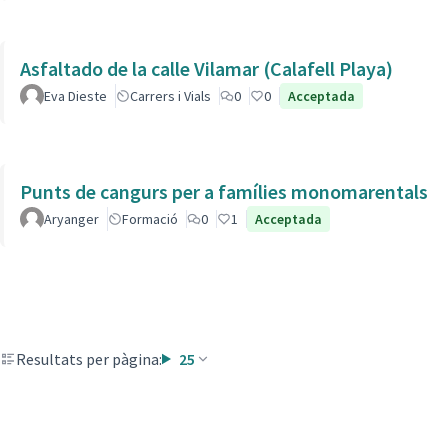
Asfaltado de la calle Vilamar (Calafell Playa)
Eva Dieste
Carrers i Vials
0
0
Acceptada
Punts de cangurs per a famílies monomarentals
Aryanger
Formació
0
1
Acceptada
Resultats per pàgina:
25