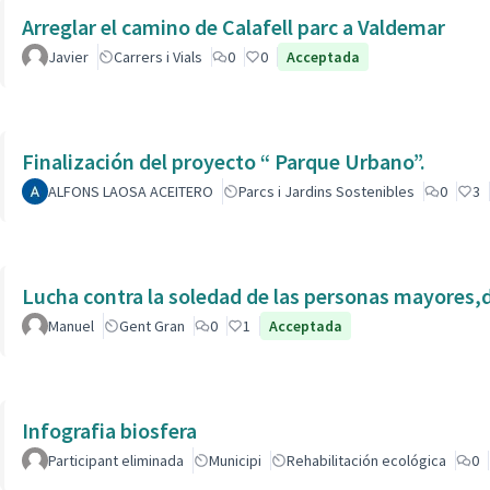
Arreglar el camino de Calafell parc a Valdemar
Javier
Carrers i Vials
0
0
Acceptada
Finalización del proyecto “ Parque Urbano”.
ALFONS LAOSA ACEITERO
Parcs i Jardins Sostenibles
0
3
Lucha contra la soledad de las personas mayores,
Manuel
Gent Gran
0
1
Acceptada
Infografia biosfera
Participant eliminada
Municipi
Rehabilitación ecológica
0