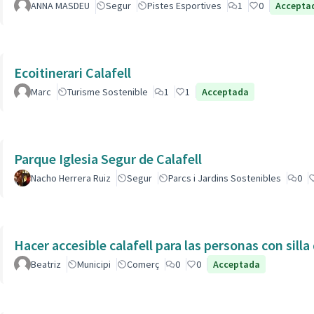
ANNA MASDEU
Segur
Pistes Esportives
1
0
Accepta
Ecoitinerari Calafell
Marc
Turisme Sostenible
1
1
Acceptada
Parque Iglesia Segur de Calafell
Nacho Herrera Ruiz
Segur
Parcs i Jardins Sostenibles
0
Hacer accesible calafell para las personas con silla
Beatriz
Municipi
Comerç
0
0
Acceptada