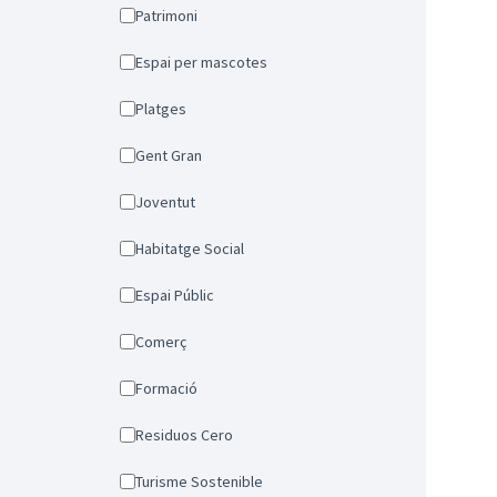
Patrimoni
Espai per mascotes
Platges
Gent Gran
Joventut
Habitatge Social
Espai Públic
Comerç
Formació
Residuos Cero
Turisme Sostenible