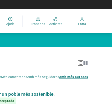
legir el idioma
Ajuda
Trobades
Activitat
Entra
Leaflet
|
©
HERE maps
 com a punts al mapa. L'element es pot fer servir amb un lector 
s
Més comentades
Amb més seguidores
Amb més autores
ir un poble més sostenible.
cceptada