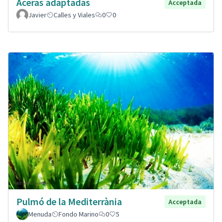
Aceras adaptadas
Acceptada
Javier
Calles y Viales
0
0
Pulmó de la Mediterrània
Acceptada
Menuda
Fondo Marino
0
5