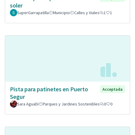
soler
SuperGarrapatilla
Municipio
Calles y Viales
1
1
Pista para patinetes en Puerto
Acceptada
Segur
Sara AguaDi
Parques y Jardines Sostenibles
0
0