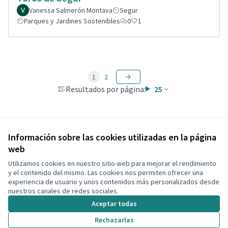
Vanessa Salmerón Montava
Segur
Parques y Jardines Sostenibles
0
1
1
2
Resultados por página:
25
Ver todas las propuestas retiradas
Información sobre las cookies utilizadas en la página
web
Utilizamos cookies en nuestro sitio web para mejorar el rendimiento
Términos y condiciones de uso
y el contenido del mismo. Las cookies nos permiten ofrecer una
Configuración de cookies
experiencia de usuario y unos contenidos más personalizados desde
Decidim Calafell en X
Decidim Calafell en Facebook
Decidim Calafell en YouTube
Decidim Calafell en GitHub
nuestros canales de redes sociales.
(Enlace externo)
(Enlace externo)
(Enlace externo)
(Enlace externo)
Aceptar todas
Rechazarlas