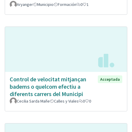
Aryanger
Municipio
Formación
0
1
Control de velocitat mitjançan
Acceptada
badems o quelcom efectiu a
diferents carrers del Municipi
Cecilia Sarda Mañe
Calles y Viales
0
0