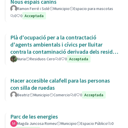
Nous espais canins
Ramon Ferré i Solé
Municipio
Espacio para mascotas
0
0
Acceptada
Plà d'ocupació per a la contractació
d'agents ambientals i cívics per lluitar
contra la contaminació derivada dels residus
de la Còvid-19
Nuria
Residuos Cero
0
0
Acceptada
Hacer accesible calafell para las personas
con silla de ruedas
Beatriz
Municipio
Comercio
0
0
Acceptada
Parc de les energies
Magda Juncosa Romeu
Municipio
Espacio Público
0