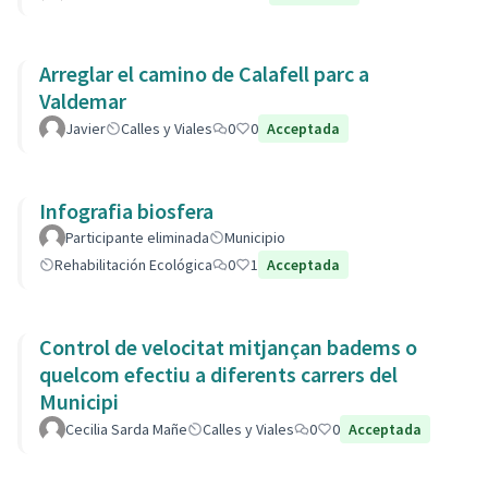
Arreglar el camino de Calafell parc a
Valdemar
Javier
Calles y Viales
0
0
Acceptada
Infografia biosfera
Participante eliminada
Municipio
Rehabilitación Ecológica
0
1
Acceptada
Control de velocitat mitjançan badems o
quelcom efectiu a diferents carrers del
Municipi
Cecilia Sarda Mañe
Calles y Viales
0
0
Acceptada