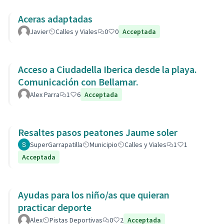
Aceras adaptadas
Javier
Calles y Viales
0
0
Acceptada
Acceso a Ciudadella Iberica desde la playa.
Comunicación con Bellamar.
Alex Parra
1
6
Acceptada
Resaltes pasos peatones Jaume soler
SuperGarrapatilla
Municipio
Calles y Viales
1
1
Acceptada
Ayudas para los niño/as que quieran
practicar deporte
Alex
Pistas Deportivas
0
2
Acceptada