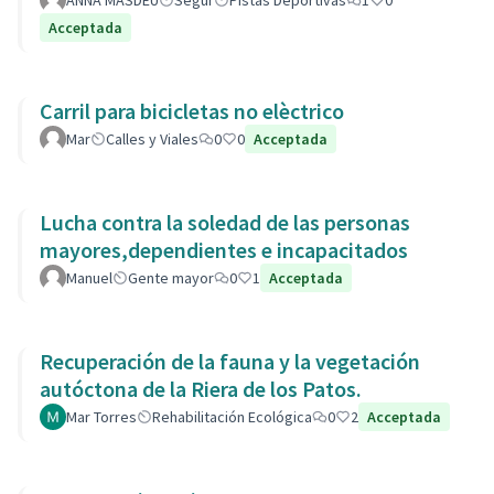
ANNA MASDEU
Segur
Pistas Deportivas
1
0
Acceptada
Carril para bicicletas no elèctrico
Mar
Calles y Viales
0
0
Acceptada
Lucha contra la soledad de las personas
mayores,dependientes e incapacitados
Manuel
Gente mayor
0
1
Acceptada
Recuperación de la fauna y la vegetación
autóctona de la Riera de los Patos.
Mar Torres
Rehabilitación Ecológica
0
2
Acceptada