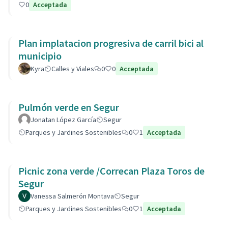
0
Acceptada
Plan implatacion progresiva de carril bici al
municipio
Kyra
Calles y Viales
0
0
Acceptada
Pulmón verde en Segur
Jonatan López García
Segur
Parques y Jardines Sostenibles
0
1
Acceptada
Picnic zona verde /Correcan Plaza Toros de
Segur
Vanessa Salmerón Montava
Segur
Parques y Jardines Sostenibles
0
1
Acceptada