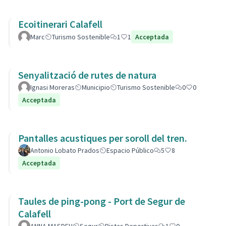
Ecoitinerari Calafell
Marc
Turismo Sostenible
1
1
Acceptada
Senyalització de rutes de natura
Ignasi Moreras
Municipio
Turismo Sostenible
0
0
Acceptada
Pantalles acustiques per soroll del tren.
Antonio Lobato Prados
Espacio Público
5
8
Acceptada
Taules de ping-pong - Port de Segur de
Calafell