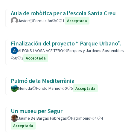
Aula de robòtica per a l'escola Santa Creu
Javier
Formación
0
1
Acceptada
Finalización del proyecto “ Parque Urbano”.
ALFONS LAOSA ACEITERO
Parques y Jardines Sostenibles
0
3
Acceptada
Pulmó de la Mediterrània
Menuda
Fondo Marino
0
5
Acceptada
Un museu per Segur
Jaume De Bargas Fàbregas
Patrimonio
4
4
Acceptada