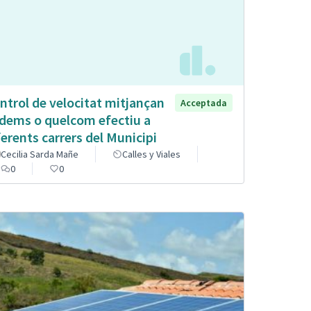
ntrol de velocitat mitjançan
Acceptada
dems o quelcom efectiu a
ferents carrers del Municipi
Cecilia Sarda Mañe
Calles y Viales
0
0