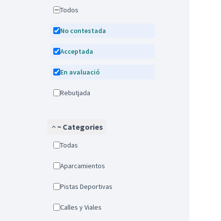
Todos
No contestada
Acceptada
En avaluació
Rebutjada
~ Categories
Todas
Aparcamientos
Pistas Deportivas
Calles y Viales