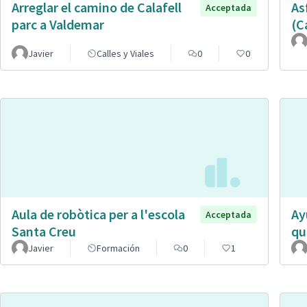
Arreglar el camino de Calafell
As
Acceptada
parc a Valdemar
(C
Javier
Calles y Viales
0
0
Aula de robòtica per a l'escola
Ay
Acceptada
Santa Creu
qu
Javier
Formación
0
1