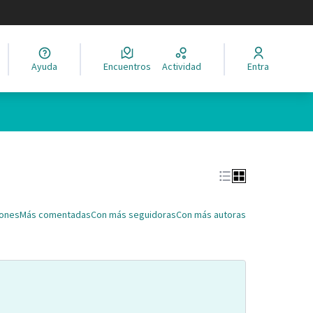
legir el idioma
Ayuda
Encuentros
Actividad
Entra
Leaflet
|
©
HERE maps
ina como puntos en el mapa. El elemento se puede utilizar con un 
iones
Más comentadas
Con más seguidoras
Con más autoras