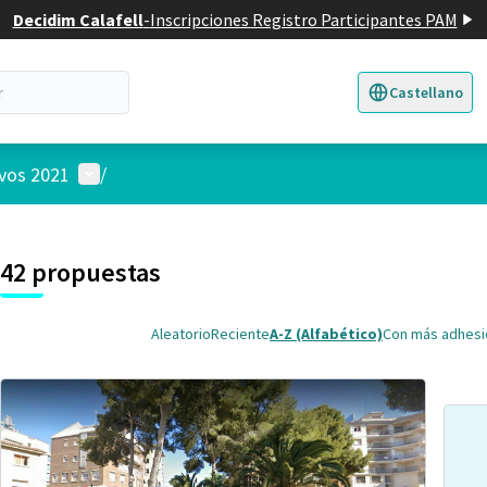
Decidim Calafell
-
Inscripciones Registro Participantes PAM
Castellano
Triar la llengua
E
Menú de usuario
ivos 2021
/
 el mapa
3
nte elemento es un mapa que presenta los componentes de esta pág
42 propuestas
Aleatorio
Reciente
A-Z (Alfabético)
Con más adhes