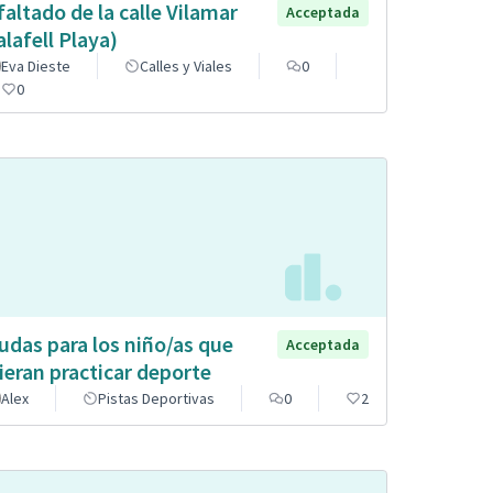
faltado de la calle Vilamar
Acceptada
alafell Playa)
Eva Dieste
Calles y Viales
0
0
udas para los niño/as que
Acceptada
ieran practicar deporte
Alex
Pistas Deportivas
0
2