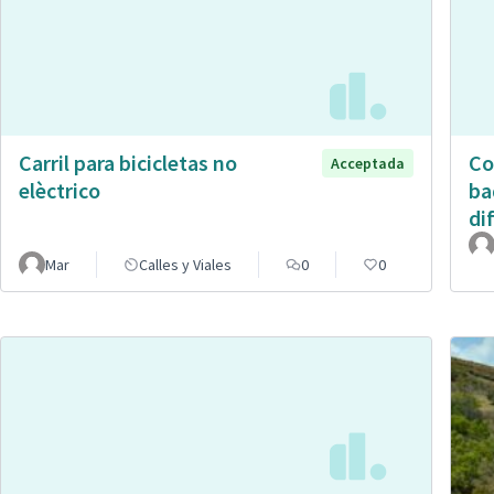
Carril para bicicletas no
Co
Acceptada
elèctrico
ba
di
Mar
Calles y Viales
0
0