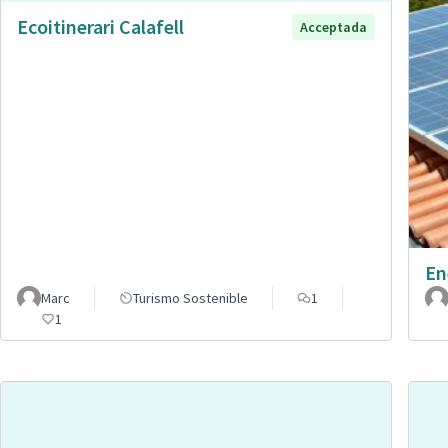
Ecoitinerari Calafell
Acceptada
En
Marc
Turismo Sostenible
1
1