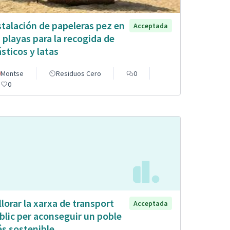
stalación de papeleras pez en
Acceptada
s playas para la recogida de
ásticos y latas
Montse
Residuos Cero
0
0
llorar la xarxa de transport
Acceptada
blic per aconseguir un poble
s sostenible.