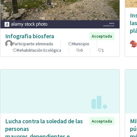
In
la
pl
Infografia biosfera
Acceptada
Participante eliminada
Municipio
Rehabilitación Ecológica
0
1
Lucha contra la soledad de las
Mi
Acceptada
personas
pú
mayores,dependientes e
mé