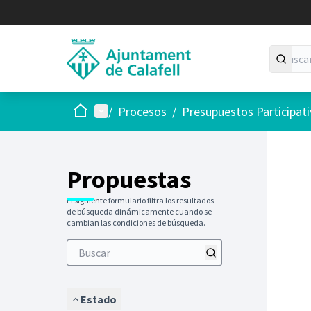
Inicio
Menú principal
/
Procesos
/
Presupuestos Participat
Saltar
El siguie
+
−
Propuestas
El siguiente formulario filtra los resultados
de búsqueda dinámicamente cuando se
cambian las condiciones de búsqueda.
Estado