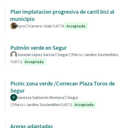
Plan implatacion progresiva de carril bici al
municipio
Kyra
Carrers i Vials
0
0
Acceptada
Pulmón verde en Segur
Jonatan López García
Segur
Parcs i Jardins Sostenibles
0
1
Acceptada
Picnic zona verde /Correcan Plaza Toros de
Segur
Vanessa Salmerón Montava
Segur
Parcs i Jardins Sostenibles
0
1
Acceptada
Aceras adaptadas