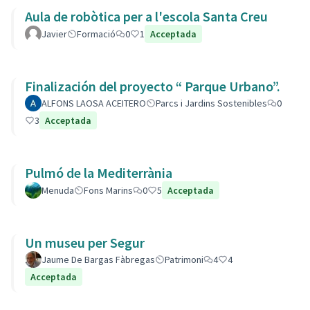
Aula de robòtica per a l'escola Santa Creu
Javier
Formació
0
1
Acceptada
Finalización del proyecto “ Parque Urbano”.
ALFONS LAOSA ACEITERO
Parcs i Jardins Sostenibles
0
3
Acceptada
Pulmó de la Mediterrània
Menuda
Fons Marins
0
5
Acceptada
Un museu per Segur
Jaume De Bargas Fàbregas
Patrimoni
4
4
Acceptada