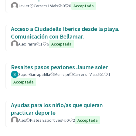
Javier
Carrers i Vials
0
0
Acceptada
Acceso a Ciudadella Iberica desde la playa.
Comunicación con Bellamar.
Alex Parra
1
6
Acceptada
Resaltes pasos peatones Jaume soler
SuperGarrapatilla
Municipi
Carrers i Vials
1
1
Acceptada
Ayudas para los niño/as que quieran
practicar deporte
Alex
Pistes Esportives
0
2
Acceptada