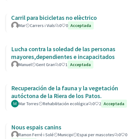
Carril para bicicletas no elèctrico
Mar
Carrers i Vials
0
0
Acceptada
Lucha contra la soledad de las personas
mayores,dependientes e incapacitados
Manuel
Gent Gran
0
1
Acceptada
Recuperación de la fauna y la vegetación
autóctona de la Riera de los Patos.
Mar Torres
Rehabilitación ecológica
0
2
Acceptada
Nous espais canins
Ramon Ferré i Solé
Municipi
Espai per mascotes
0
0