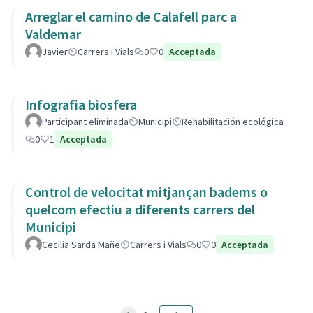
Arreglar el camino de Calafell parc a
Valdemar
Javier
Carrers i Vials
0
0
Acceptada
Infografia biosfera
Participant eliminada
Municipi
Rehabilitación ecológica
0
1
Acceptada
Control de velocitat mitjançan badems o
quelcom efectiu a diferents carrers del
Municipi
Cecilia Sarda Mañe
Carrers i Vials
0
0
Acceptada