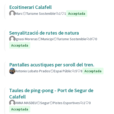
Ecoitinerari Calafell
Marc
Turisme Sostenible
1
1
Acceptada
Senyalització de rutes de natura
Ignasi Moreras
Municipi
Turisme Sostenible
0
0
Acceptada
Pantalles acustiques per soroll del tren.
Antonio Lobato Prados
Espai Públic
5
8
Acceptada
Taules de ping-pong - Port de Segur de
Calafell
ANNA MASDEU
Segur
Pistes Esportives
1
0
Acceptada