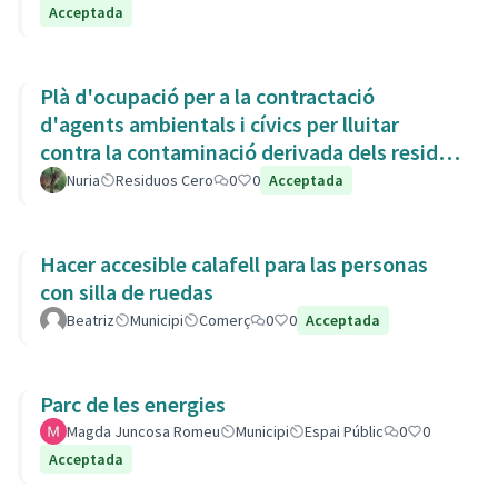
Acceptada
Plà d'ocupació per a la contractació
d'agents ambientals i cívics per lluitar
contra la contaminació derivada dels residus
de la Còvid-19
Nuria
Residuos Cero
0
0
Acceptada
Hacer accesible calafell para las personas
con silla de ruedas
Beatriz
Municipi
Comerç
0
0
Acceptada
Parc de les energies
Magda Juncosa Romeu
Municipi
Espai Públic
0
0
Acceptada