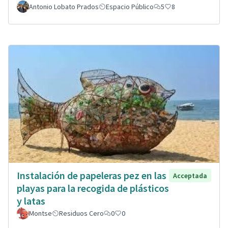
Antonio Lobato Prados
Espacio Público
5
8
Instalación de papeleras pez en las
Acceptada
playas para la recogida de plásticos
y latas
Montse
Residuos Cero
0
0