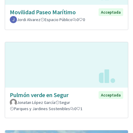
Movilidad Paseo Marítimo
Acceptada
Jordi Alvarez
Espacio Público
0
0
Pulmón verde en Segur
Acceptada
Jonatan López García
Segur
Parques y Jardines Sostenibles
0
1