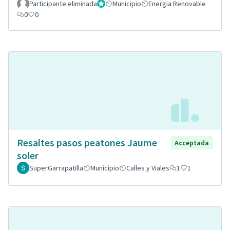
Participante eliminada
Administrador
Municipio
Energia Renovable
0
0
Resaltes pasos peatones Jaume
Acceptada
soler
SuperGarrapatilla
Municipio
Calles y Viales
1
1