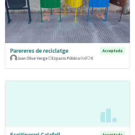
Parereres de reciclatge
Acceptada
Juan Olive Verge
Espacio Público
0
0
Ecoitinerari Calafell
Acceptada