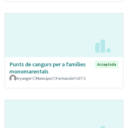
Punts de cangurs per a famílies
Acceptada
monomarentals
Aryanger
Municipio
Formación
0
1