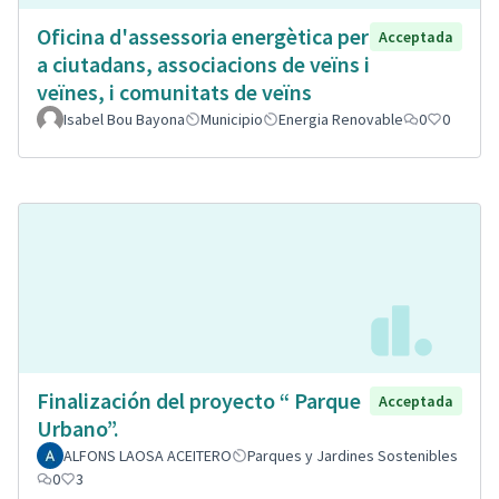
Oficina d'assessoria energètica per
Acceptada
a ciutadans, associacions de veïns i
veïnes, i comunitats de veïns
Isabel Bou Bayona
Municipio
Energia Renovable
0
0
Finalización del proyecto “ Parque
Acceptada
Urbano”.
ALFONS LAOSA ACEITERO
Parques y Jardines Sostenibles
0
3