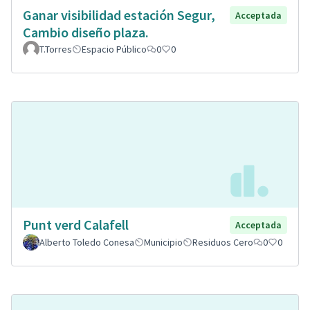
Ganar visibilidad estación Segur,
Acceptada
Cambio diseño plaza.
T.Torres
Espacio Público
0
0
Punt verd Calafell
Acceptada
Alberto Toledo Conesa
Municipio
Residuos Cero
0
0