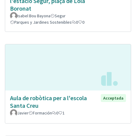
l'estació Segur, plaça de Lola
Boronat
Isabel Bou Bayona
Segur
Parques y Jardines Sostenibles
0
0
Aula de robòtica per a l'escola
Acceptada
Santa Creu
Javier
Formación
0
1