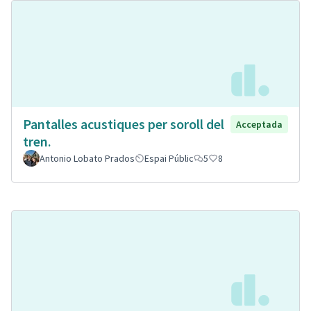
Pantalles acustiques per soroll del
Acceptada
tren.
Antonio Lobato Prados
Espai Públic
5
8