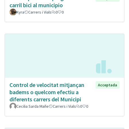
carril bici al municipio
Kyra
Carrers i Vials
0
0
Control de velocitat mitjançan
Acceptada
badems o quelcom efectiu a
diferents carrers del Municipi
Cecilia Sarda Mañe
Carrers i Vials
0
0