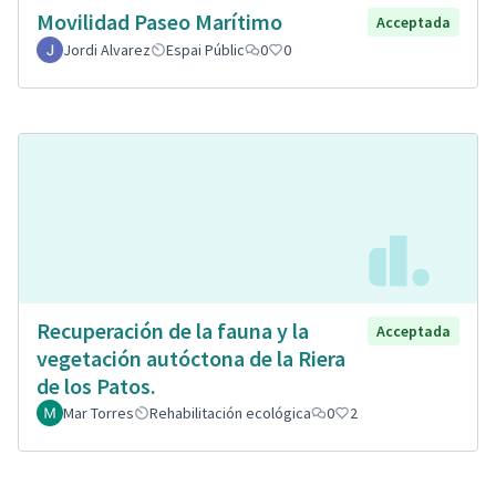
Movilidad Paseo Marítimo
Acceptada
Jordi Alvarez
Espai Públic
0
0
Recuperación de la fauna y la
Acceptada
vegetación autóctona de la Riera
de los Patos.
Mar Torres
Rehabilitación ecológica
0
2