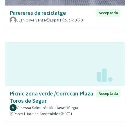
Parereres de reciclatge
Acceptada
Juan Olive Verge
Espai Públic
0
0
Picnic zona verde /Correcan Plaza
Acceptada
Toros de Segur
Vanessa Salmerón Montava
Segur
Parcs i Jardins Sostenibles
0
1