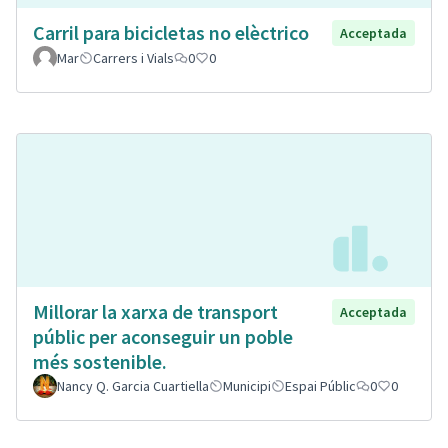
Carril para bicicletas no elèctrico
Acceptada
Mar
Carrers i Vials
0
0
Millorar la xarxa de transport
Acceptada
públic per aconseguir un poble
més sostenible.
Nancy Q. Garcia Cuartiella
Municipi
Espai Públic
0
0