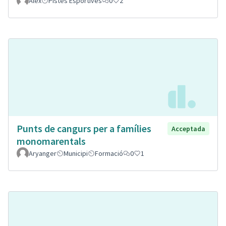
Alex
Pistes Esportives
0
2
Punts de cangurs per a famílies
Acceptada
monomarentals
Aryanger
Municipi
Formació
0
1