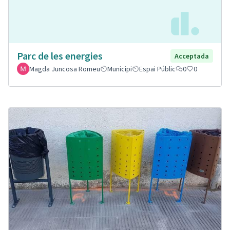
Parc de les energies
Acceptada
Magda Juncosa Romeu
Municipi
Espai Públic
0
0