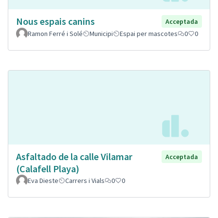
Nous espais canins
Acceptada
Ramon Ferré i Solé
Municipi
Espai per mascotes
0
0
Asfaltado de la calle Vilamar
Acceptada
(Calafell Playa)
Eva Dieste
Carrers i Vials
0
0