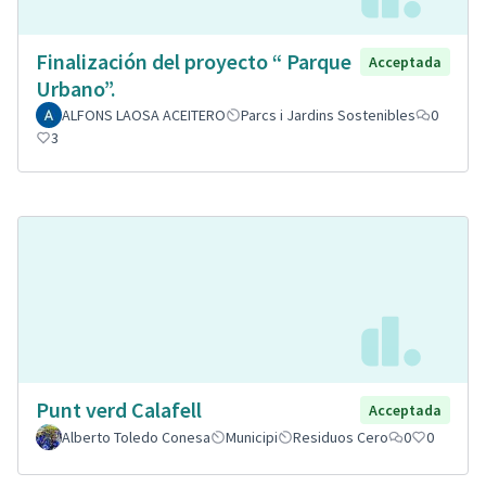
Finalización del proyecto “ Parque
Acceptada
Urbano”.
ALFONS LAOSA ACEITERO
Parcs i Jardins Sostenibles
0
3
Punt verd Calafell
Acceptada
Alberto Toledo Conesa
Municipi
Residuos Cero
0
0