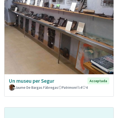
Un museu per Segur
Acceptada
Jaume De Bargas Fàbregas
Patrimoni
4
4