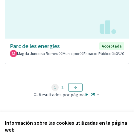
Parc de les energies
Acceptada
Magda Juncosa Romeu
Municipio
Espacio Público
0
0
1
2
Resultados por página:
25
Ver todas las propuestas retiradas
Información sobre las cookies utilizadas en la página
web