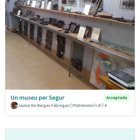
Un museu per Segur
Acceptada
Jaume De Bargas Fàbregas
Patrimonio
4
4