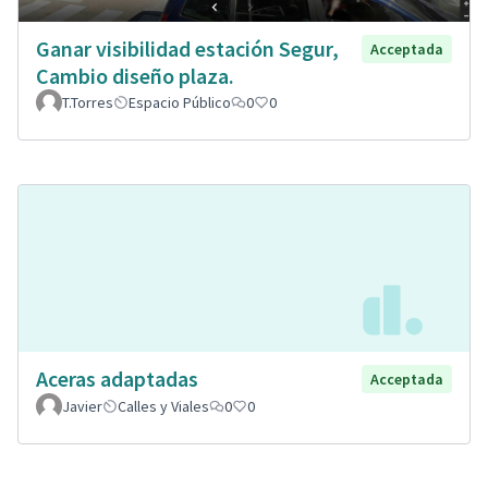
Ganar visibilidad estación Segur,
Acceptada
Cambio diseño plaza.
T.Torres
Espacio Público
0
0
Aceras adaptadas
Acceptada
Javier
Calles y Viales
0
0