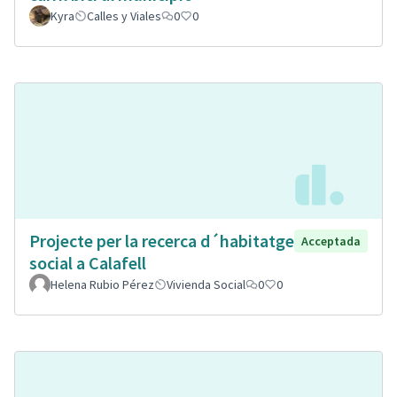
Kyra
Calles y Viales
0
0
Projecte per la recerca d´habitatge
Acceptada
social a Calafell
Helena Rubio Pérez
Vivienda Social
0
0