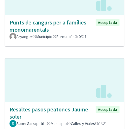
Punts de cangurs per a famílies
Acceptada
monomarentals
Aryanger
Municipio
Formación
0
1
Resaltes pasos peatones Jaume
Acceptada
soler
SuperGarrapatilla
Municipio
Calles y Viales
1
1