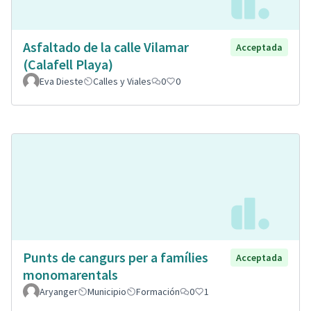
Asfaltado de la calle Vilamar
Acceptada
(Calafell Playa)
Eva Dieste
Calles y Viales
0
0
Punts de cangurs per a famílies
Acceptada
monomarentals
Aryanger
Municipio
Formación
0
1