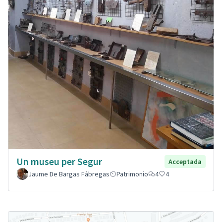
Un museu per Segur
Acceptada
Jaume De Bargas Fàbregas
Patrimonio
4
4