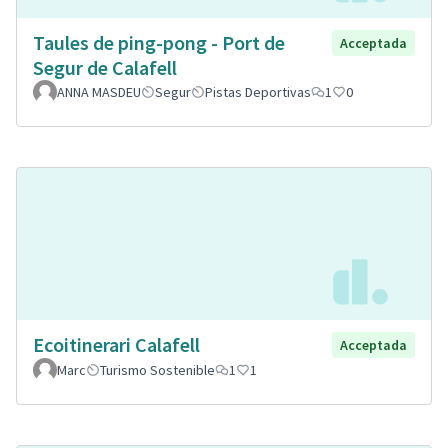
Taules de ping-pong - Port de
Acceptada
Segur de Calafell
ANNA MASDEU
Segur
Pistas Deportivas
1
0
Ecoitinerari Calafell
Acceptada
Marc
Turismo Sostenible
1
1