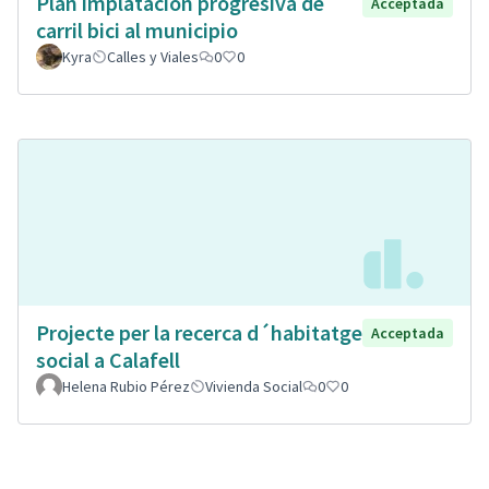
Plan implatacion progresiva de
Acceptada
carril bici al municipio
Kyra
Calles y Viales
0
0
Projecte per la recerca d´habitatge
Acceptada
social a Calafell
Helena Rubio Pérez
Vivienda Social
0
0