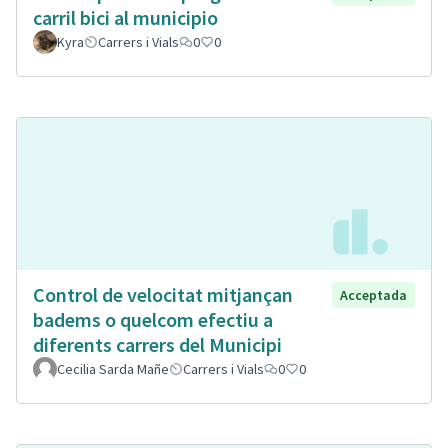
carril bici al municipio
Kyra
Carrers i Vials
0
0
Control de velocitat mitjançan
Acceptada
badems o quelcom efectiu a
diferents carrers del Municipi
Cecilia Sarda Mañe
Carrers i Vials
0
0