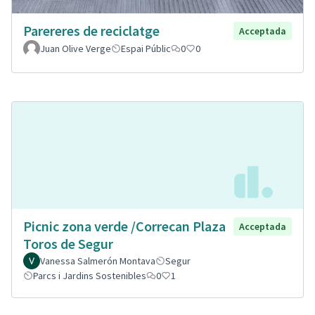
Parereres de reciclatge
Acceptada
Juan Olive Verge
Espai Públic
0
0
Picnic zona verde /Correcan Plaza
Acceptada
Toros de Segur
Vanessa Salmerón Montava
Segur
Parcs i Jardins Sostenibles
0
1