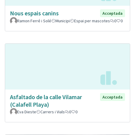
Nous espais canins
Acceptada
Ramon Ferré i Solé
Municipi
Espai per mascotes
0
0
Asfaltado de la calle Vilamar
Acceptada
(Calafell Playa)
Eva Dieste
Carrers i Vials
0
0