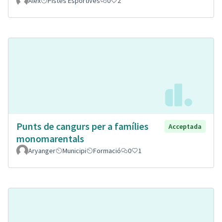
Alex
Pistes Esportives
0
2
Punts de cangurs per a famílies
Acceptada
monomarentals
Aryanger
Municipi
Formació
0
1