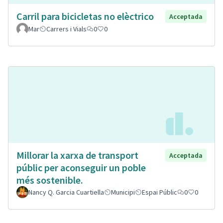
Carril para bicicletas no elèctrico
Acceptada
Mar
Carrers i Vials
0
0
Millorar la xarxa de transport
Acceptada
públic per aconseguir un poble
més sostenible.
Nancy Q. Garcia Cuartiella
Municipi
Espai Públic
0
0