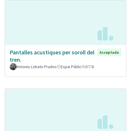
Pantalles acustiques per soroll del
Acceptada
tren.
Antonio Lobato Prados
Espai Públic
5
8