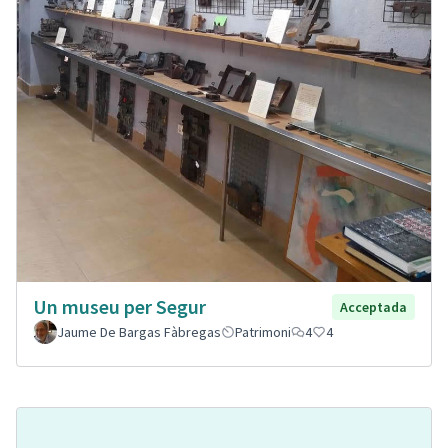
Un museu per Segur
Acceptada
Jaume De Bargas Fàbregas
Patrimoni
4
4