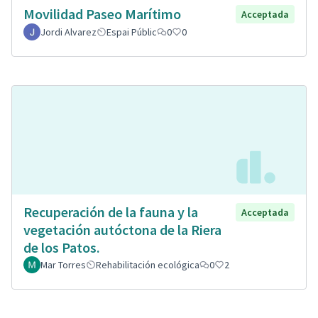
Movilidad Paseo Marítimo
Acceptada
Jordi Alvarez
Espai Públic
0
0
Recuperación de la fauna y la
Acceptada
vegetación autóctona de la Riera
de los Patos.
Mar Torres
Rehabilitación ecológica
0
2