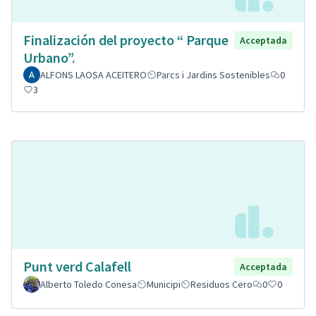
Finalización del proyecto “ Parque
Acceptada
Urbano”.
ALFONS LAOSA ACEITERO
Parcs i Jardins Sostenibles
0
3
Punt verd Calafell
Acceptada
Alberto Toledo Conesa
Municipi
Residuos Cero
0
0