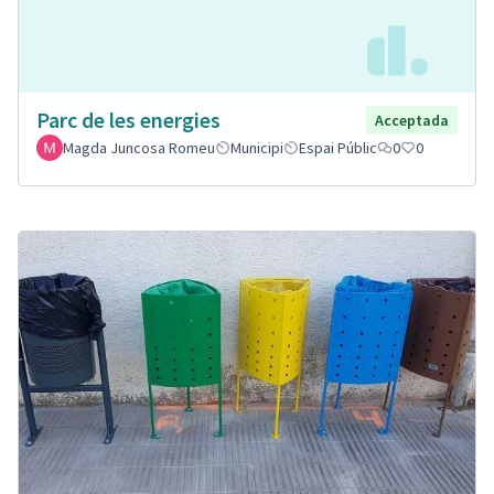
Parc de les energies
Acceptada
Magda Juncosa Romeu
Municipi
Espai Públic
0
0