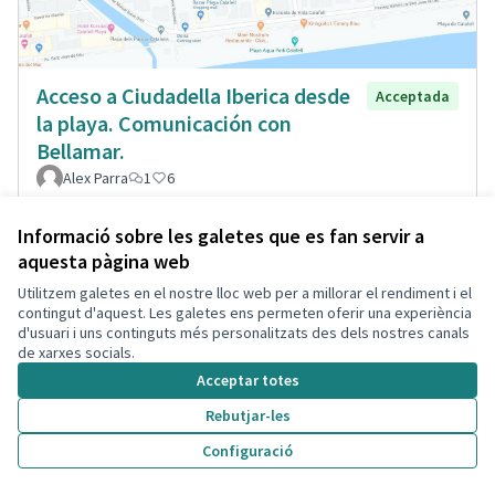
Acceso a Ciudadella Iberica desde
Acceptada
la playa. Comunicación con
Bellamar.
Alex Parra
1
6
Informació sobre les galetes que es fan servir a
aquesta pàgina web
Utilitzem galetes en el nostre lloc web per a millorar el rendiment i el
contingut d'aquest. Les galetes ens permeten oferir una experiència
d'usuari i uns continguts més personalitzats des dels nostres canals
de xarxes socials.
Acceptar totes
Rebutjar-les
Configuració
Resaltes pasos peatones Jaume
Acceptada
soler