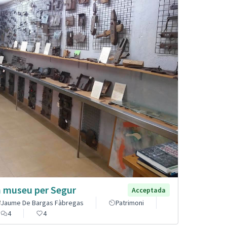
 museu per Segur
Acceptada
Jaume De Bargas Fàbregas
Patrimoni
4
4