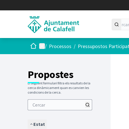
Inici
Menú principal
/
Processos
/
Pressupostos Participa
Saltar
El següen
+
−
Propostes
El següent formulari filtra els resultats de la
cerca dinàmicament quan es canvien les
condicions de la cerca.
Estat