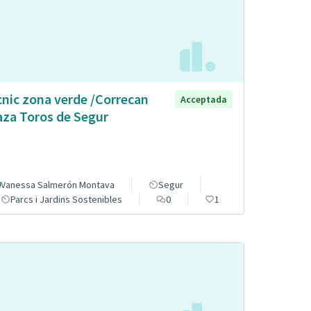
cnic zona verde /Correcan
Acceptada
aza Toros de Segur
Vanessa Salmerón Montava
Segur
Parcs i Jardins Sostenibles
0
1