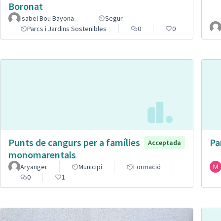
Boronat
Isabel Bou Bayona
Segur
Parcs i Jardins Sostenibles
0
0
Punts de cangurs per a famílies
Pa
Acceptada
monomarentals
Aryanger
Municipi
Formació
0
1