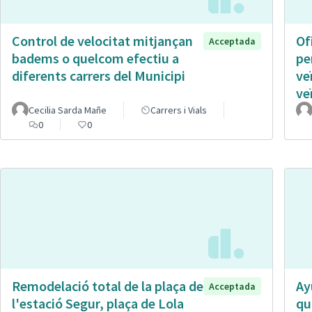
Control de velocitat mitjançan
Of
Acceptada
badems o quelcom efectiu a
pe
diferents carrers del Municipi
ve
ve
Cecilia Sarda Mañe
Carrers i Vials
0
0
Remodelació total de la plaça de
Ay
Acceptada
l'estació Segur, plaça de Lola
qu