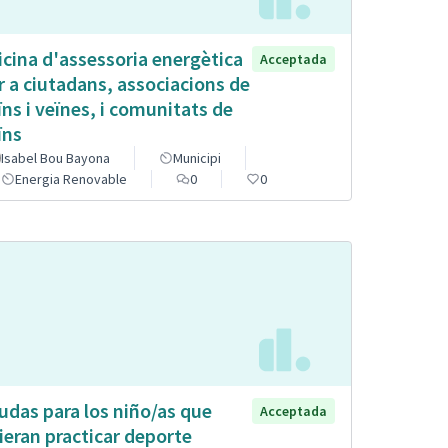
icina d'assessoria energètica
Acceptada
r a ciutadans, associacions de
ïns i veïnes, i comunitats de
ïns
Isabel Bou Bayona
Municipi
Energia Renovable
0
0
udas para los niño/as que
Acceptada
ieran practicar deporte