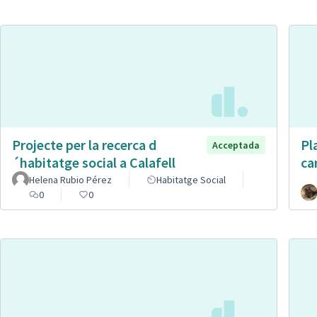
Projecte per la recerca d
Pl
Acceptada
´habitatge social a Calafell
ca
Helena Rubio Pérez
Habitatge Social
0
0