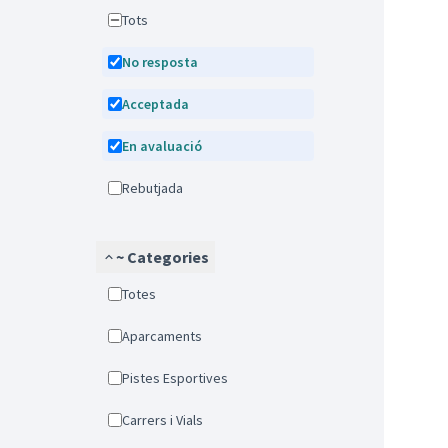
Tots
No resposta
Acceptada
En avaluació
Rebutjada
~ Categories
Totes
Aparcaments
Pistes Esportives
Carrers i Vials