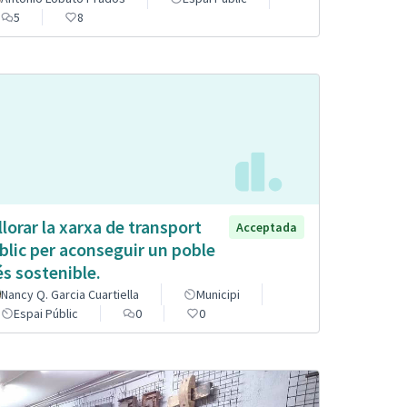
5
8
llorar la xarxa de transport
Acceptada
blic per aconseguir un poble
s sostenible.
Nancy Q. Garcia Cuartiella
Municipi
Espai Públic
0
0