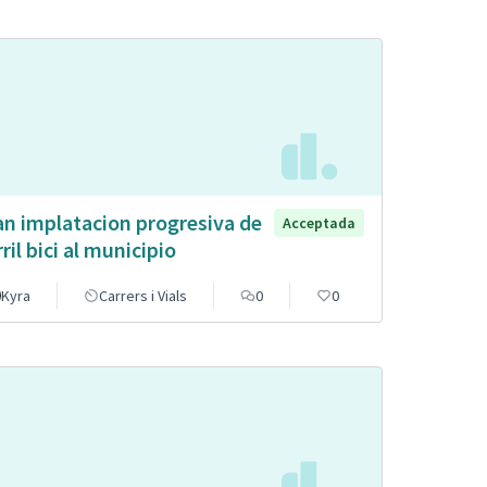
an implatacion progresiva de
Acceptada
rril bici al municipio
Kyra
Carrers i Vials
0
0