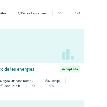
Alex
Pistes Esportives
0
2
rc de les energies
Acceptada
Magda Juncosa Romeu
Municipi
Espai Públic
0
0