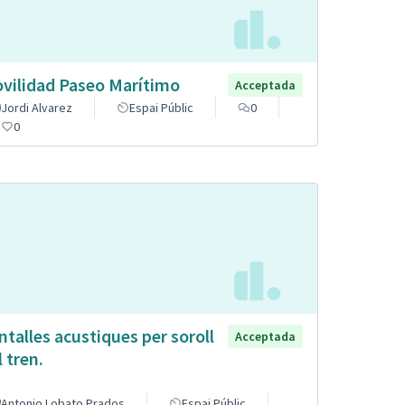
vilidad Paseo Marítimo
Acceptada
Jordi Alvarez
Espai Públic
0
0
ntalles acustiques per soroll
Acceptada
l tren.
Antonio Lobato Prados
Espai Públic