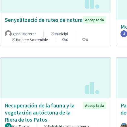
Senyalització de rutes de natura
Acceptada
Mo
Ignasi Moreras
Municipi
Turisme Sostenible
0
0
Recuperación de la fauna y la
Pa
Acceptada
vegetación autóctona de la
de
Riera de los Patos.
Mar Torres
Rehabilitación ecológica