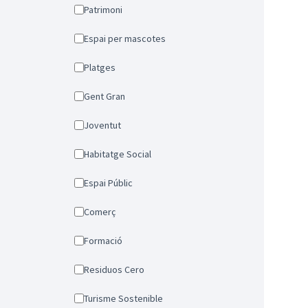
Patrimoni
Espai per mascotes
Platges
Gent Gran
Joventut
Habitatge Social
Espai Públic
Comerç
Formació
Residuos Cero
Turisme Sostenible