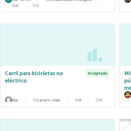
0
2
Carril para bicicletas no
Mi
Acceptada
elèctrico
pú
mé
Mar
Carrers i Vials
0
0