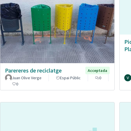
Pi
Pl
Parereres de reciclatge
Acceptada
Juan Olive Verge
Espai Públic
0
0