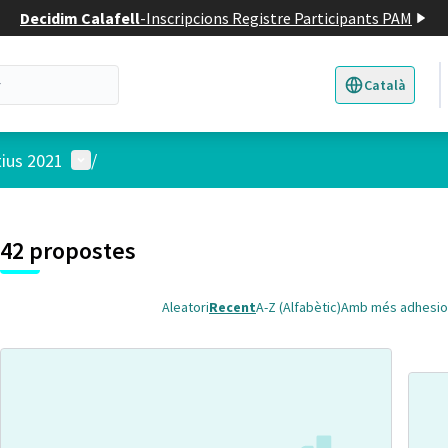
Decidim Calafell
-
Inscripcions Registre Participants PAM
Català
Triar la llengua
E
Menú d'usuari
tius 2021
/
 el mapa
t element és un mapa que presenta els components d'aquesta pàgina
7
42 propostes
Aleatori
Recent
A-Z (Alfabètic)
Amb més adhesio