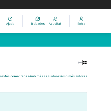
legir el idioma
Ajuda
Trobades
Activitat
Entra
Leaflet
|
©
HERE maps
 com a punts al mapa. L'element es pot fer servir amb un lector 
ns
Més comentades
Amb més seguidores
Amb més autores