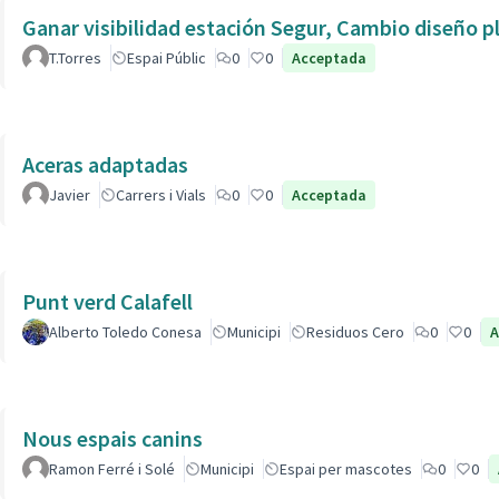
Ganar visibilidad estación Segur, Cambio diseño p
T.Torres
Espai Públic
0
0
Acceptada
Aceras adaptadas
Javier
Carrers i Vials
0
0
Acceptada
Punt verd Calafell
Alberto Toledo Conesa
Municipi
Residuos Cero
0
0
A
Nous espais canins
Ramon Ferré i Solé
Municipi
Espai per mascotes
0
0