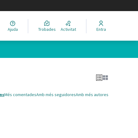
legir el idioma
Ajuda
Trobades
Activitat
Entra
Leaflet
|
©
HERE maps
 com a punts al mapa. L'element es pot fer servir amb un lector 
ns
Més comentades
Amb més seguidores
Amb més autores