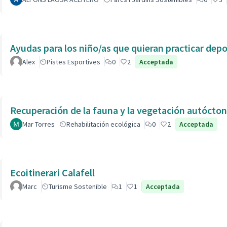
Ayudas para los niño/as que quieran practicar dep
Alex
Pistes Esportives
0
2
Acceptada
Recuperación de la fauna y la vegetación autóctona
Mar Torres
Rehabilitación ecológica
0
2
Acceptada
Ecoitinerari Calafell
Marc
Turisme Sostenible
1
1
Acceptada