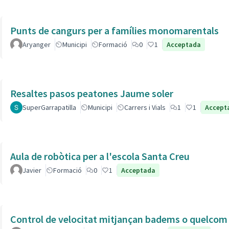
Punts de cangurs per a famílies monomarentals
Aryanger
Municipi
Formació
0
1
Acceptada
Resaltes pasos peatones Jaume soler
SuperGarrapatilla
Municipi
Carrers i Vials
1
1
Accept
Aula de robòtica per a l'escola Santa Creu
Javier
Formació
0
1
Acceptada
Control de velocitat mitjançan badems o quelcom e