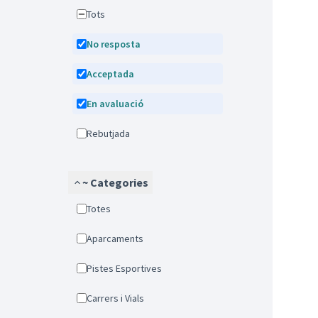
Tots
No resposta
Acceptada
En avaluació
Rebutjada
~ Categories
Totes
Aparcaments
Pistes Esportives
Carrers i Vials