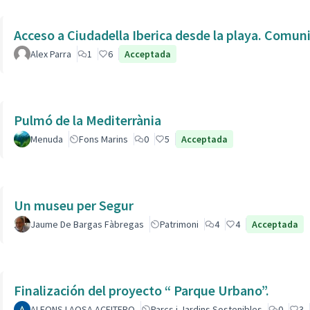
Acceso a Ciudadella Iberica desde la playa. Comun
Alex Parra
1
6
Acceptada
Pulmó de la Mediterrània
Menuda
Fons Marins
0
5
Acceptada
Un museu per Segur
Jaume De Bargas Fàbregas
Patrimoni
4
4
Acceptada
Finalización del proyecto “ Parque Urbano”.
ALFONS LAOSA ACEITERO
Parcs i Jardins Sostenibles
0
3