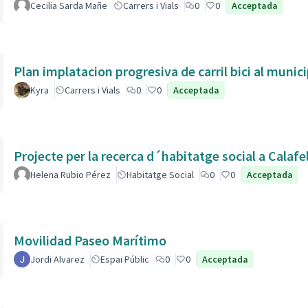
Cecilia Sarda Mañe
Carrers i Vials
0
0
Acceptada
Plan implatacion progresiva de carril bici al munic
Kyra
Carrers i Vials
0
0
Acceptada
Projecte per la recerca d´habitatge social a Calafe
Helena Rubio Pérez
Habitatge Social
0
0
Acceptada
Movilidad Paseo Marítimo
Jordi Alvarez
Espai Públic
0
0
Acceptada