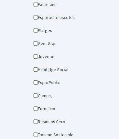
Patrimoni
Espai per mascotes
Platges
Gent Gran
Joventut
Habitatge Social
Espai Públic
Comerç
Formació
Residuos Cero
Turisme Sostenible