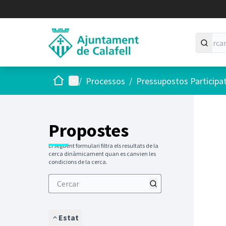
Inici
Menú principal
/
Processos
/
Pressupostos Participa
Saltar
El següen
+
−
Propostes
El següent formulari filtra els resultats de la
cerca dinàmicament quan es canvien les
condicions de la cerca.
Estat