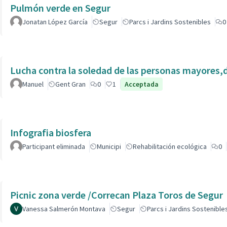
Pulmón verde en Segur
Jonatan López García
Segur
Parcs i Jardins Sostenibles
0
Lucha contra la soledad de las personas mayores,
Manuel
Gent Gran
0
1
Acceptada
Infografia biosfera
Participant eliminada
Municipi
Rehabilitación ecológica
0
Picnic zona verde /Correcan Plaza Toros de Segur
Vanessa Salmerón Montava
Segur
Parcs i Jardins Sostenible