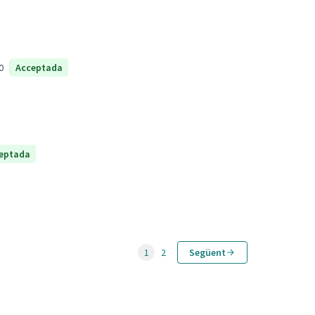
0
Acceptada
eptada
1
2
Següent