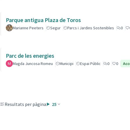
Parque antigua Plaza de Toros
Marianne Peeters
Segur
Parcs i Jardins Sostenibles
0
Parc de les energies
Magda Juncosa Romeu
Municipi
Espai Públic
0
0
Acc
Resultats per pàgina:
25