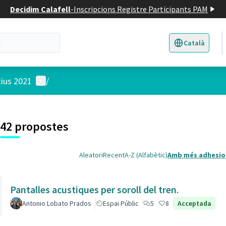
Decidim Calafell
-
Inscripcions Registre Participants PAM
Català
Triar la llengua
E
Menú d'usuari
tius 2021
/
 el mapa
4
t element és un mapa que presenta els components d'aquesta pàgina
42 propostes
Aleatori
Recent
A-Z (Alfabètic)
Amb més adhesio
Pantalles acustiques per soroll del tren.
Antonio Lobato Prados
Espai Públic
5
8
Acceptada