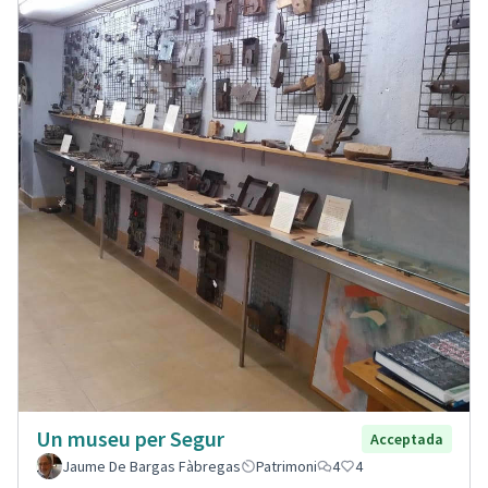
Un museu per Segur
Acceptada
Jaume De Bargas Fàbregas
Patrimoni
4
4