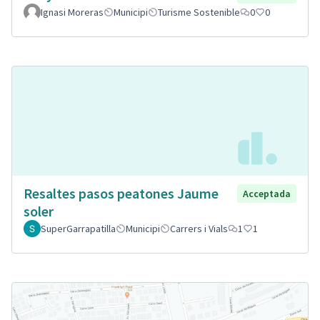
Ignasi Moreras
Municipi
Turisme Sostenible
0
0
Resaltes pasos peatones Jaume
Acceptada
soler
SuperGarrapatilla
Municipi
Carrers i Vials
1
1