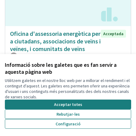
Oficina d'assessoria energètica per
Acceptada
a ciutadans, associacions de veïns i
veïnes, i comunitats de veïns
Isabel Bou Bayona
Municipi
Energia Renovable
0
0
Informació sobre les galetes que es fan servir a
aquesta pàgina web
Utilitzem galetes en el nostre lloc web per a millorar el rendiment i el
contingut d'aquest. Les galetes ens permeten oferir una experiència
d'usuari i uns continguts més personalitzats des dels nostres canals
de xarxes socials.
Acceptar totes
Rebutjar-les
Configuració
Carril para bicicletas no elèctrico
Acceptada