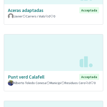
Aceras adaptadas
Acceptada
Javier
Carrers i Vials
0
0
Punt verd Calafell
Acceptada
Alberto Toledo Conesa
Municipi
Residuos Cero
0
0