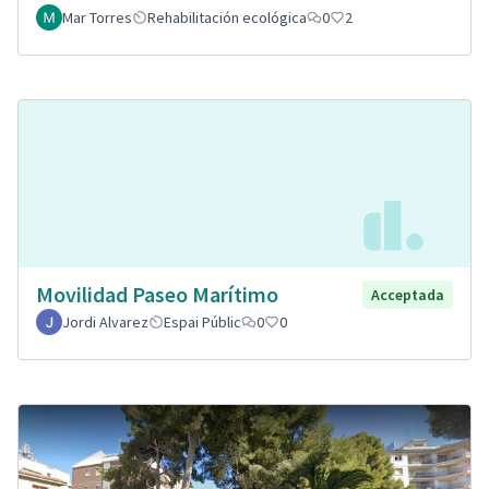
Mar Torres
Rehabilitación ecológica
0
2
Movilidad Paseo Marítimo
Acceptada
Jordi Alvarez
Espai Públic
0
0