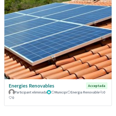
Energies Renovables
Acceptada
Participant eliminada
Administrador
Municipi
Energia Renovable
0
0