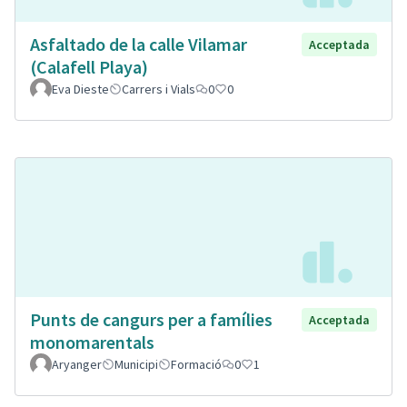
Asfaltado de la calle Vilamar
Acceptada
(Calafell Playa)
Eva Dieste
Carrers i Vials
0
0
Punts de cangurs per a famílies
Acceptada
monomarentals
Aryanger
Municipi
Formació
0
1