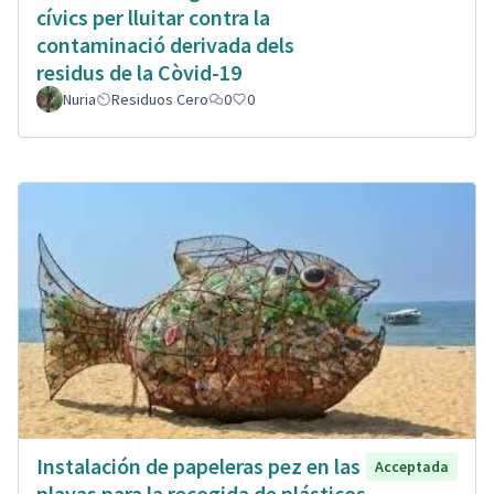
cívics per lluitar contra la
contaminació derivada dels
residus de la Còvid-19
Nuria
Residuos Cero
0
0
Instalación de papeleras pez en las
Acceptada
playas para la recogida de plásticos