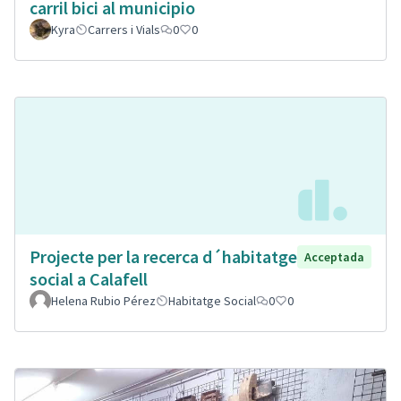
carril bici al municipio
Kyra
Carrers i Vials
0
0
Projecte per la recerca d´habitatge
Acceptada
social a Calafell
Helena Rubio Pérez
Habitatge Social
0
0