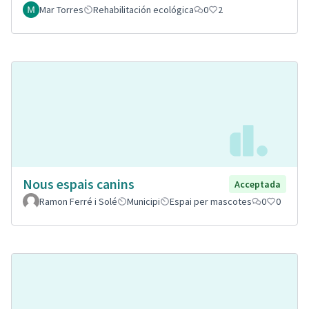
Mar Torres
Rehabilitación ecológica
0
2
Nous espais canins
Acceptada
Ramon Ferré i Solé
Municipi
Espai per mascotes
0
0