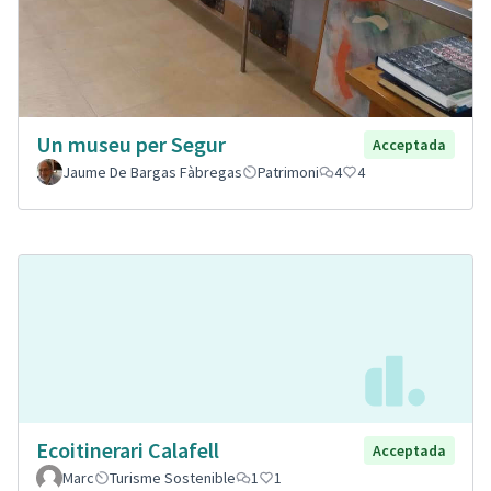
Un museu per Segur
Acceptada
Jaume De Bargas Fàbregas
Patrimoni
4
4
Ecoitinerari Calafell
Acceptada
Marc
Turisme Sostenible
1
1