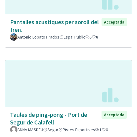
Pantalles acustiques per soroll del
Acceptada
tren.
Antonio Lobato Prados
Espai Públic
5
8
Taules de ping-pong - Port de
Acceptada
Segur de Calafell
ANNA MASDEU
Segur
Pistes Esportives
1
0