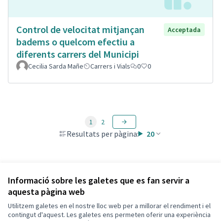
Control de velocitat mitjançan
Acceptada
badems o quelcom efectiu a
diferents carrers del Municipi
Cecilia Sarda Mañe
Carrers i Vials
0
0
1
2
Resultats per pàgina:
20
Veure totes les propostes retirades
Informació sobre les galetes que es fan servir a
aquesta pàgina web
Utilitzem galetes en el nostre lloc web per a millorar el rendiment i el
Termes i condicions d'ús
contingut d'aquest. Les galetes ens permeten oferir una experiència
Configuració de les galetes