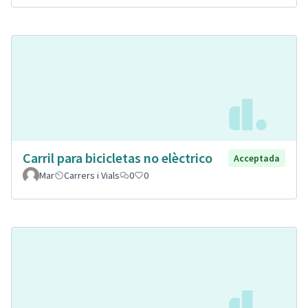
Carril para bicicletas no elèctrico
Acceptada
Mar
Carrers i Vials
0
0