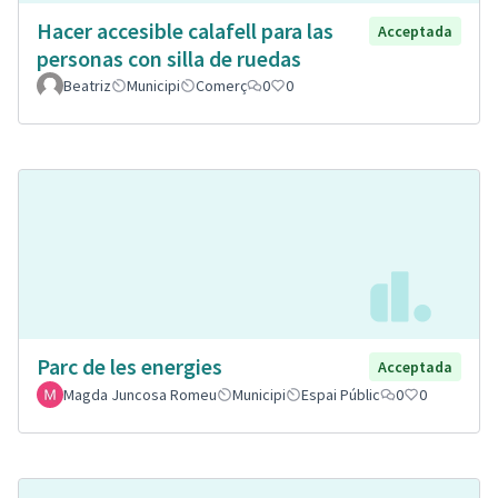
Hacer accesible calafell para las
Acceptada
personas con silla de ruedas
Beatriz
Municipi
Comerç
0
0
Parc de les energies
Acceptada
Magda Juncosa Romeu
Municipi
Espai Públic
0
0