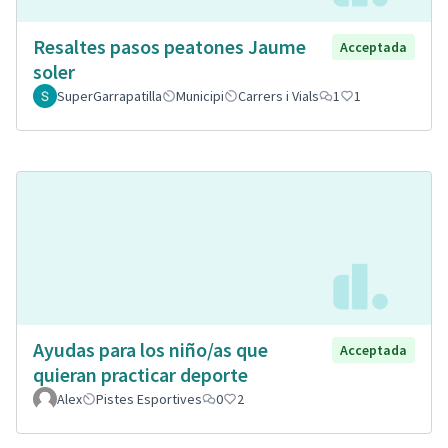
Resaltes pasos peatones Jaume
Acceptada
soler
SuperGarrapatilla
Municipi
Carrers i Vials
1
1
Ayudas para los niño/as que
Acceptada
quieran practicar deporte
Alex
Pistes Esportives
0
2