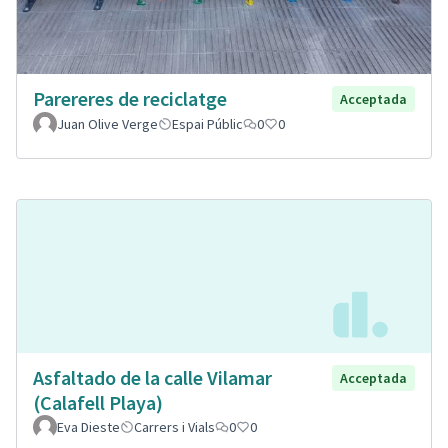
Parereres de reciclatge
Acceptada
Juan Olive Verge
Espai Públic
0
0
Asfaltado de la calle Vilamar
Acceptada
(Calafell Playa)
Eva Dieste
Carrers i Vials
0
0