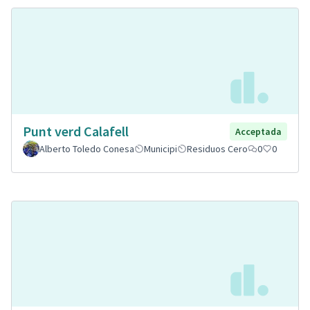
Punt verd Calafell
Acceptada
Alberto Toledo Conesa
Municipi
Residuos Cero
0
0