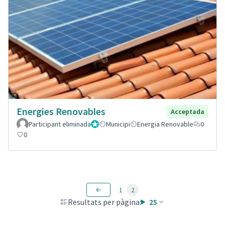
Energies Renovables
Acceptada
Participant eliminada
Administrador
Municipi
Energia Renovable
0
0
1
2
Resultats per pàgina:
25