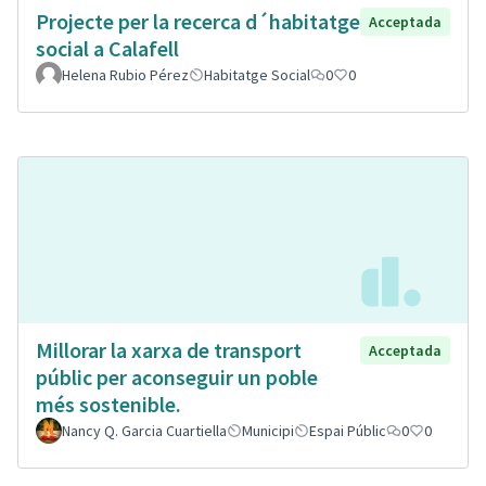
Projecte per la recerca d´habitatge
Acceptada
social a Calafell
Helena Rubio Pérez
Habitatge Social
0
0
Millorar la xarxa de transport
Acceptada
públic per aconseguir un poble
més sostenible.
Nancy Q. Garcia Cuartiella
Municipi
Espai Públic
0
0