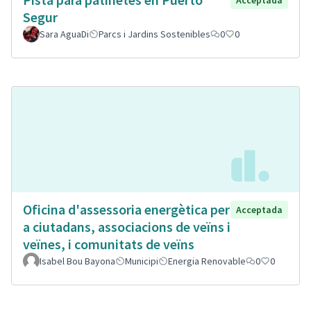
Segur
Sara AguaDi
Parcs i Jardins Sostenibles
0
0
Oficina d'assessoria energètica per
Acceptada
a ciutadans, associacions de veïns i
veïnes, i comunitats de veïns
Isabel Bou Bayona
Municipi
Energia Renovable
0
0