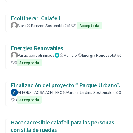
Ecoitinerari Calafell
Marc
Turisme Sostenible
1
1
Acceptada
Energies Renovables
Participant eliminada
Administrador
Municipi
Energia Renovable
0
0
Acceptada
Finalización del proyecto “ Parque Urbano”.
ALFONS LAOSA ACEITERO
Parcs i Jardins Sostenibles
0
3
Acceptada
Hacer accesible calafell para las personas
con silla de ruedas