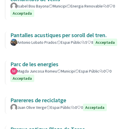
Isabel Bou Bayona
Municipi
Energia Renovable
0
0
Acceptada
Pantalles acustiques per soroll del tren.
Antonio Lobato Prados
Espai Públic
5
8
Acceptada
Parc de les energies
Magda Juncosa Romeu
Municipi
Espai Públic
0
0
Acceptada
Parereres de reciclatge
Juan Olive Verge
Espai Públic
0
0
Acceptada