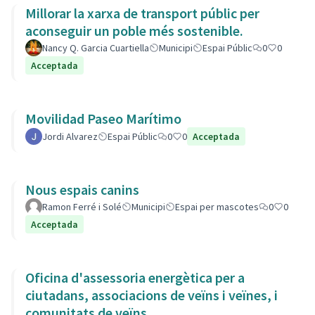
Millorar la xarxa de transport públic per
aconseguir un poble més sostenible.
Nancy Q. Garcia Cuartiella
Municipi
Espai Públic
0
0
Acceptada
Movilidad Paseo Marítimo
Jordi Alvarez
Espai Públic
0
0
Acceptada
Nous espais canins
Ramon Ferré i Solé
Municipi
Espai per mascotes
0
0
Acceptada
Oficina d'assessoria energètica per a
ciutadans, associacions de veïns i veïnes, i
comunitats de veïns