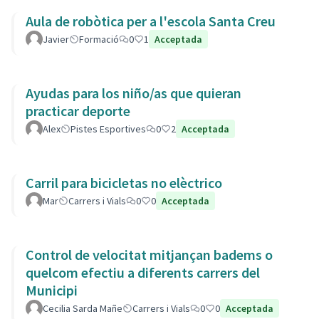
Aula de robòtica per a l'escola Santa Creu
Javier
Formació
0
1
Acceptada
Ayudas para los niño/as que quieran
practicar deporte
Alex
Pistes Esportives
0
2
Acceptada
Carril para bicicletas no elèctrico
Mar
Carrers i Vials
0
0
Acceptada
Control de velocitat mitjançan badems o
quelcom efectiu a diferents carrers del
Municipi
Cecilia Sarda Mañe
Carrers i Vials
0
0
Acceptada