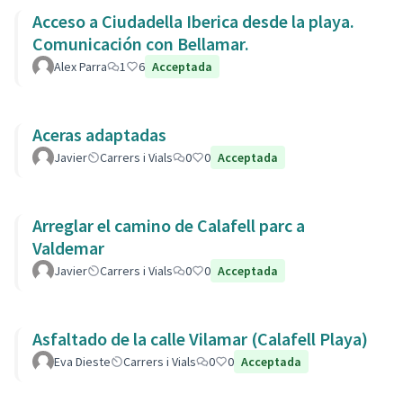
Acceso a Ciudadella Iberica desde la playa.
Comunicación con Bellamar.
Alex Parra
1
6
Acceptada
Aceras adaptadas
Javier
Carrers i Vials
0
0
Acceptada
Arreglar el camino de Calafell parc a
Valdemar
Javier
Carrers i Vials
0
0
Acceptada
Asfaltado de la calle Vilamar (Calafell Playa)
Eva Dieste
Carrers i Vials
0
0
Acceptada