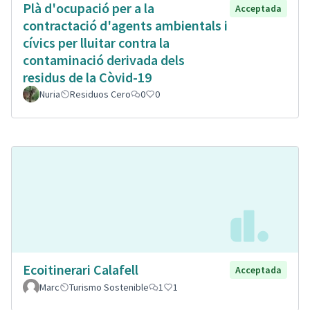
Plà d'ocupació per a la
Acceptada
contractació d'agents ambientals i
cívics per lluitar contra la
contaminació derivada dels
residus de la Còvid-19
Nuria
Residuos Cero
0
0
Ecoitinerari Calafell
Acceptada
Marc
Turismo Sostenible
1
1