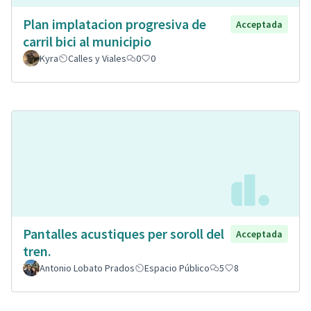
Plan implatacion progresiva de
Acceptada
carril bici al municipio
Kyra
Calles y Viales
0
0
Pantalles acustiques per soroll del
Acceptada
tren.
Antonio Lobato Prados
Espacio Público
5
8