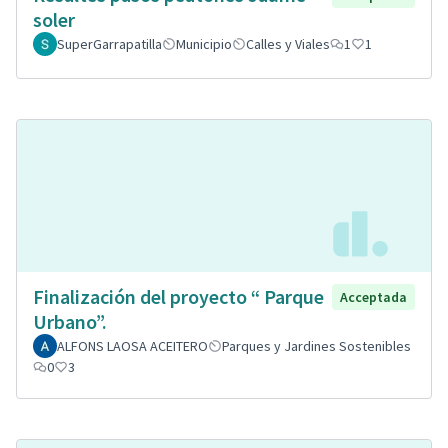
soler
SuperGarrapatilla
Municipio
Calles y Viales
1
1
Finalización del proyecto “ Parque
Acceptada
Urbano”.
ALFONS LAOSA ACEITERO
Parques y Jardines Sostenibles
0
3