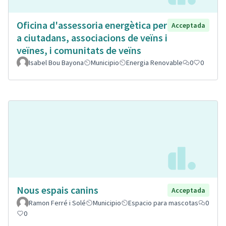
Oficina d'assessoria energètica per
Acceptada
a ciutadans, associacions de veïns i
veïnes, i comunitats de veïns
Isabel Bou Bayona
Municipio
Energia Renovable
0
0
Nous espais canins
Acceptada
Ramon Ferré i Solé
Municipio
Espacio para mascotas
0
0