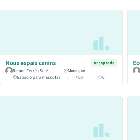
Nous espais canins
Ec
Acceptada
Ramon Ferré i Solé
Municipio
Espacio para mascotas
0
0