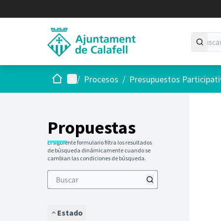
Inicio
Menú principal
/
Procesos
/
Presupuestos Participat
Saltar
El siguie
+
−
Propuestas
El siguiente formulario filtra los resultados
de búsqueda dinámicamente cuando se
cambian las condiciones de búsqueda.
Estado