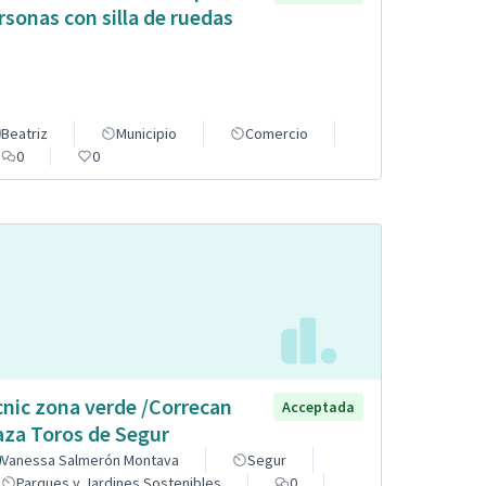
rsonas con silla de ruedas
Beatriz
Municipio
Comercio
0
0
cnic zona verde /Correcan
Acceptada
aza Toros de Segur
Vanessa Salmerón Montava
Segur
Parques y Jardines Sostenibles
0