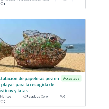
1
stalación de papeleras pez en
Acceptada
s playas para la recogida de
ásticos y latas
Montse
Residuos Cero
0
0