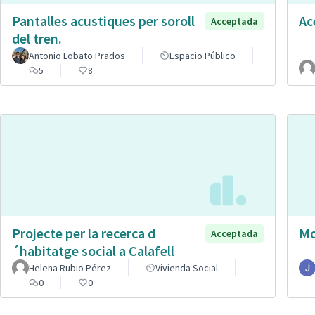
Pantalles acustiques per soroll
Ac
Acceptada
del tren.
Antonio Lobato Prados
Espacio Público
5
8
Projecte per la recerca d
Mo
Acceptada
´habitatge social a Calafell
Helena Rubio Pérez
Vivienda Social
0
0