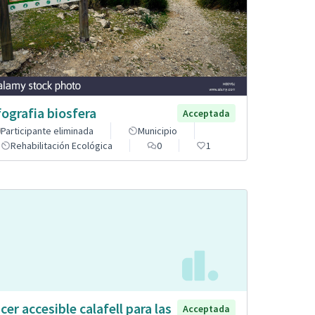
fografia biosfera
Acceptada
Participante eliminada
Municipio
Rehabilitación Ecológica
0
1
cer accesible calafell para las
Acceptada