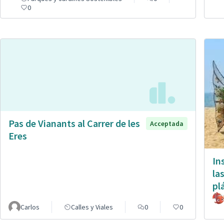
0
Pas de Vianants al Carrer de les
Acceptada
Eres
In
la
pl
Carlos
Calles y Viales
0
0