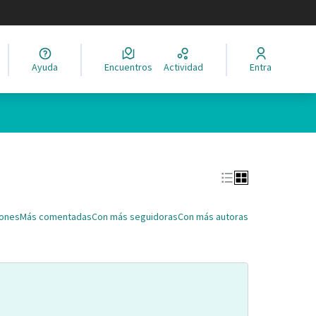
legir el idioma
Ayuda
Encuentros
Actividad
Entra
Leaflet
|
©
HERE maps
ina como puntos en el mapa. El elemento se puede utilizar con un 
iones
Más comentadas
Con más seguidoras
Con más autoras