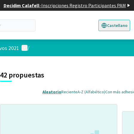
Decidim Calafell
-
Inscripciones Registro Participantes PAM
Castellano
Triar la llengua
E
Menú de usuario
ivos 2021
/
 el mapa
nte elemento es un mapa que presenta los componentes de esta pág
7
42 propuestas
Aleatorio
Reciente
A-Z (Alfabético)
Con más adhes