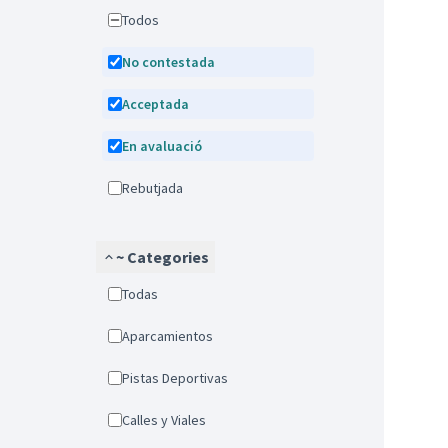
Todos
No contestada
Acceptada
En avaluació
Rebutjada
~ Categories
Todas
Aparcamientos
Pistas Deportivas
Calles y Viales