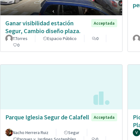
pe
Ganar visibilidad estación
Acceptada
Segur, Cambio diseño plaza.
T.Torres
Espacio Público
0
0
Parque Iglesia Segur de Calafell
Pi
Acceptada
Pl
Nacho Herrera Ruiz
Segur
Parques y Jardines Sostenibles
0