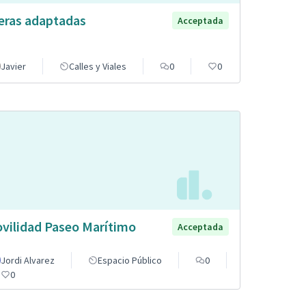
eras adaptadas
Acceptada
Javier
Calles y Viales
0
0
vilidad Paseo Marítimo
Acceptada
Jordi Alvarez
Espacio Público
0
0