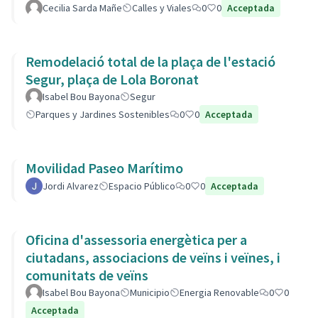
Cecilia Sarda Mañe
Calles y Viales
0
0
Acceptada
Remodelació total de la plaça de l'estació
Segur, plaça de Lola Boronat
Isabel Bou Bayona
Segur
Parques y Jardines Sostenibles
0
0
Acceptada
Movilidad Paseo Marítimo
Jordi Alvarez
Espacio Público
0
0
Acceptada
Oficina d'assessoria energètica per a
ciutadans, associacions de veïns i veïnes, i
comunitats de veïns
Isabel Bou Bayona
Municipio
Energia Renovable
0
0
Acceptada