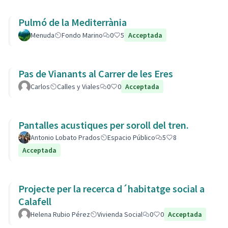
Pulmó de la Mediterrània
Menuda
Fondo Marino
0
5
Acceptada
Pas de Vianants al Carrer de les Eres
Carlos
Calles y Viales
0
0
Acceptada
Pantalles acustiques per soroll del tren.
Antonio Lobato Prados
Espacio Público
5
8
Acceptada
Projecte per la recerca d´habitatge social a
Calafell
Helena Rubio Pérez
Vivienda Social
0
0
Acceptada