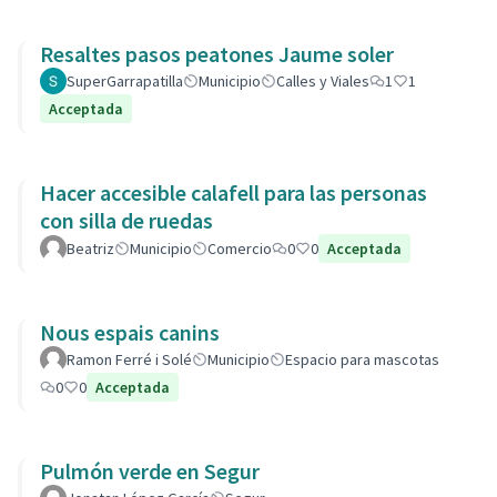
Resaltes pasos peatones Jaume soler
SuperGarrapatilla
Municipio
Calles y Viales
1
1
Acceptada
Hacer accesible calafell para las personas
con silla de ruedas
Beatriz
Municipio
Comercio
0
0
Acceptada
Nous espais canins
Ramon Ferré i Solé
Municipio
Espacio para mascotas
0
0
Acceptada
Pulmón verde en Segur