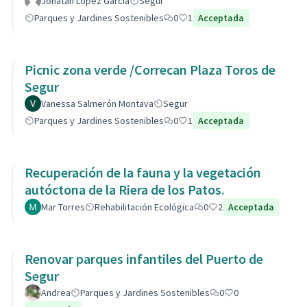
Jonatan López García
Segur
Parques y Jardines Sostenibles
0
1
Acceptada
Picnic zona verde /Correcan Plaza Toros de
Segur
Vanessa Salmerón Montava
Segur
Parques y Jardines Sostenibles
0
1
Acceptada
Recuperación de la fauna y la vegetación
autóctona de la Riera de los Patos.
Mar Torres
Rehabilitación Ecológica
0
2
Acceptada
Renovar parques infantiles del Puerto de
Segur
Andrea
Parques y Jardines Sostenibles
0
0