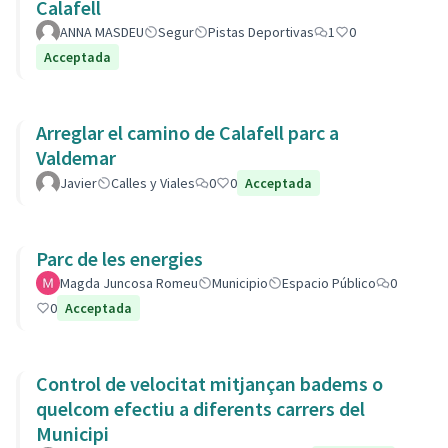
Calafell
ANNA MASDEU
Segur
Pistas Deportivas
1
0
Acceptada
Arreglar el camino de Calafell parc a
Valdemar
Javier
Calles y Viales
0
0
Acceptada
Parc de les energies
Magda Juncosa Romeu
Municipio
Espacio Público
0
0
Acceptada
Control de velocitat mitjançan badems o
quelcom efectiu a diferents carrers del
Municipi