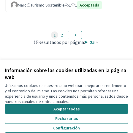
Marc
Turismo Sostenible
1
1
Acceptada
1
2
Resultados por página:
25
Ver todas las propuestas retiradas
Información sobre las cookies utilizadas en la página
web
Utilizamos cookies en nuestro sitio web para mejorar el rendimiento
Términos y condiciones de uso
y el contenido del mismo. Las cookies nos permiten ofrecer una
Configuración de cookies
experiencia de usuario y unos contenidos más personalizados desde
Decidim Calafell en X
Decidim Calafell en Facebook
Decidim Calafell en YouTube
Decidim Calafell en GitHub
nuestros canales de redes sociales.
(Enlace externo)
(Enlace externo)
(Enlace externo)
(Enlace externo)
Aceptar todas
Rechazarlas
Con licenci
(Enlace exte
Configuración
(Enlace externo)
Web creada con
software libre
.