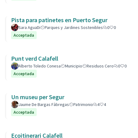
Pista para patinetes en Puerto Segur
Sara AguaDi
Parques y Jardines Sostenibles
0
0
Acceptada
Punt verd Calafell
Alberto Toledo Conesa
Municipio
Residuos Cero
0
0
Acceptada
Un museu per Segur
Jaume De Bargas Fàbregas
Patrimonio
4
4
Acceptada
Ecoitinerari Calafell