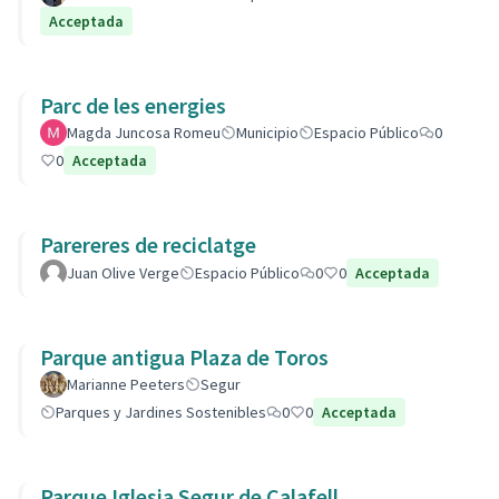
Acceptada
Parc de les energies
Magda Juncosa Romeu
Municipio
Espacio Público
0
0
Acceptada
Parereres de reciclatge
Juan Olive Verge
Espacio Público
0
0
Acceptada
Parque antigua Plaza de Toros
Marianne Peeters
Segur
Parques y Jardines Sostenibles
0
0
Acceptada
Parque Iglesia Segur de Calafell