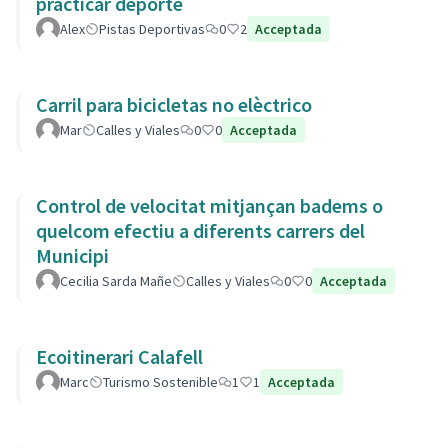
practicar deporte
Alex
Pistas Deportivas
0
2
Acceptada
Carril para bicicletas no elèctrico
Mar
Calles y Viales
0
0
Acceptada
Control de velocitat mitjançan badems o
quelcom efectiu a diferents carrers del
Municipi
Cecilia Sarda Mañe
Calles y Viales
0
0
Acceptada
Ecoitinerari Calafell
Marc
Turismo Sostenible
1
1
Acceptada