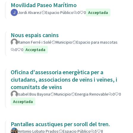
Movilidad Paseo Marítimo
Jordi Alvarez
Espacio Público
0
0
Acceptada
Nous espais canins
Ramon Ferré i Solé
Municipio
Espacio para mascotas
0
0
Acceptada
Oficina d'assessoria energètica per a
ciutadans, associacions de veïns i veïnes, i
comunitats de veïns
Isabel Bou Bayona
Municipio
Energia Renovable
0
0
Acceptada
Pantalles acustiques per soroll del tren.
Antonio Lobato Prados
Espacio Público
5
8