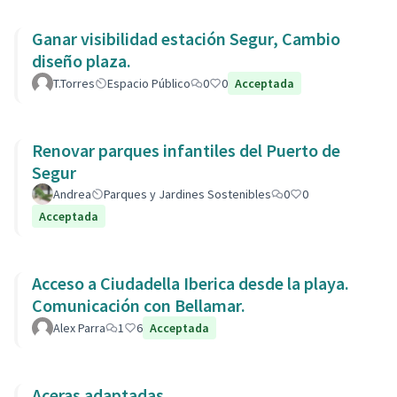
Ganar visibilidad estación Segur, Cambio
diseño plaza.
T.Torres
Espacio Público
0
0
Acceptada
Renovar parques infantiles del Puerto de
Segur
Andrea
Parques y Jardines Sostenibles
0
0
Acceptada
Acceso a Ciudadella Iberica desde la playa.
Comunicación con Bellamar.
Alex Parra
1
6
Acceptada
Aceras adaptadas