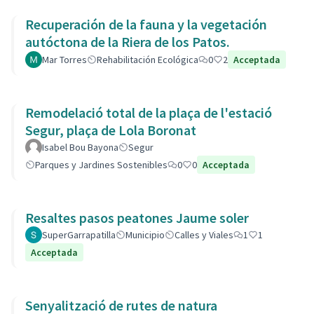
Recuperación de la fauna y la vegetación
autóctona de la Riera de los Patos.
Mar Torres
Rehabilitación Ecológica
0
2
Acceptada
Remodelació total de la plaça de l'estació
Segur, plaça de Lola Boronat
Isabel Bou Bayona
Segur
Parques y Jardines Sostenibles
0
0
Acceptada
Resaltes pasos peatones Jaume soler
SuperGarrapatilla
Municipio
Calles y Viales
1
1
Acceptada
Senyalització de rutes de natura