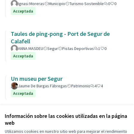
Ignasi Moreras
Municipio
Turismo Sostenible
0
0
Acceptada
Taules de ping-pong - Port de Segur de
Calafell
ANNA MASDEU
Segur
Pistas Deportivas
1
0
Acceptada
Un museu per Segur
Jaume De Bargas Fàbregas
Patrimonio
4
4
Acceptada
Ver todas las propuestas retiradas
Información sobre las cookies utilizadas en la página
web
Utilizamos cookies en nuestro sitio web para mejorar el rendimiento
Términos y condiciones de uso