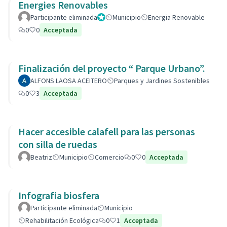
Energies Renovables
Participante eliminada
Administrador
Municipio
Energia Renovable
0
0
Acceptada
Finalización del proyecto “ Parque Urbano”.
ALFONS LAOSA ACEITERO
Parques y Jardines Sostenibles
0
3
Acceptada
Hacer accesible calafell para las personas
con silla de ruedas
Beatriz
Municipio
Comercio
0
0
Acceptada
Infografia biosfera
Participante eliminada
Municipio
Rehabilitación Ecológica
0
1
Acceptada