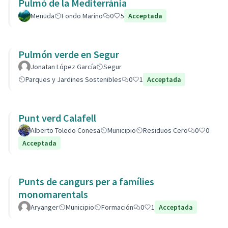
Pulmó de la Mediterrània
Menuda
Fondo Marino
0
5
Acceptada
Pulmón verde en Segur
Jonatan López García
Segur
Parques y Jardines Sostenibles
0
1
Acceptada
Punt verd Calafell
Alberto Toledo Conesa
Municipio
Residuos Cero
0
0
Acceptada
Punts de cangurs per a famílies
monomarentals
Aryanger
Municipio
Formación
0
1
Acceptada