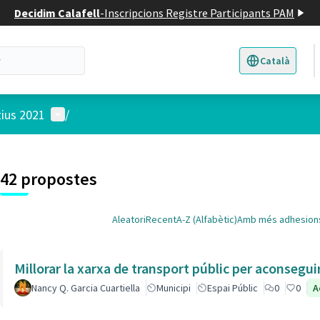
Decidim Calafell
-
Inscripcions Registre Participants PAM
Català
Triar la llengua
E
Menú d'usuari
tius 2021
/
 el mapa
3
t element és un mapa que presenta els components d'aquesta pàgina
42 propostes
Aleatori
Recent
A-Z (Alfabètic)
Amb més adhesion
Millorar la xarxa de transport públic per aconsegu
Nancy Q. Garcia Cuartiella
Municipi
Espai Públic
0
0
A