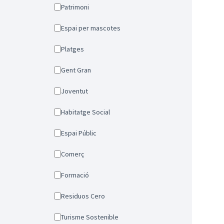
Patrimoni
Espai per mascotes
Platges
Gent Gran
Joventut
Habitatge Social
Espai Públic
Comerç
Formació
Residuos Cero
Turisme Sostenible