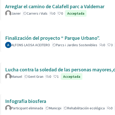
Arreglar el camino de Calafell parc a Valdemar
Javier
Carrers i Vials
0
0
Acceptada
Finalización del proyecto “ Parque Urbano”.
ALFONS LAOSA ACEITERO
Parcs i Jardins Sostenibles
0
3
Lucha contra la soledad de las personas mayores,
Manuel
Gent Gran
0
1
Acceptada
Infografia biosfera
Participant eliminada
Municipi
Rehabilitación ecológica
0