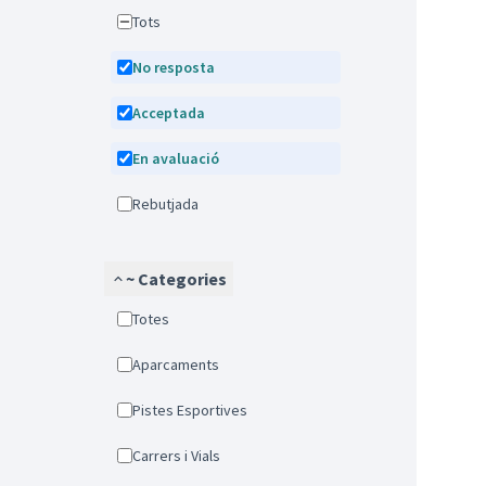
Tots
No resposta
Acceptada
En avaluació
Rebutjada
~ Categories
Totes
Aparcaments
Pistes Esportives
Carrers i Vials