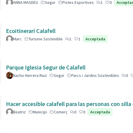
ANNA MASDEU
Segur
Pistes Esportives
1
0
Accepta
Ecoitinerari Calafell
Marc
Turisme Sostenible
1
1
Acceptada
Parque Iglesia Segur de Calafell
Nacho Herrera Ruiz
Segur
Parcs i Jardins Sostenibles
0
Hacer accesible calafell para las personas con silla
Beatriz
Municipi
Comerç
0
0
Acceptada