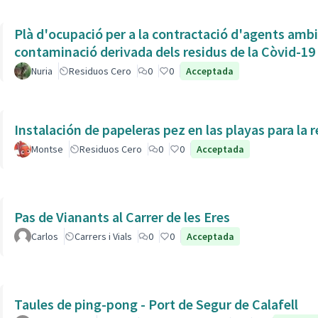
Plà d'ocupació per a la contractació d'agents ambien
contaminació derivada dels residus de la Còvid-19
Nuria
Residuos Cero
0
0
Acceptada
Instalación de papeleras pez en las playas para la r
Montse
Residuos Cero
0
0
Acceptada
Pas de Vianants al Carrer de les Eres
Carlos
Carrers i Vials
0
0
Acceptada
Taules de ping-pong - Port de Segur de Calafell