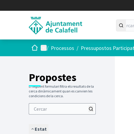
Inici
Menú principal
/
Processos
/
Pressupostos Participa
Saltar
El següen
+
−
Propostes
El següent formulari filtra els resultats de la
cerca dinàmicament quan es canvien les
condicions de la cerca.
Estat