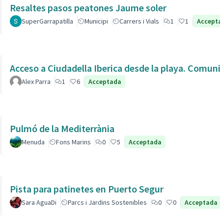
Resaltes pasos peatones Jaume soler
SuperGarrapatilla
Municipi
Carrers i Vials
1
1
Accept
Acceso a Ciudadella Iberica desde la playa. Comun
Alex Parra
1
6
Acceptada
Pulmó de la Mediterrània
Menuda
Fons Marins
0
5
Acceptada
Pista para patinetes en Puerto Segur
Sara AguaDi
Parcs i Jardins Sostenibles
0
0
Acceptada