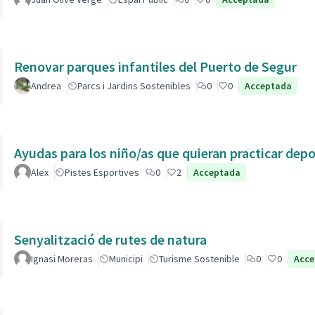
Renovar parques infantiles del Puerto de Segur
Andrea
Parcs i Jardins Sostenibles
0
0
Acceptada
Ayudas para los niño/as que quieran practicar dep
Alex
Pistes Esportives
0
2
Acceptada
Senyalització de rutes de natura
Ignasi Moreras
Municipi
Turisme Sostenible
0
0
Acce