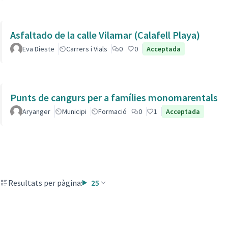
Asfaltado de la calle Vilamar (Calafell Playa)
Eva Dieste
Carrers i Vials
0
0
Acceptada
Punts de cangurs per a famílies monomarentals
Aryanger
Municipi
Formació
0
1
Acceptada
Resultats per pàgina:
25