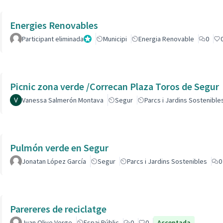
Energies Renovables
Participant eliminada
Administrador
Municipi
Energia Renovable
0
Picnic zona verde /Correcan Plaza Toros de Segur
Vanessa Salmerón Montava
Segur
Parcs i Jardins Sostenible
Pulmón verde en Segur
Jonatan López García
Segur
Parcs i Jardins Sostenibles
0
Parereres de reciclatge
Juan Olive Verge
Espai Públic
0
0
Acceptada