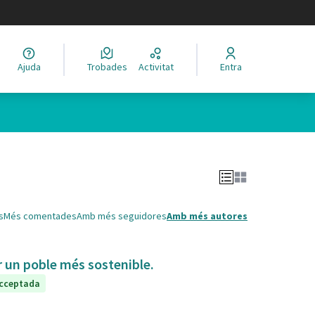
legir el idioma
Ajuda
Trobades
Activitat
Entra
Leaflet
|
©
HERE maps
 com a punts al mapa. L'element es pot fer servir amb un lector 
s
Més comentades
Amb més seguidores
Amb més autores
ir un poble més sostenible.
cceptada