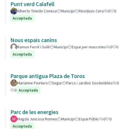
Punt verd Calafell
Alberto Toledo Conesa
Municipi
Residuos Cero
0
0
Acceptada
Nous espais canins
Ramon Ferré i Solé
Municipi
Espai per mascotes
0
0
Acceptada
Parque antigua Plaza de Toros
Marianne Peeters
Segur
Parcs i Jardins Sostenibles
0
0
Acceptada
Parc de les energies
Magda Juncosa Romeu
Municipi
Espai Públic
0
0
Acceptada