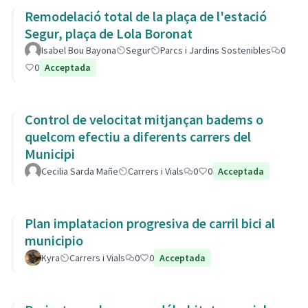
Remodelació total de la plaça de l'estació
Segur, plaça de Lola Boronat
Isabel Bou Bayona
Segur
Parcs i Jardins Sostenibles
0
0
Acceptada
Control de velocitat mitjançan badems o
quelcom efectiu a diferents carrers del
Municipi
Cecilia Sarda Mañe
Carrers i Vials
0
0
Acceptada
Plan implatacion progresiva de carril bici al
municipio
Kyra
Carrers i Vials
0
0
Acceptada