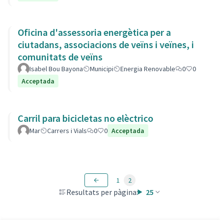
Oficina d'assessoria energètica per a
ciutadans, associacions de veïns i veïnes, i
comunitats de veïns
Isabel Bou Bayona
Municipi
Energia Renovable
0
0
Acceptada
Carril para bicicletas no elèctrico
Mar
Carrers i Vials
0
0
Acceptada
1
2
Resultats per pàgina:
25