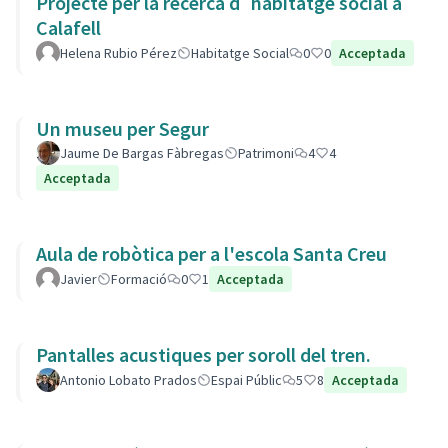
Projecte per la recerca d´habitatge social a
Calafell
Helena Rubio Pérez
Habitatge Social
0
0
Acceptada
Un museu per Segur
Jaume De Bargas Fàbregas
Patrimoni
4
4
Acceptada
Aula de robòtica per a l'escola Santa Creu
Javier
Formació
0
1
Acceptada
Pantalles acustiques per soroll del tren.
Antonio Lobato Prados
Espai Públic
5
8
Acceptada