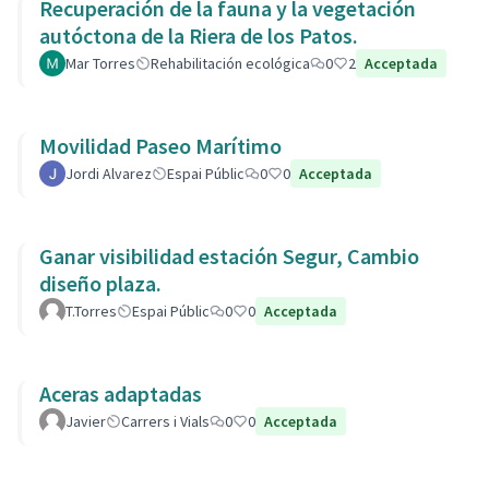
Recuperación de la fauna y la vegetación
autóctona de la Riera de los Patos.
Mar Torres
Rehabilitación ecológica
0
2
Acceptada
Movilidad Paseo Marítimo
Jordi Alvarez
Espai Públic
0
0
Acceptada
Ganar visibilidad estación Segur, Cambio
diseño plaza.
T.Torres
Espai Públic
0
0
Acceptada
Aceras adaptadas
Javier
Carrers i Vials
0
0
Acceptada