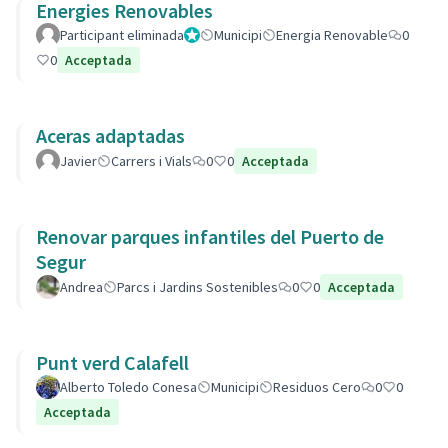
Energies Renovables
Participant eliminada
Administrador
Municipi
Energia Renovable
0
0
Acceptada
Aceras adaptadas
Javier
Carrers i Vials
0
0
Acceptada
Renovar parques infantiles del Puerto de
Segur
Andrea
Parcs i Jardins Sostenibles
0
0
Acceptada
Punt verd Calafell
Alberto Toledo Conesa
Municipi
Residuos Cero
0
0
Acceptada