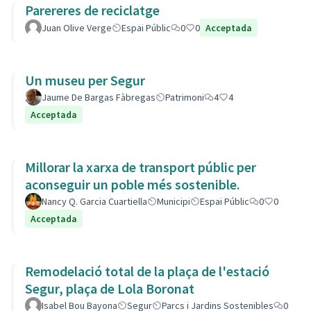
Parereres de reciclatge
Juan Olive Verge
Espai Públic
0
0
Acceptada
Un museu per Segur
Jaume De Bargas Fàbregas
Patrimoni
4
4
Acceptada
Millorar la xarxa de transport públic per
aconseguir un poble més sostenible.
Nancy Q. Garcia Cuartiella
Municipi
Espai Públic
0
0
Acceptada
Remodelació total de la plaça de l'estació
Segur, plaça de Lola Boronat
Isabel Bou Bayona
Segur
Parcs i Jardins Sostenibles
0