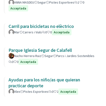
ANNA MASDEU
Segur
Pistes Esportives
1
0
Acceptada
Carril para bicicletas no elèctrico
Mar
Carrers i Vials
0
0
Acceptada
Parque Iglesia Segur de Calafell
Nacho Herrera Ruiz
Segur
Parcs i Jardins Sostenibles
0
0
Acceptada
Ayudas para los niño/as que quieran
practicar deporte
Alex
Pistes Esportives
0
2
Acceptada