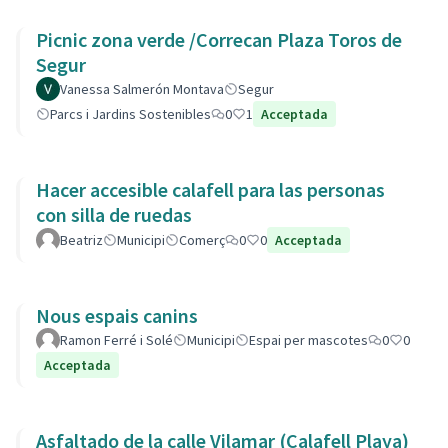
Picnic zona verde /Correcan Plaza Toros de
Segur
Vanessa Salmerón Montava
Segur
Parcs i Jardins Sostenibles
0
1
Acceptada
Hacer accesible calafell para las personas
con silla de ruedas
Beatriz
Municipi
Comerç
0
0
Acceptada
Nous espais canins
Ramon Ferré i Solé
Municipi
Espai per mascotes
0
0
Acceptada
Asfaltado de la calle Vilamar (Calafell Playa)