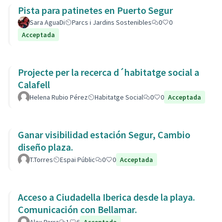
Pista para patinetes en Puerto Segur
Sara AguaDi
Parcs i Jardins Sostenibles
0
0
Acceptada
Projecte per la recerca d´habitatge social a
Calafell
Helena Rubio Pérez
Habitatge Social
0
0
Acceptada
Ganar visibilidad estación Segur, Cambio
diseño plaza.
T.Torres
Espai Públic
0
0
Acceptada
Acceso a Ciudadella Iberica desde la playa.
Comunicación con Bellamar.