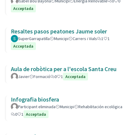
Isabel Bou Bayona
Municipi
Energia Renovable
0
0
Acceptada
Resaltes pasos peatones Jaume soler
SuperGarrapatilla
Municipi
Carrers i Vials
1
1
Acceptada
Aula de robòtica per a l'escola Santa Creu
Javier
Formació
0
1
Acceptada
Infografia biosfera
Participant eliminada
Municipi
Rehabilitación ecológica
0
1
Acceptada