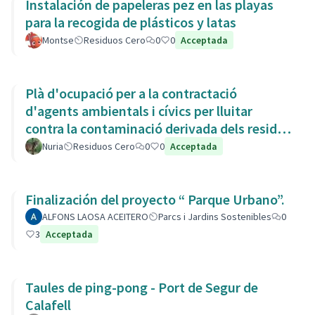
Instalación de papeleras pez en las playas
para la recogida de plásticos y latas
Montse
Residuos Cero
0
0
Acceptada
Plà d'ocupació per a la contractació
d'agents ambientals i cívics per lluitar
contra la contaminació derivada dels residus
de la Còvid-19
Nuria
Residuos Cero
0
0
Acceptada
Finalización del proyecto “ Parque Urbano”.
ALFONS LAOSA ACEITERO
Parcs i Jardins Sostenibles
0
3
Acceptada
Taules de ping-pong - Port de Segur de
Calafell