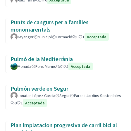
Alex Parra
1
6
Acceptada
Punts de cangurs per a famílies
monomarentals
Aryanger
Municipi
Formació
0
1
Acceptada
Pulmó de la Mediterrània
Menuda
Fons Marins
0
5
Acceptada
Pulmón verde en Segur
Jonatan López García
Segur
Parcs i Jardins Sostenibles
0
1
Acceptada
Plan implatacion progresiva de carril bici al