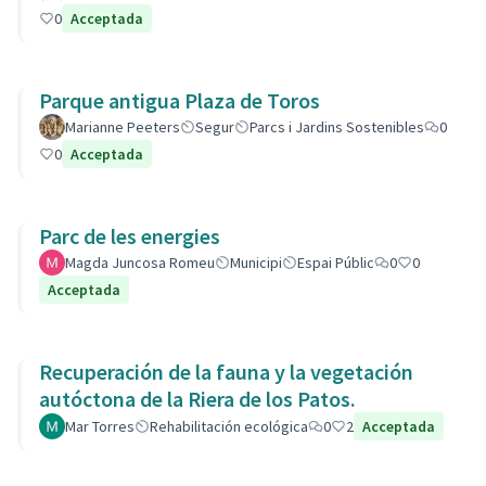
0
Acceptada
Parque antigua Plaza de Toros
Marianne Peeters
Segur
Parcs i Jardins Sostenibles
0
0
Acceptada
Parc de les energies
Magda Juncosa Romeu
Municipi
Espai Públic
0
0
Acceptada
Recuperación de la fauna y la vegetación
autóctona de la Riera de los Patos.
Mar Torres
Rehabilitación ecológica
0
2
Acceptada