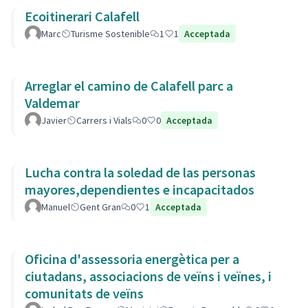
Ecoitinerari Calafell
Marc
Turisme Sostenible
1
1
Acceptada
Arreglar el camino de Calafell parc a
Valdemar
Javier
Carrers i Vials
0
0
Acceptada
Lucha contra la soledad de las personas
mayores,dependientes e incapacitados
Manuel
Gent Gran
0
1
Acceptada
Oficina d'assessoria energètica per a
ciutadans, associacions de veïns i veïnes, i
comunitats de veïns