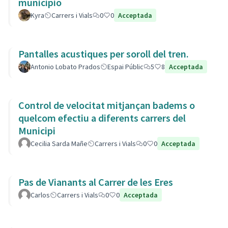
municipio
Kyra
Carrers i Vials
0
0
Acceptada
Pantalles acustiques per soroll del tren.
Antonio Lobato Prados
Espai Públic
5
8
Acceptada
Control de velocitat mitjançan badems o
quelcom efectiu a diferents carrers del
Municipi
Cecilia Sarda Mañe
Carrers i Vials
0
0
Acceptada
Pas de Vianants al Carrer de les Eres
Carlos
Carrers i Vials
0
0
Acceptada