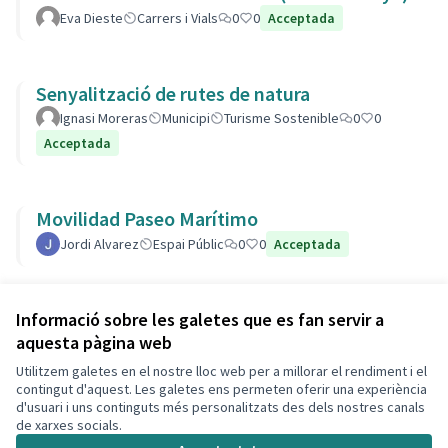
Eva Dieste
Carrers i Vials
0
0
Acceptada
Senyalització de rutes de natura
Ignasi Moreras
Municipi
Turisme Sostenible
0
0
Acceptada
Movilidad Paseo Marítimo
Jordi Alvarez
Espai Públic
0
0
Acceptada
Veure totes les propostes retirades
Informació sobre les galetes que es fan servir a
aquesta pàgina web
Utilitzem galetes en el nostre lloc web per a millorar el rendiment i el
Termes i condicions d'ús
contingut d'aquest. Les galetes ens permeten oferir una experiència
Configuració de les galetes
d'usuari i uns continguts més personalitzats des dels nostres canals
Decidim Calafell a X
Decidim Calafell a Facebook
Decidim Calafell a YouTube
Decidim Calafell a GitHub
de xarxes socials.
(Enllaç extern)
(Enllaç extern)
(Enllaç extern)
(Enllaç extern)