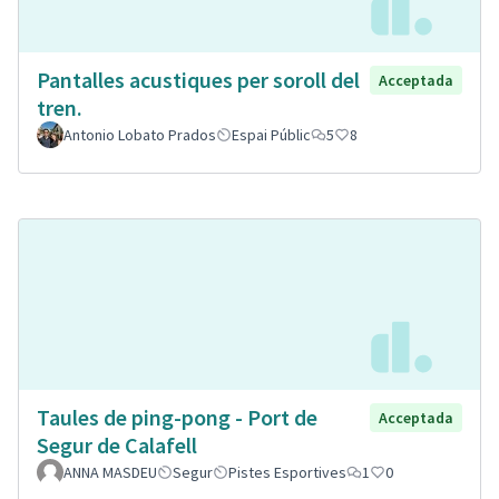
Pantalles acustiques per soroll del
Acceptada
tren.
Antonio Lobato Prados
Espai Públic
5
8
Taules de ping-pong - Port de
Acceptada
Segur de Calafell
ANNA MASDEU
Segur
Pistes Esportives
1
0