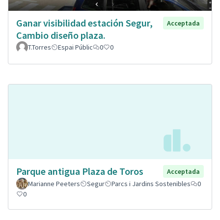
Ganar visibilidad estación Segur,
Acceptada
Cambio diseño plaza.
T.Torres
Espai Públic
0
0
Parque antigua Plaza de Toros
Acceptada
Marianne Peeters
Segur
Parcs i Jardins Sostenibles
0
0