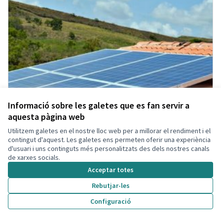
Informació sobre les galetes que es fan servir a
aquesta pàgina web
Utilitzem galetes en el nostre lloc web per a millorar el rendiment i el
contingut d'aquest. Les galetes ens permeten oferir una experiència
d'usuari i uns continguts més personalitzats des dels nostres canals
de xarxes socials.
Acceptar totes
Rebutjar-les
Configuració
Energies Renovables
Acceptada
Participant eliminada
Administrador
Municipi
Energia Renovable
0