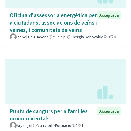
Oficina d'assessoria energètica per
Acceptada
a ciutadans, associacions de veïns i
veïnes, i comunitats de veïns
Isabel Bou Bayona
Municipi
Energia Renovable
0
0
Punts de cangurs per a famílies
Acceptada
monomarentals
Aryanger
Municipi
Formació
0
1