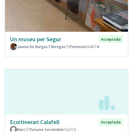
Un museu per Segur
Acceptada
Jaume De Bargas Fàbregas
Patrimoni
4
4
Ecoitinerari Calafell
Acceptada
Marc
Turisme Sostenible
1
1