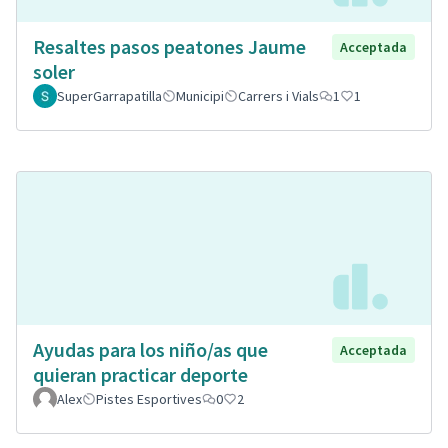
Resaltes pasos peatones Jaume
Acceptada
soler
SuperGarrapatilla
Municipi
Carrers i Vials
1
1
Ayudas para los niño/as que
Acceptada
quieran practicar deporte
Alex
Pistes Esportives
0
2