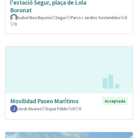
l'estació Segur, plaça de Lola
Boronat
Isabel Bou Bayona
Segur
Parcs i Jardins Sostenibles
0
0
Movilidad Paseo Marítimo
Acceptada
Jordi Alvarez
Espai Públic
0
0