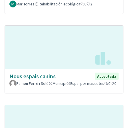
Mar Torres
Rehabilitación ecológica
0
2
Nous espais canins
Acceptada
Ramon Ferré i Solé
Municipi
Espai per mascotes
0
0