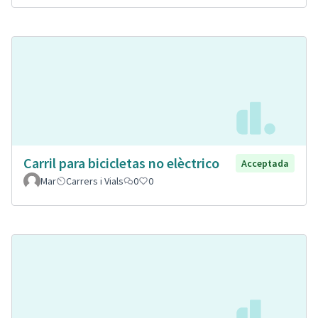
Carril para bicicletas no elèctrico
Acceptada
Mar
Carrers i Vials
0
0