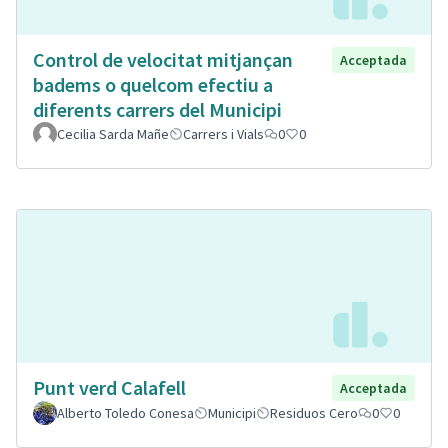
Control de velocitat mitjançan
Acceptada
badems o quelcom efectiu a
diferents carrers del Municipi
Cecilia Sarda Mañe
Carrers i Vials
0
0
Punt verd Calafell
Acceptada
Alberto Toledo Conesa
Municipi
Residuos Cero
0
0