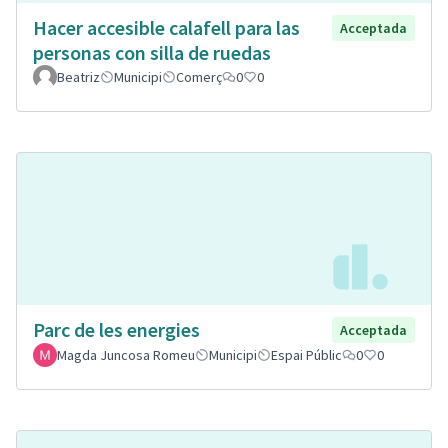
Hacer accesible calafell para las
Acceptada
personas con silla de ruedas
Beatriz
Municipi
Comerç
0
0
Parc de les energies
Acceptada
Magda Juncosa Romeu
Municipi
Espai Públic
0
0