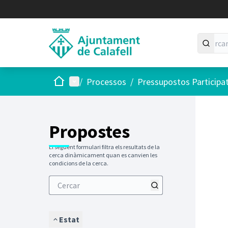
Inici
Menú principal
/
Processos
/
Pressupostos Participa
Saltar
El següen
+
−
Propostes
El següent formulari filtra els resultats de la
cerca dinàmicament quan es canvien les
condicions de la cerca.
Estat