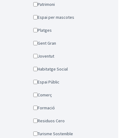
Patrimoni
Espai per mascotes
Platges
Gent Gran
Joventut
Habitatge Social
Espai Públic
Comerç
Formació
Residuos Cero
Turisme Sostenible