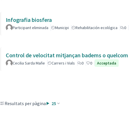
Infografia biosfera
Participant eliminada
Municipi
Rehabilitación ecológica
0
Control de velocitat mitjançan badems o quelcom e
Cecilia Sarda Mañe
Carrers i Vials
0
0
Acceptada
Resultats per pàgina:
25