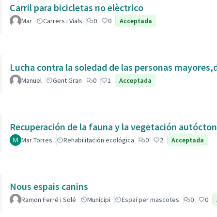
Carril para bicicletas no elèctrico
Mar
Carrers i Vials
0
0
Acceptada
Lucha contra la soledad de las personas mayores,
Manuel
Gent Gran
0
1
Acceptada
Recuperación de la fauna y la vegetación autóctona
Mar Torres
Rehabilitación ecológica
0
2
Acceptada
Nous espais canins
Ramon Ferré i Solé
Municipi
Espai per mascotes
0
0