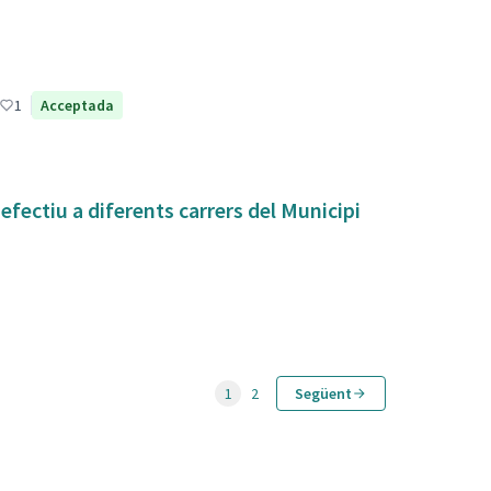
1
Acceptada
fectiu a diferents carrers del Municipi
1
2
Següent