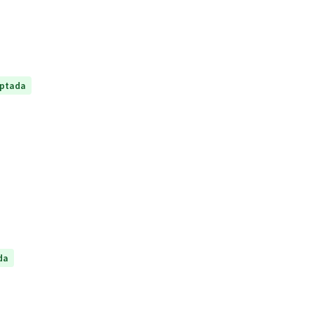
ptada
da