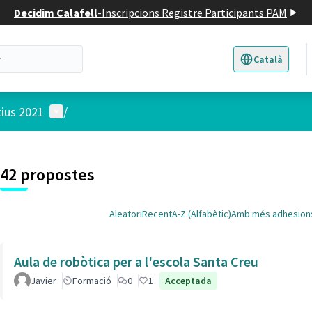
Decidim Calafell
-
Inscripcions Registre Participants PAM
Català
Triar la llengua
E
Menú d'usuari
tius 2021
/
 el mapa
t element és un mapa que presenta els components d'aquesta pàgina
42 propostes
Aleatori
Recent
A-Z (Alfabètic)
Amb més adhesion
Aula de robòtica per a l'escola Santa Creu
Javier
Formació
0
1
Acceptada