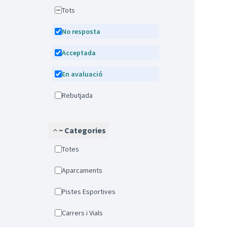
Tots
No resposta
Acceptada
En avaluació
Rebutjada
~ Categories
Totes
Aparcaments
Pistes Esportives
Carrers i Vials