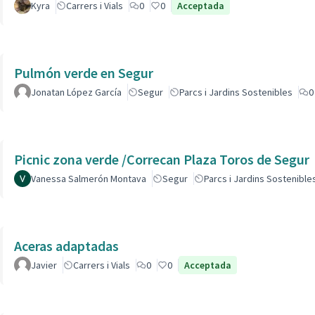
Kyra
Carrers i Vials
0
0
Acceptada
Pulmón verde en Segur
Jonatan López García
Segur
Parcs i Jardins Sostenibles
0
Picnic zona verde /Correcan Plaza Toros de Segur
Vanessa Salmerón Montava
Segur
Parcs i Jardins Sostenible
Aceras adaptadas
Javier
Carrers i Vials
0
0
Acceptada