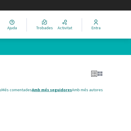
legir el idioma
Ajuda
Trobades
Activitat
Entra
Leaflet
|
©
HERE maps
 com a punts al mapa. L'element es pot fer servir amb un lector 
s
Més comentades
Amb més seguidores
Amb més autores