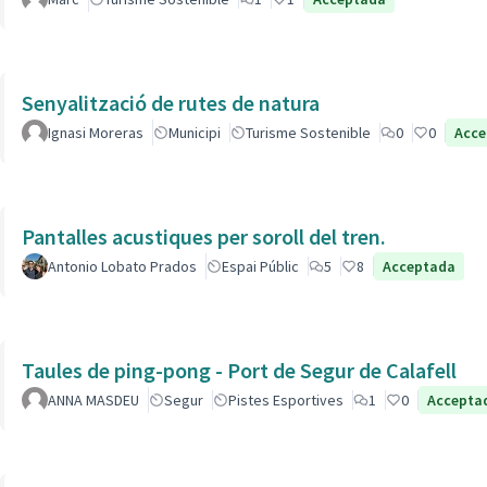
Senyalització de rutes de natura
Ignasi Moreras
Municipi
Turisme Sostenible
0
0
Acce
Pantalles acustiques per soroll del tren.
Antonio Lobato Prados
Espai Públic
5
8
Acceptada
Taules de ping-pong - Port de Segur de Calafell
ANNA MASDEU
Segur
Pistes Esportives
1
0
Accepta