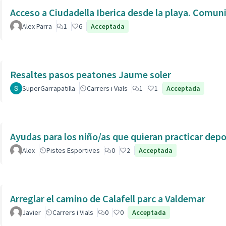
Acceso a Ciudadella Iberica desde la playa. Comun
Alex Parra
1
6
Acceptada
Resaltes pasos peatones Jaume soler
SuperGarrapatilla
Carrers i Vials
1
1
Acceptada
Ayudas para los niño/as que quieran practicar dep
Alex
Pistes Esportives
0
2
Acceptada
Arreglar el camino de Calafell parc a Valdemar
Javier
Carrers i Vials
0
0
Acceptada