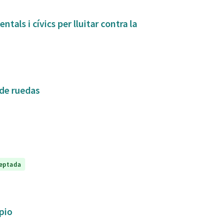
tals i cívics per lluitar contra la
 de ruedas
eptada
ipio