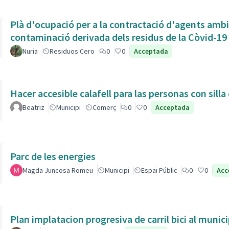
Plà d'ocupació per a la contractació d'agents ambien
contaminació derivada dels residus de la Còvid-19
Nuria
Residuos Cero
0
0
Acceptada
Hacer accesible calafell para las personas con silla
Beatriz
Municipi
Comerç
0
0
Acceptada
Parc de les energies
Magda Juncosa Romeu
Municipi
Espai Públic
0
0
Acc
Plan implatacion progresiva de carril bici al munic