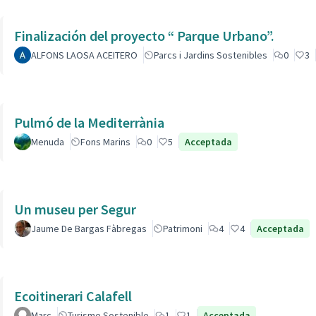
Finalización del proyecto “ Parque Urbano”.
ALFONS LAOSA ACEITERO
Parcs i Jardins Sostenibles
0
3
Pulmó de la Mediterrània
Menuda
Fons Marins
0
5
Acceptada
Un museu per Segur
Jaume De Bargas Fàbregas
Patrimoni
4
4
Acceptada
Ecoitinerari Calafell
Marc
Turisme Sostenible
1
1
Acceptada