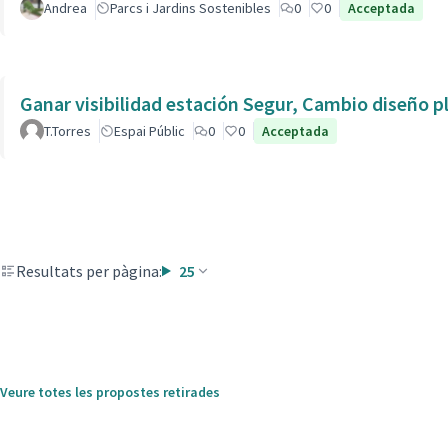
Andrea
Parcs i Jardins Sostenibles
0
0
Acceptada
Ganar visibilidad estación Segur, Cambio diseño p
T.Torres
Espai Públic
0
0
Acceptada
Resultats per pàgina:
25
Veure totes les propostes retirades