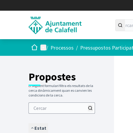
Inici
Menú principal
/
Processos
/
Pressupostos Participa
Saltar
El següen
+
−
Propostes
El següent formulari filtra els resultats de la
cerca dinàmicament quan es canvien les
condicions de la cerca.
Estat