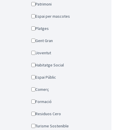
Patrimoni
Espai per mascotes
Platges
Gent Gran
Joventut
Habitatge Social
Espai Públic
Comerç
Formació
Residuos Cero
Turisme Sostenible