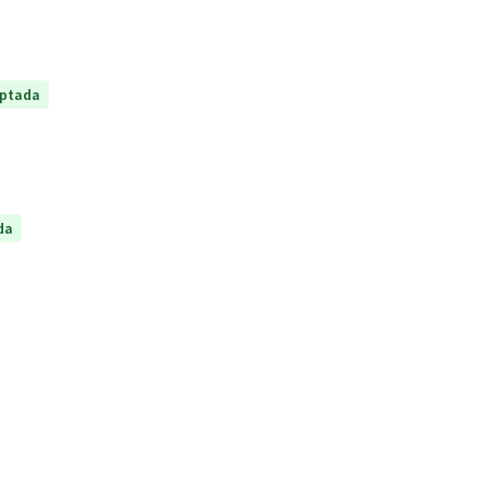
ptada
da