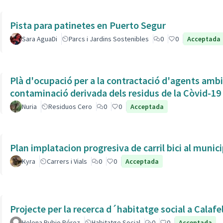
Pista para patinetes en Puerto Segur
Sara AguaDi
Parcs i Jardins Sostenibles
0
0
Acceptada
Plà d'ocupació per a la contractació d'agents ambien
contaminació derivada dels residus de la Còvid-19
Nuria
Residuos Cero
0
0
Acceptada
Plan implatacion progresiva de carril bici al munic
Kyra
Carrers i Vials
0
0
Acceptada
Projecte per la recerca d´habitatge social a Calafe
Helena Rubio Pérez
Habitatge Social
0
0
Acceptada