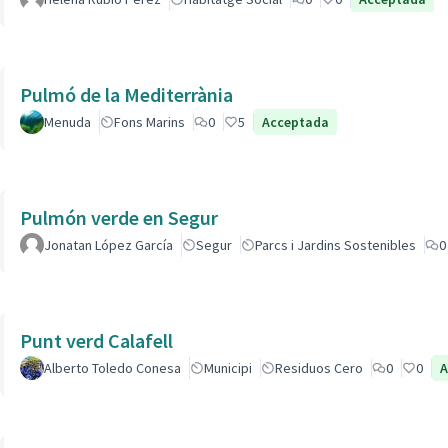
Pulmó de la Mediterrània
Menuda
Fons Marins
0
5
Acceptada
Pulmón verde en Segur
Jonatan López García
Segur
Parcs i Jardins Sostenibles
0
Punt verd Calafell
Alberto Toledo Conesa
Municipi
Residuos Cero
0
0
A