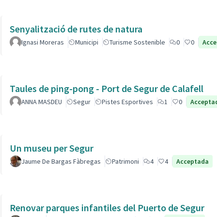
Senyalització de rutes de natura
Ignasi Moreras
Municipi
Turisme Sostenible
0
0
Acce
Taules de ping-pong - Port de Segur de Calafell
ANNA MASDEU
Segur
Pistes Esportives
1
0
Accepta
Un museu per Segur
Jaume De Bargas Fàbregas
Patrimoni
4
4
Acceptada
Renovar parques infantiles del Puerto de Segur