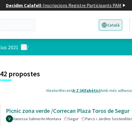
Decidim Calafell
-
Inscripcions Registre Participants PAM
Català
Triar la llengua
E
Menú d'usuari
tius 2021
/
 el mapa
t element és un mapa que presenta els components d'aquesta pàgina
4
42 propostes
Aleatori
Recent
A-Z (Alfabètic)
Amb més adhesio
Picnic zona verde /Correcan Plaza Toros de Segur
Vanessa Salmerón Montava
Segur
Parcs i Jardins Sostenible