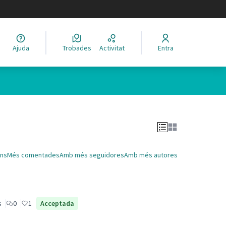
legir el idioma
Ajuda
Trobades
Activitat
Entra
Leaflet
|
©
HERE maps
 com a punts al mapa. L'element es pot fer servir amb un lector 
ns
Més comentades
Amb més seguidores
Amb més autores
s
0
1
Acceptada