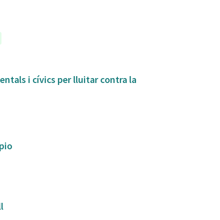
tals i cívics per lluitar contra la
ipio
ll