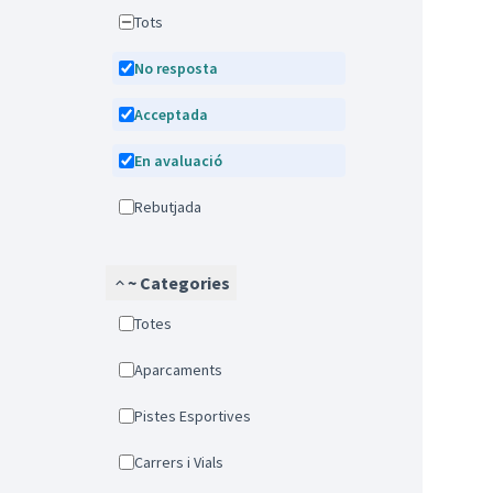
Tots
No resposta
Acceptada
En avaluació
Rebutjada
~ Categories
Totes
Aparcaments
Pistes Esportives
Carrers i Vials