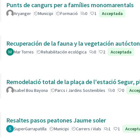
Punts de cangurs per a famílies monomarentals
Aryanger
Municipi
Formació
0
1
Acceptada
Recuperación de la fauna y la vegetación autóctona
Mar Torres
Rehabilitación ecológica
0
2
Acceptada
Remodelació total de la plaça de l'estació Segur, 
Isabel Bou Bayona
Parcs i Jardins Sostenibles
0
0
Acce
Resaltes pasos peatones Jaume soler
SuperGarrapatilla
Municipi
Carrers i Vials
1
1
Accept