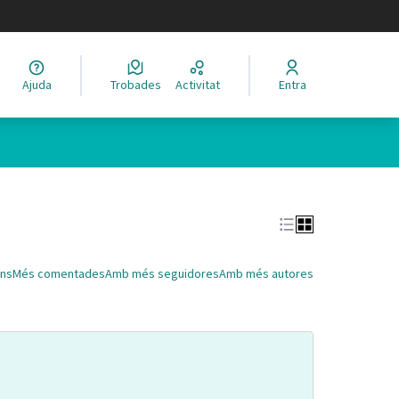
legir el idioma
Ajuda
Trobades
Activitat
Entra
Leaflet
|
©
HERE maps
 com a punts al mapa. L'element es pot fer servir amb un lector 
ns
Més comentades
Amb més seguidores
Amb més autores