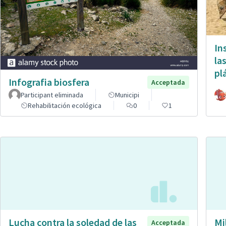
In
la
pl
Infografia biosfera
Acceptada
Participant eliminada
Municipi
Rehabilitación ecológica
0
1
Lucha contra la soledad de las
Mi
Acceptada