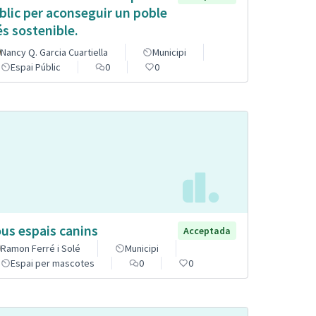
blic per aconseguir un poble
s sostenible.
Nancy Q. Garcia Cuartiella
Municipi
Espai Públic
0
0
us espais canins
Acceptada
Ramon Ferré i Solé
Municipi
Espai per mascotes
0
0