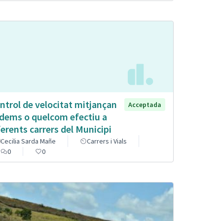
ntrol de velocitat mitjançan
Acceptada
dems o quelcom efectiu a
ferents carrers del Municipi
Cecilia Sarda Mañe
Carrers i Vials
0
0