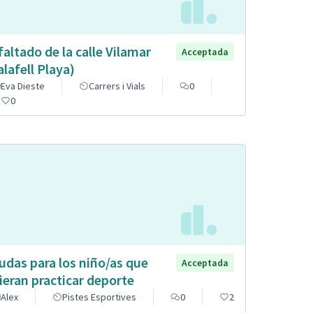
faltado de la calle Vilamar
Acceptada
alafell Playa)
Eva Dieste
Carrers i Vials
0
0
udas para los niño/as que
Acceptada
ieran practicar deporte
Alex
Pistes Esportives
0
2