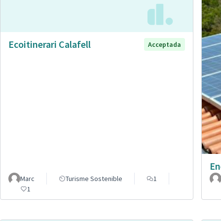
Ecoitinerari Calafell
Acceptada
En
Marc
Turisme Sostenible
1
1