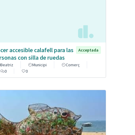
cer accesible calafell para las
Acceptada
rsonas con silla de ruedas
Beatriz
Municipi
Comerç
0
0