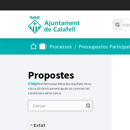
Inici
Menú principal
/
Processos
/
Pressupostos Participa
Saltar
El següen
+
−
Propostes
El següent formulari filtra els resultats de la
cerca dinàmicament quan es canvien les
condicions de la cerca.
Estat