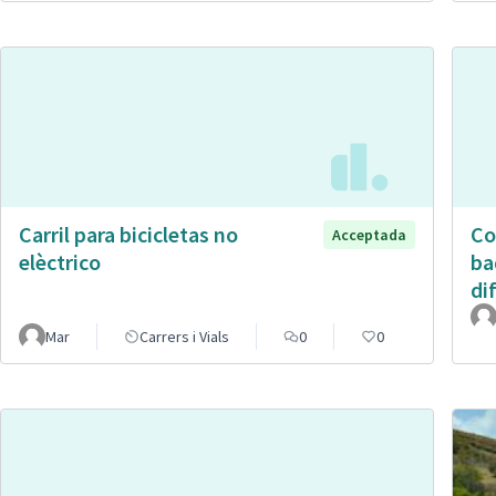
Carril para bicicletas no
Co
Acceptada
elèctrico
ba
di
Mar
Carrers i Vials
0
0