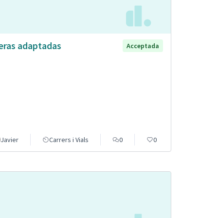
eras adaptadas
Acceptada
Javier
Carrers i Vials
0
0