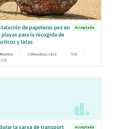
stalación de papeleras pez en
Acceptada
s playas para la recogida de
ásticos y latas
Montse
Residuos Cero
0
0
llorar la xarxa de transport
Acceptada