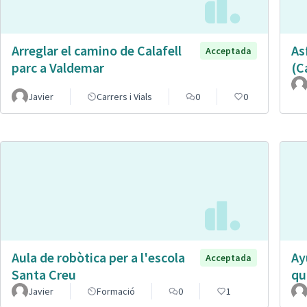
Arreglar el camino de Calafell
As
Acceptada
parc a Valdemar
(C
Javier
Carrers i Vials
0
0
Aula de robòtica per a l'escola
Ay
Acceptada
Santa Creu
qu
Javier
Formació
0
1