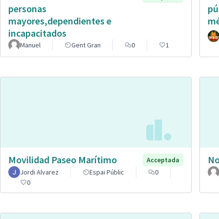
personas
pú
mayores,dependientes e
mé
incapacitados
Manuel
Gent Gran
0
1
Movilidad Paseo Marítimo
No
Acceptada
Jordi Alvarez
Espai Públic
0
0