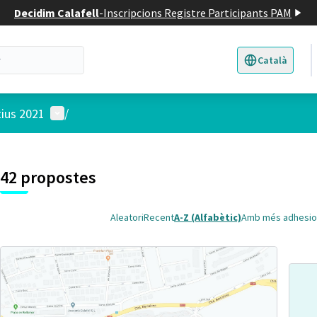
Decidim Calafell
-
Inscripcions Registre Participants PAM
Català
Triar la llengua
E
Menú d'usuari
tius 2021
/
 el mapa
t element és un mapa que presenta els components d'aquesta pàgina
7
42 propostes
Aleatori
Recent
A-Z (Alfabètic)
Amb més adhesio