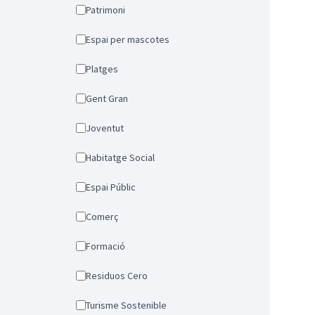
Patrimoni
Espai per mascotes
Platges
Gent Gran
Joventut
Habitatge Social
Espai Públic
Comerç
Formació
Residuos Cero
Turisme Sostenible