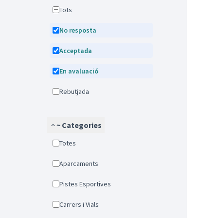
Tots
No resposta
Acceptada
En avaluació
Rebutjada
~ Categories
Totes
Aparcaments
Pistes Esportives
Carrers i Vials